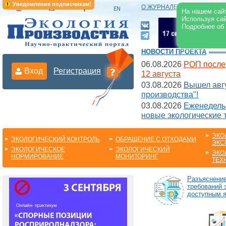
Уведомление подписчикам!
О ЖУРНАЛЕ
|
ЭЛЕКТРОНН
На нашем сайт
Используя сай
Подробнее об
НОВОСТИ ПРОЕКТА
06.08.2026
РОП после
Вход
Регистрация
12 августа
03.08.2026
Вышел авгу
производства"!
03.08.2026
Еженедельн
новые экологические 
ЭКО
ЭКОЛОГИЧЕСКИЙ КОНТРОЛЬ
ОБРАЩЕНИЕ С ОТХОДАМИ
ЭКС
ЭКОЛОГИЧЕСКОЕ
ЭКОЛОГИЧЕСКИЙ
ЭКО
НОРМИРОВАНИЕ
МОНИТОРИНГ
ТЕХ
Разъяснени
требований 
доступным 