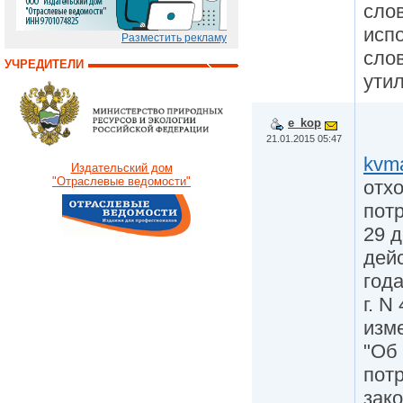
сло
исп
Разместить рекламу
сло
УЧРЕДИТЕЛИ
ути
e_kop
21.01.2015 05:47
kvma
Издательский дом
"Отраслевые ведомости"
отх
пот
29 д
дей
года
г. N
изм
"Об
пот
зак