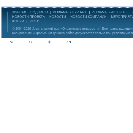
ЖУРНАЛ
|
ПОДПИСКА
|
РЕКЛАМА В ЖУРНАЛЕ
|
РЕКЛАМА В ИНТЕРНЕТ
|
НОВОСТИ ПРОЕКТА
|
НОВОСТИ
|
НОВОСТИ КОМПАНИЙ
|
МЕРОПРИЯТ
ФОРУМ
|
БЛОГИ
© 2004-2026
Издательский дом «Отраслевые ведомости»
. Все права защище
Копирование информации данного сайта допускается только при условии указ