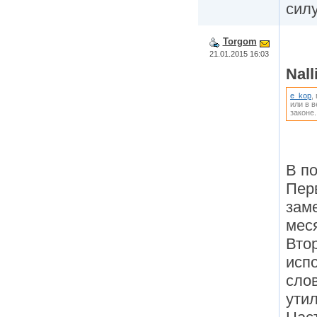
силу
Torgom
21.01.2015 16:03
Nall
e_kop
,
или в 
законе.
В по
Пер
зам
мес
Вто
исп
сло
утил