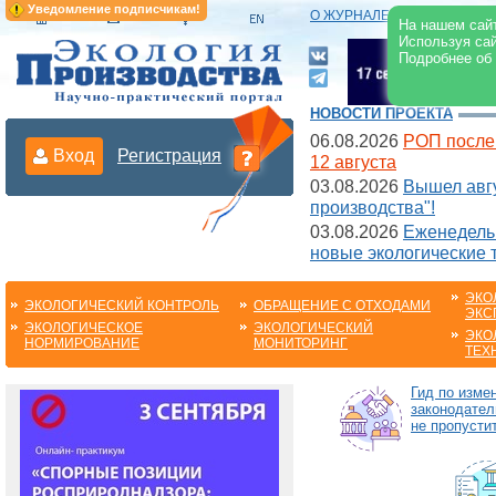
Уведомление подписчикам!
О ЖУРНАЛЕ
|
ЭЛЕКТРОНН
На нашем сайт
Используя сай
Подробнее об
НОВОСТИ ПРОЕКТА
06.08.2026
РОП после
Вход
Регистрация
12 августа
03.08.2026
Вышел авгу
производства"!
03.08.2026
Еженедельн
новые экологические 
ЭКО
ЭКОЛОГИЧЕСКИЙ КОНТРОЛЬ
ОБРАЩЕНИЕ С ОТХОДАМИ
ЭКС
ЭКОЛОГИЧЕСКОЕ
ЭКОЛОГИЧЕСКИЙ
ЭКО
НОРМИРОВАНИЕ
МОНИТОРИНГ
ТЕХ
Гид по изме
законодател
не пропустит