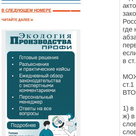
акт
В СЛЕДУЮЩЕМ НОМЕРЕ
зак
Рос
ЧИТАЙТЕ ДАЛЕЕ
где 
абза
перв
если
в ст
МОЖ
ст.
ВТО
1) в
ж) 
сло
сло