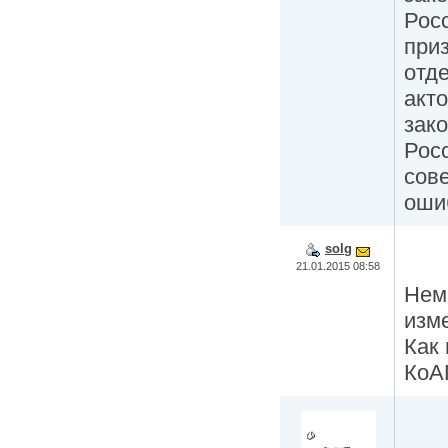
Рос
при
отд
акт
зак
Рос
сов
оши
solg
21.01.2015 08:58
Немн
изм
Как 
КоА