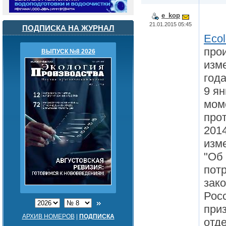
e_kop
21.01.2015 05:45
ПОДПИСКА НА ЖУРНАЛ
Ecol
прои
ВЫПУСК №8 2026
изм
года
9 ян
мом
про
2014
изм
"Об
пот
зак
Рос
при
АРХИВ НОМЕРОВ
|
ПОДПИСКА
отд