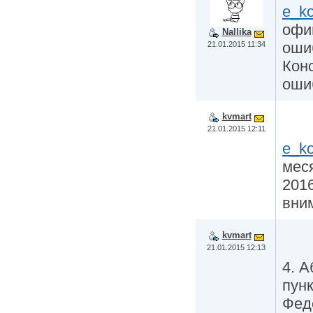
e_k
офи
Nallika
оши
21.01.2015 11:34
Конс
оши
kvmart
21.01.2015 12:11
e_k
мес
2016
вним
kvmart
21.01.2015 12:13
4. А
пункт
Фед