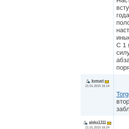
Нас
всту
год
пол
нас
иные
С 1 
силу
абз
поря
kvmart
21.01.2015 16:14
Tor
втор
забл
aleks1311
21.01.2015 16:24