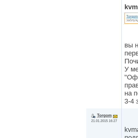
kvm
Torgom
заблужд
вы н
пер
Поч
У ме
"Оф
пра
на п
3-4 
Torgom
21.01.2015 16:27
kvma
подп