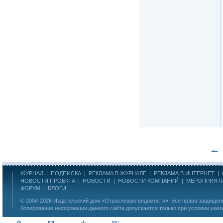
←
ЖУРНАЛ
|
ПОДПИСКА
|
РЕКЛАМА В ЖУРНАЛЕ
|
РЕКЛАМА В ИНТЕРНЕТ
|
НОВОСТИ ПРОЕКТА
|
НОВОСТИ
|
НОВОСТИ КОМПАНИЙ
|
МЕРОПРИЯТ
ФОРУМ
|
БЛОГИ
© 2004-2026
Издательский дом «Отраслевые ведомости»
. Все права защище
Копирование информации данного сайта допускается только при условии указ