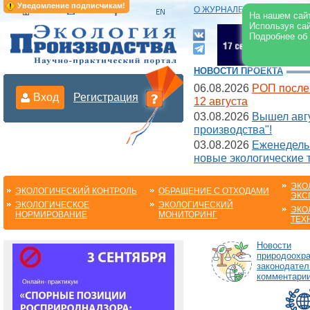
Уведомление подписчикам!
О ЖУРНАЛЕ
|
ЭЛЕКТРОНН
На нашем сайт
Используя сай
Подробнее об
НОВОСТИ ПРОЕКТА
06.08.2026
РОП после
Вход
Регистрация
12 августа
03.08.2026
Вышел авгу
производства"!
03.08.2026
Еженедельн
новые экологические 
ЭКО
ЭКОЛОГИЧЕСКИЙ КОНТРОЛЬ
ОБРАЩЕНИЕ С ОТХОДАМИ
ЭКС
ЭКОЛОГИЧЕСКОЕ
ЭКОЛОГИЧЕСКИЙ
ЭКО
НОРМИРОВАНИЕ
МОНИТОРИНГ
ТЕХ
Новости
природоохра
законодател
комментарии