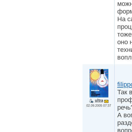
можн
форм
На с
проц
тоже
оно 
техн
вопл
filipp
Так 
проф
ultra
02.09.2005 07:37
речь
А во
разд
вопр