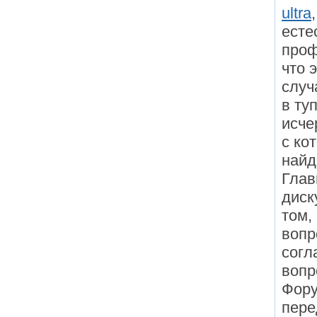
ultra
есте
проф
что 
случ
в ту
исче
с ко
найд
Глав
диск
том,
вопр
согл
вопр
Фору
пере