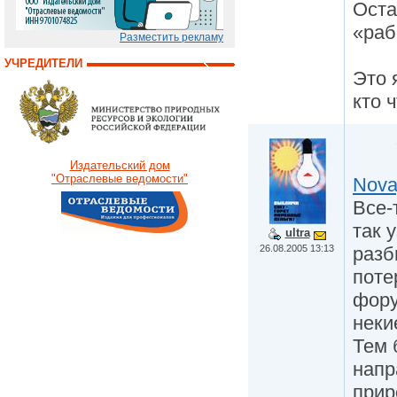
Оста
«раб
Разместить рекламу
УЧРЕДИТЕЛИ
Это 
кто 
Издательский дом
"Отраслевые ведомости"
Nova
Все-
так 
ultra
26.08.2005 13:13
разб
поте
фору
неки
Тем 
напр
прир