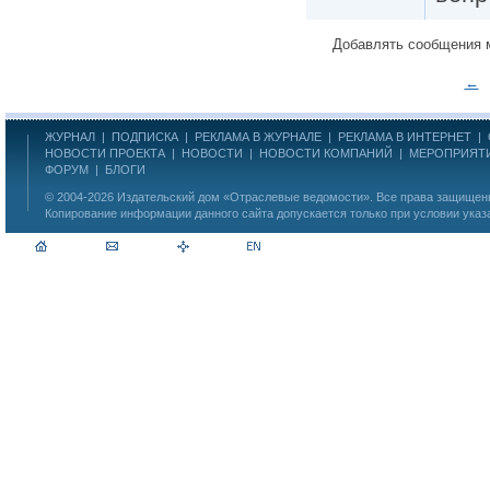
Добавлять сообщения 
←
ЖУРНАЛ
|
ПОДПИСКА
|
РЕКЛАМА В ЖУРНАЛЕ
|
РЕКЛАМА В ИНТЕРНЕТ
|
НОВОСТИ ПРОЕКТА
|
НОВОСТИ
|
НОВОСТИ КОМПАНИЙ
|
МЕРОПРИЯТ
ФОРУМ
|
БЛОГИ
© 2004-2026
Издательский дом «Отраслевые ведомости»
. Все права защище
Копирование информации данного сайта допускается только при условии указ