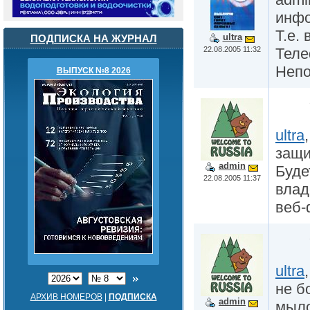
инфо
Т.е.
ultra
ПОДПИСКА НА ЖУРНАЛ
22.08.2005 11:32
Теле
Непо
ВЫПУСК №8 2026
ultra
защи
admin
Буде
22.08.2005 11:37
влад
веб-
ultra
не б
АРХИВ НОМЕРОВ
|
ПОДПИСКА
admin
мыло