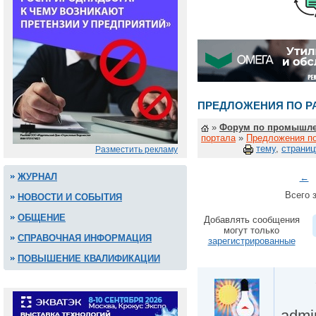
ПРЕДЛОЖЕНИЯ ПО Р
»
Форум по промышле
портала
»
Предложения по
тему
,
страниц
Разместить рекламу
ЖУРНАЛ
←
Всего з
НОВОСТИ И СОБЫТИЯ
ОБЩЕНИЕ
Добавлять сообщения
могут только
СПРАВОЧНАЯ ИНФОРМАЦИЯ
зарегистрированные
ПОВЫШЕНИЕ КВАЛИФИКАЦИИ
admi