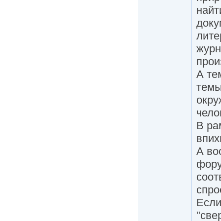
найт
доку
лите
журн
прои
А те
темы
окру
чело
В ра
впих
А во
фору
соот
спро
Если
"све