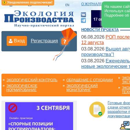
Уведомление подписчикам!
О ЖУРНАЛЕ
|
ЭЛЕКТРОНН
На нашем сайт
Используя сай
Подробнее об
НОВОСТИ ПРОЕКТА
06.08.2026
РОП после
Вход
Регистрация
12 августа
03.08.2026
Вышел авгу
производства"!
03.08.2026
Еженедельн
новые экологические 
ЭКО
ЭКОЛОГИЧЕСКИЙ КОНТРОЛЬ
ОБРАЩЕНИЕ С ОТХОДАМИ
ЭКС
ЭКОЛОГИЧЕСКОЕ
ЭКОЛОГИЧЕСКИЙ
ЭКО
НОРМИРОВАНИЕ
МОНИТОРИНГ
ТЕХ
Готовые фо
сдачи отчет
разработки 
документац