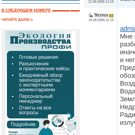
22.08.2005 12:18
В СЛЕДУЮЩЕМ НОМЕРЕ
Novaya
ЧИТАЙТЕ ДАЛЕЕ
26.08.2005 11:15
admi
Мне 
разб
инач
и не
Пред
обоз
Возд
Вод
Земл
Нед
Ради
излу