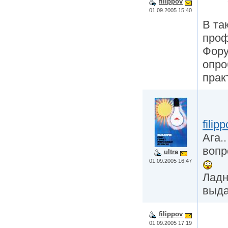
filippov
01.09.2005 15:40
В та
проф
Фору
опро
прак
filipp
Ага.
вопр
ultra
01.09.2005 16:47
Ладн
выда
filippov
01.09.2005 17:19