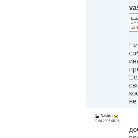
va
ec
хмм
за
Пи
со
ин
пре
Ес
св
ко
не
Naduh
02.06.2026 05:28
до
по