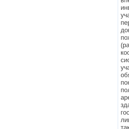
вп
ин
уч
пе
до
по
(р
ко
си
уч
об
по
по
ар
зд
го
ли
та