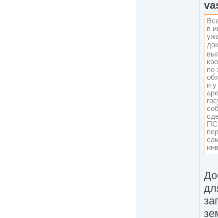
va
Все
в и
ужа
до
вы
коо
по 
обя
и у
ар
гос
со
сде
ПС 
пер
са
ин
До
дл
за
зе