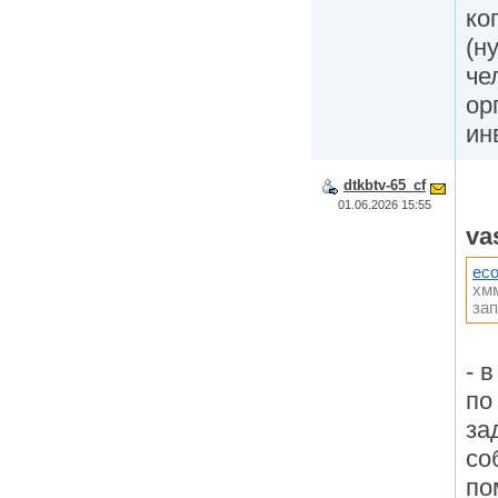
ко
(н
че
ор
ин
dtkbtv-65_cf
01.06.2026 15:55
va
ec
хмм
за
- 
по
за
со
по