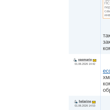
ПС 
пер
са
ин
та
за
ко
vasmarie
01.06.2026 14:42
ec
хм
ко
об
helarine
01.06.2026 14:53