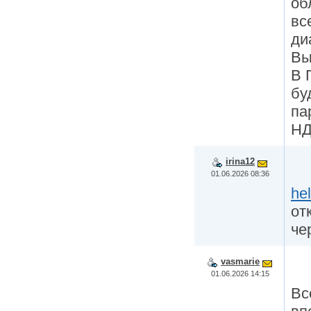
об
вс
ди
Вы
В 
бу
па
НД
irina12
01.06.2026 08:36
hel
от
че
vasmarie
01.06.2026 14:15
Вс