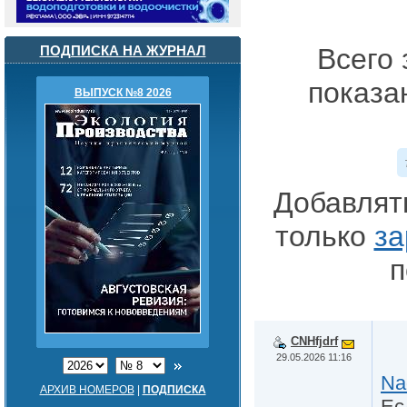
ПОДПИСКА НА ЖУРНАЛ
Всего 
показа
ВЫПУСК №8 2026
Добавлят
только
за
п
CNHfjdrf
29.05.2026 11:16
Na
АРХИВ НОМЕРОВ
|
ПОДПИСКА
Ес