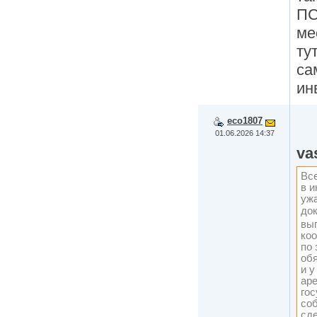
ПС
ме
ту
са
ин
eco1807
01.06.2026 14:37
va
Все
в и
ужа
до
вы
коо
по 
обя
и у
ар
гос
со
сде