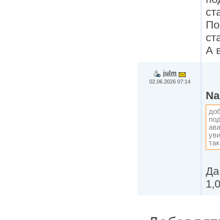
ст
По
ст
А 
julm
02.06.2026 07:14
Na
до
под
ава
уви
так
Да
1,