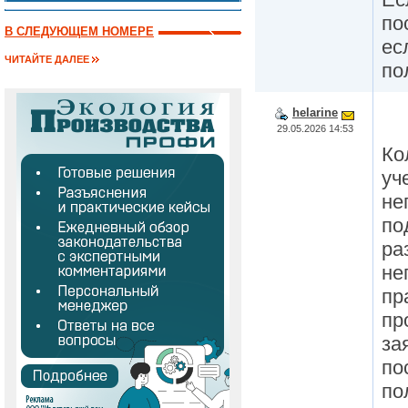
по
В СЛЕДУЮЩЕМ НОМЕРЕ
ес
ЧИТАЙТЕ ДАЛЕЕ
по
helarine
29.05.2026 14:53
Ко
уч
не
по
ра
не
пр
пр
за
по
по