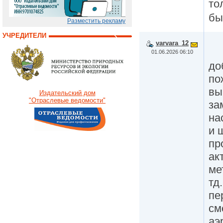
то
бы
Разместить рекламу
УЧРЕДИТЕЛИ
varvara_12
01.06.2026 06:10
до
по
вы
Издательский дом
"Отраслевые ведомости"
за
на
и 
пр
ак
ме
тд.
пе
см
аэ