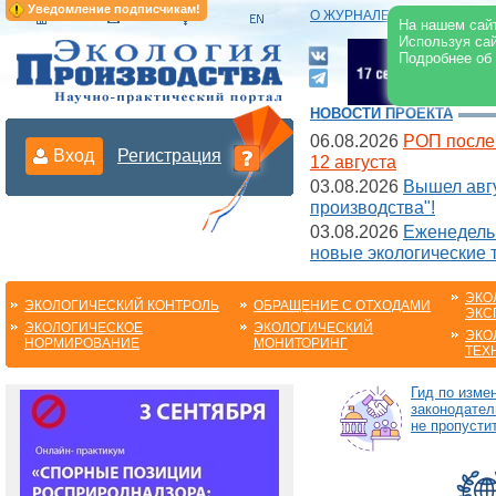
Уведомление подписчикам!
О ЖУРНАЛЕ
|
ЭЛЕКТРОНН
На нашем сайт
Используя сай
Подробнее об
НОВОСТИ ПРОЕКТА
06.08.2026
РОП после
Вход
Регистрация
12 августа
03.08.2026
Вышел авгу
производства"!
03.08.2026
Еженедельн
новые экологические 
ЭКО
ЭКОЛОГИЧЕСКИЙ КОНТРОЛЬ
ОБРАЩЕНИЕ С ОТХОДАМИ
ЭКС
ЭКОЛОГИЧЕСКОЕ
ЭКОЛОГИЧЕСКИЙ
ЭКО
НОРМИРОВАНИЕ
МОНИТОРИНГ
ТЕХ
Гид по изме
законодател
не пропустит