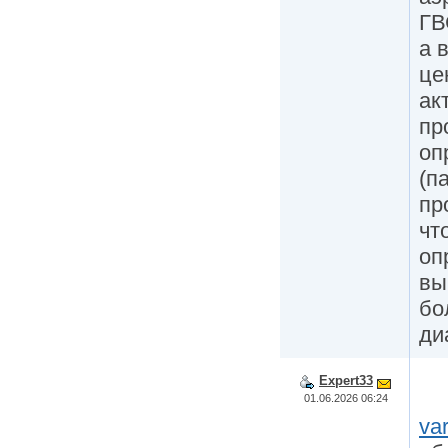
ГВ
а 
це
ак
пр
оп
(п
пр
чт
оп
вы
бо
ди
Expert33
01.06.2026 06:24
va