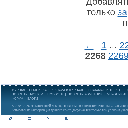
Добавлят
только
за
п
←
1
...
2
2268
226
ЖУРНАЛ
|
ПОДПИСКА
|
РЕКЛАМА В ЖУРНАЛЕ
|
РЕКЛАМА В ИНТЕРНЕТ
|
НОВОСТИ ПРОЕКТА
|
НОВОСТИ
|
НОВОСТИ КОМПАНИЙ
|
МЕРОПРИЯТ
ФОРУМ
|
БЛОГИ
© 2004-2026
Издательский дом «Отраслевые ведомости»
. Все права защище
Копирование информации данного сайта допускается только при условии указ