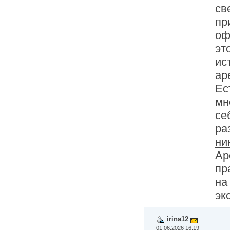
св
пр
оф
эт
ис
ар
Ес
мн
се
ра
ни
Ар
пр
на
эк
irina12
01.06.2026 16:19