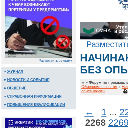
Разместит
НАЧИНА
Разместить рекламу
БЕЗ ОП
ЖУРНАЛ
НОВОСТИ И СОБЫТИЯ
»
Форум по промышле
Обменяемся опытом
»
Нач
ОБЩЕНИЕ
опыта работы
СПРАВОЧНАЯ ИНФОРМАЦИЯ
ПОВЫШЕНИЕ КВАЛИФИКАЦИИ
←
1
...
2
2268
226