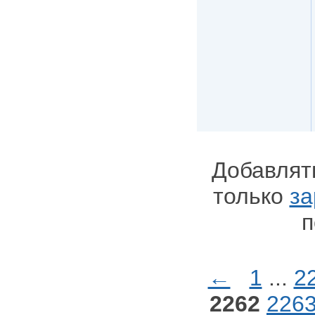
Добавлят
только
за
п
←
1
...
2
2262
226