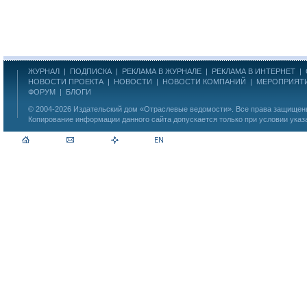
ЖУРНАЛ
|
ПОДПИСКА
|
РЕКЛАМА В ЖУРНАЛЕ
|
РЕКЛАМА В ИНТЕРНЕТ
|
НОВОСТИ ПРОЕКТА
|
НОВОСТИ
|
НОВОСТИ КОМПАНИЙ
|
МЕРОПРИЯТ
ФОРУМ
|
БЛОГИ
© 2004-2026
Издательский дом «Отраслевые ведомости»
. Все права защище
Копирование информации данного сайта допускается только при условии указ