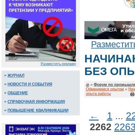
Разместит
НАЧИНА
Разместить рекламу
БЕЗ ОП
ЖУРНАЛ
НОВОСТИ И СОБЫТИЯ
»
Форум по промышле
Обменяемся опытом
»
Нач
ОБЩЕНИЕ
опыта работы
СПРАВОЧНАЯ ИНФОРМАЦИЯ
ПОВЫШЕНИЕ КВАЛИФИКАЦИИ
←
1
...
2
2262
226