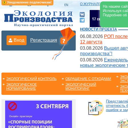
Уведомление подписчикам!
О ЖУРНАЛЕ
|
ЭЛЕКТРОНН
На нашем сайт
Используя сай
Подробнее об
НОВОСТИ ПРОЕКТА
06.08.2026
РОП после
Вход
Регистрация
12 августа
03.08.2026
Вышел авгу
производства"!
03.08.2026
Еженедельн
новые экологические 
ЭКО
ЭКОЛОГИЧЕСКИЙ КОНТРОЛЬ
ОБРАЩЕНИЕ С ОТХОДАМИ
ЭКС
ЭКОЛОГИЧЕСКОЕ
ЭКОЛОГИЧЕСКИЙ
ЭКО
НОРМИРОВАНИЕ
МОНИТОРИНГ
ТЕХ
Представля
отчетность 
ошибок и за