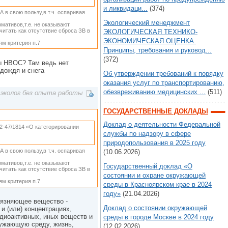
и ликвидаци...
(374)
 в свою пользу,в т.ч. оспаривая
Экологический менеджмент
мативов,т.е. не оказывают
читать как отсутствие сброса ЗВ в
ЭКОЛОГИЧЕСКАЯ ТЕХНИКО-
ЭКОНОМИЧЕСКАЯ ОЦЕНКА.
ям критерия п.7
Принципы, требования и руковод...
(372)
ты НВОС? Там ведь нет
 дождя и снега
Об утверждении требований к порядку
оказания услуг по транспортированию,
обезвреживанию медицинских ...
(511)
эколог без опыта работы
ГОСУДАРСТВЕННЫЕ ДОКЛАДЫ
Доклад о деятельности Федеральной
2-47/1814 «О категорировании
службы по надзору в сфере
природопользования в 2025 году
 в свою пользу,в т.ч. оспаривая
(10.06.2026)
мативов,т.е. не оказывают
Государственный доклад «О
читать как отсутствие сброса ЗВ в
состоянии и охране окружающей
ям критерия п.7
среды в Красноярском крае в 2024
году»
(21.04.2026)
грязняющее вещество -
Доклад о состоянии окружающей
и (или) концентрациях,
диоактивных, иных веществ и
среды в городе Москве в 2024 году
ружающую среду, жизнь,
(12.02.2026)