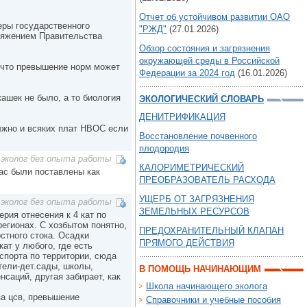
Отчет об устойчивом развитии ОАО
еры государственного
"РЖД"
(27.01.2026)
ряжением Правительства
Обзор состояния и загрязнения
окружающей среды в Российской
у что превышение норм может
Федерации за 2024 год
(16.01.2026)
кашек не было, а то биология
ЭКОЛОГИЧЕСКИЙ СЛОВАРЬ
ДЕНИТРИФИКАЦИЯ
лжно и всяких плат НВОС если
Восстановление почвенного
плодородия
эколог без опыта работы
КАЛОРИМЕТРИЧЕСКИЙ
нас были поставлены как
ПРЕОБРАЗОВАТЕЛЬ РАСХОДА
УЩЕРБ ОТ ЗАГРЯЗНЕНИЯ
эколог без опыта работы
ЗЕМЕЛЬНЫХ РЕСУРСОВ
ерия отнесения к 4 кат по
регионах. С хозбытом понятно,
ПРЕДОХРАНИТЕЛЬНЫЙ КЛАПАН
остного стока. Осадки
ПРЯМОГО ДЕЙСТВИЯ
кат у любого, где есть
спорта по территории, сюда
тели-дет.сады, школы,
В ПОМОЩЬ НАЧИНАЮЩИМ
нсаций, другая забирает, как
Школа начинающего эколога
за цсв, превышение
Справочники и учебные пособия