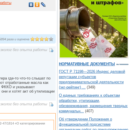
работы
894 раза и оценена
эколог без опыта работы
НОРМАТИВНЫЕ ДОКУМЕНТЫ
ГОСТ Р 71198—2026 Индекс деловой
репутации субъектов
ера где-то что-то слышат по
предпринимательской деятельности
ют отработанные масла как
по ФККО и указывают
(экг-рейтинг) ...
(349)
они и хотят акт об утилизации
О единых требованиях к объектам
обработки, утилизации,
эколог без опыта работы
обезвреживания, размещения твердых
коммунальн...
(407)
Об утверждении Положения о
2-47/1814 «О категорировании
функциональной подсистеме
организации работ по предупреждению