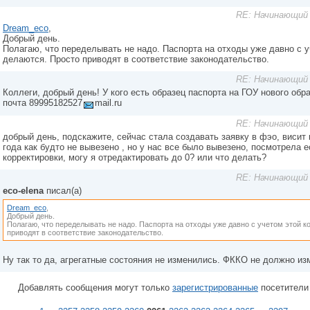
RE: Начинающий 
Dream_eco
,
Добрый день.
Полагаю, что переделывать не надо. Паспорта на отходы уже давно с у
делаются. Просто приводят в соответствие законодательство.
RE: Начинающий 
Коллеги, добрый день! У кого есть образец паспорта на ГОУ нового обр
почта 89995182527
mail.ru
RE: Начинающий 
добрый день, подскажите, сейчас стала создавать заявку в фэо, висит 
года как будто не вывезено , но у нас все было вывезено, посмотрела 
корректировки, могу я отредактировать до 0? или что делать?
RE: Начинающий 
eco-elena
писал(а)
Dream_eco
,
Добрый день.
Полагаю, что переделывать не надо. Паспорта на отходы уже давно с учетом этой к
приводят в соответствие законодательство.
Ну так то да, агрегатные состояния не изменились. ФККО не должно из
Добавлять сообщения могут только
зарегистрированные
посетители