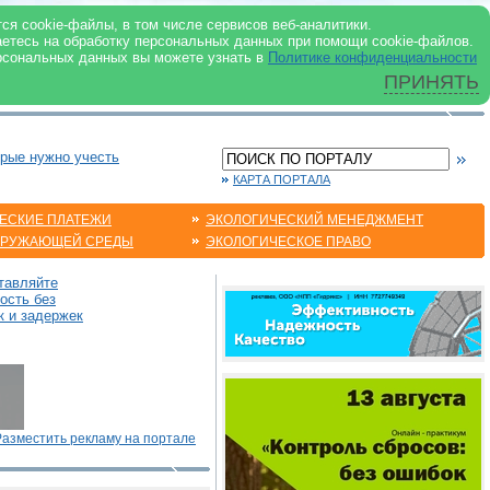
 ИНТЕРНЕТ
ся cookie-файлы, в том числе сервисов веб-аналитики.
аетесь на обработку персональных данных при помощи cookie-файлов.
рсональных данных вы можете узнать в
Политике конфиденциальности
ПРИНЯТЬ
орые нужно учесть
КАРТА ПОРТАЛА
ЕСКИЕ ПЛАТЕЖИ
ЭКОЛОГИЧЕСКИЙ МЕНЕДЖМЕНТ
КРУЖАЮЩЕЙ СРЕДЫ
ЭКОЛОГИЧЕСКОЕ ПРАВО
тавляйте
ость без
к и задержек
Разместить рекламу на портале