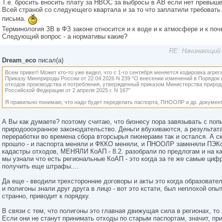
Т.е. бросить вносить плату за НВОС за выбросы в АВ если нет превыш
Всей страной со следующего квартала и за то что заплатили требовать 
письма.
Терминология ЗВ в ФЗ законе относится и к воде и к атмосфере и к поч
Следующий вопрос - а нормативы какие?
RE: Начинающий 
Dream_eco
писал(а)
Всем привет! Может кто-то уже видел, что с 1-го сентября меняется кодировка агрег
Приказу Минприроды России от 22.04.2026 N 239 "О внесении изменений в Порядок 
отходов производства и потребления, утвержденный приказом Министерства природ
Российской Федерации от 2 апреля 2025 г. N 167"
Я правильно понимаю, что надо будет переделать паспорта, ПНООЛР и др. докумен
А Вы как думаете? поэтому считаю, что бизнесу пора завязывать с поп
природооохранное законодательство. Деньги вбухиваются, а результата
переработки во времена сбора вторсырья пионерами так и остался. А с
прошло - и паспорта меняли и ФККО меняли, и ПНООЛР заменяли ПЭК
кадастры отходов, МЕНЯЛИ КоАП - 8.2. разобрали по предлогам и на к
мы узнали что есть региональные КоАП - это когда за те же самые циф
получить еще штрафы....
Да еще - вводили трехсторонние договоры и акты это когда образовате
и полигоны знали друг друга в лицо - вот это кстати, был неплохой опыт
странно, приводит к порядку.
В связи с тем, что полигоны это главная движущая сила в регионах, то 
Если они не станут принимать отходы по старым паспортам, значит, пр