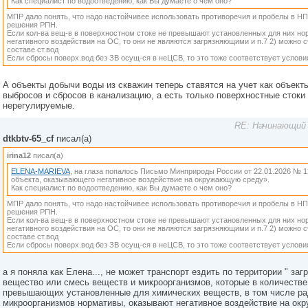
Как специалист по водоотведению, как Вы думаете о чем оно?
МПР дало понять, что надо настойчивее использовать противоречия и пробелы в НПА
решения РПН.
Если кол-ва вещ-в в поверхностном стоке не превышают установленных для них нор
негативного воздействия на ОС, то они не являются загрязняющими и п.7 2) можно с
составе ст.вод
Если сбросы поверх.вод без ЗВ осущ-ся в неЦСВ, то это тоже соответствует услови
А объекты добычи воды из скважин теперь ставятся на учет как объек
выбросов и сбросов в канализацию, а есть только поверхностные стоки
нерегулируемые.
RE: Начинающий 
dtkbtv-65_cf
писал(а)
irina12
писал(а)
ELENA-MARIEVA
, на глаза попалось Письмо Минприроды России от 22.01.2026 № 1
объекта, оказывающего негативное воздействие на окружающую среду».
Как специалист по водоотведению, как Вы думаете о чем оно?
МПР дало понять, что надо настойчивее использовать противоречия и пробелы в НПА
решения РПН.
Если кол-ва вещ-в в поверхностном стоке не превышают установленных для них нор
негативного воздействия на ОС, то они не являются загрязняющими и п.7 2) можно с
составе ст.вод
Если сбросы поверх.вод без ЗВ осущ-ся в неЦСВ, то это тоже соответствует услови
а я поняла как Елена..., не может транспорт ездить по территории " за
вещество или смесь веществ и микроорганизмов, которые в количестве 
превышающих установленные для химических веществ, в том числе ра
микроорганизмов нормативы, оказывают негативное воздействие на ок