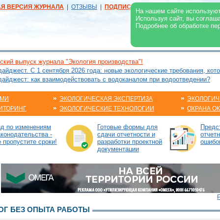
АЯ ВЕРСИЯ ЖУРНАЛА
|
ОТЗЫВЫ
|
ПОДПИСКА
|
РЕКЛАМА:
В ЖУРНАЛЕ
В
На нашем сайте используют
Используя сайт, вы соглаш
Подробнее об обработке пе
ский выпуск журнала "Экология производства"!
йджест. С 1 сентября 2026 года: новые экологические требования, кот
айджест: как взаимодействовать с водоканалом при водоотведении?
АМИ
ЭКОЛОГИЧЕСКАЯ ЭКСПЕРТИЗА
ЭКОЛОГИЧ
ИТОРИНГ
ЭКОЛОГИЧЕСКИЕ ТЕХНОЛОГИИ
ОХРАНА О
ид по изменениям
Готовые формы для
Предс
аконодательства -
сдачи отчетности и
отчетн
е пропустите сроки!
разработки проектной
ошибо
документации
Г БЕЗ ОПЫТА РАБОТЫ