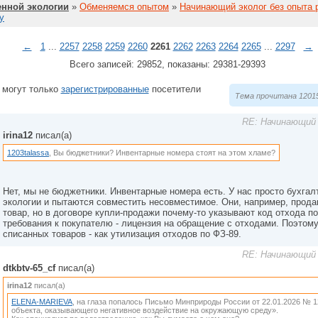
нной экологии
»
Обменяемся опытом
»
Начинающий эколог без опыта 
у
←
1
...
2257
2258
2259
2260
2261
2262
2263
2264
2265
...
2297
→
Всего записей: 29852, показаны: 29381-29393
 могут только
зарегистрированные
посетители
Тема прочитана 12015
RE: Начинающий 
irina12
писал(а)
1203talassa
, Вы бюджетники? Инвентарные номера стоят на этом хламе?
Нет, мы не бюджетники. Инвентарные номера есть. У нас просто бухгалт
экологии и пытаются совместить несовместимое. Они, например, прода
товар, но в договоре купли-продажи почему-то указывают код отхода 
требования к покупателю - лицензия на обращение с отходами. Поэтому 
списанных товаров - как утилизация отходов по ФЗ-89.
RE: Начинающий 
dtkbtv-65_cf
писал(а)
irina12
писал(а)
ELENA-MARIEVA
, на глаза попалось Письмо Минприроды России от 22.01.2026 № 1
объекта, оказывающего негативное воздействие на окружающую среду».