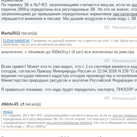
нормативов.
По термину ЗВ в №7-ФЗ: загрязняющими считаются вещ-ва, если их
ко
перечне 2909-р определены все регулируемые ЗВ. Но это не значит, что
загрязняющими до превышения определенных нормативов
при категор
обращается внимание в письме. Мы дышим воздухом и пьем воду с ЗВ 
RE: Начинающий 
Marta2012
писал(а)
ELENA-MARIEVA
, Скважины на данный момент не ставятся на учет. У нас были пос
категории, так их все исключили из реестра.
аналогично, с объемом до 500м3/сут (4 кат) все исключены из реестра.
RE: Начинающий 
Всем привет! Может кто-то уже видел, что с 1-го сентября меняется ко
отходов, согласно Приказу Минприроды России от 22.04.2026 N 239 "О 
ведения государственного кадастра отходов производства и потреблен
Министерства природных ресурсов и экологии Российской Федерации от 
Я правильно понимаю, что надо будет переделать паспорта, ПНООЛР и
RE: Начинающий 
dtkbtv-65_cf
писал(а)
irina12
,
По термину ЗВ в №7-ФЗ: загрязняющими считаются вещ-ва, если их
кол-во превыш
определены все регулируемые ЗВ. Но это не значит, что они могут считаться загр
определенных нормативов
при категорировании объекта
. На это и обращается вни
и пьем воду с ЗВ из 2909-р