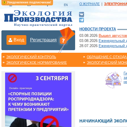
Уведомление подписчикам!
О ЖУРНАЛЕ
|
ЭЛЕКТРОНН
НОВОСТИ ПРОЕКТА
03.08.2026
Вышел августов
Вход
Регистрация
03.08.2026
Еженедельный да
28.07.2026
Еженедельный д
ЭКОЛОГИЧЕСКИЙ КОНТРОЛЬ
ОБРАЩЕНИЕ С ОТХОД
ЭКОЛОГИЧЕСКОЕ НОРМИРОВАНИЕ
ЭКОЛОГИЧЕСКИЙ МОН
Г
з
н
НАЧИНАЮЩИЙ ЭКОЛО