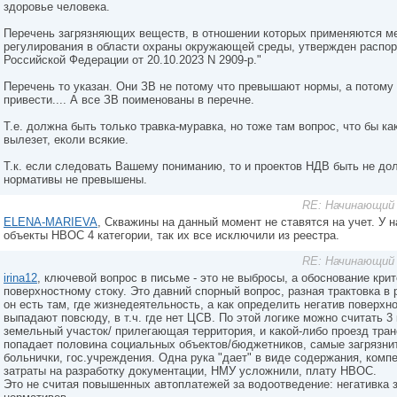
здоровье человека.
Перечень загрязняющих веществ, в отношении которых применяются м
регулирования в области охраны окружающей среды, утвержден распо
Российской Федерации от 20.10.2023 N 2909-р."
Перечень то указан. Они ЗВ не потому что превышают нормы, а потом
привести.... А все ЗВ поименованы в перечне.
Т.е. должна быть только травка-муравка, но тоже там вопрос, что бы ка
вылезет, еколи всякие.
Т.к. если следовать Вашему пониманию, то и проектов НДВ быть не до
нормативы не превышены.
RE: Начинающий 
ELENA-MARIEVA
, Скважины на данный момент не ставятся на учет. У 
объекты НВОС 4 категории, так их все исключили из реестра.
RE: Начинающий 
irina12
, ключевой вопрос в письме - это не выбросы, а обоснование крит
поверхностному стоку. Это давний спорный вопрос, разная трактовка в 
он есть там, где жизнедеятельность, а как определить негатив поверхн
выпадают повсюду, в т.ч. где нет ЦСВ. По этой логике можно считать 3 
земельный участок/ прилегающая территория, и какой-либо проезд тран
попадает половина социальных объектов/бюджетников, самые загрязни
больнички, гос.учреждения. Одна рука "дает" в виде содержания, компе
затраты на разработку документации, НМУ усложнили, плату НВОС.
Это не считая повышенных автоплатежей за водоотведение: негативка 