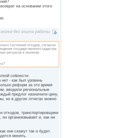
ений?
возврат на основании этого
ве.
эколог без опыта работы
атного состояния отходов, согласно
ведения государственного кадастра
ных ресурсов и экологии
ты?
ыткой соблюсти
 нет - как был уровень
колько реформ за это время
ом, вводили региональные
аждый предлог назначили цену,
ры, но в других отчетах можно
ли отходов, транспортировщики
, он организовывает и, как ни
как они скажут так и будет.
идется менять.