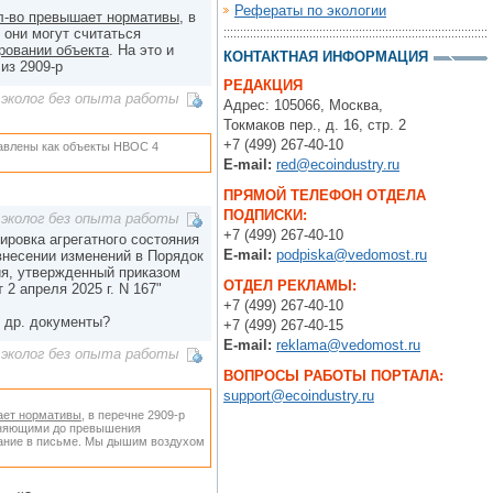
Рефераты по экологии
л-во превышает нормативы
, в
 они могут считаться
ировании объекта
. На это и
КОНТАКТНАЯ ИНФОРМАЦИЯ
из 2909-р
РЕДАКЦИЯ
эколог без опыта работы
Адрес: 105066, Москва,
Токмаков пер., д. 16, стр. 2
+7 (499) 267-40-10
тавлены как объекты НВОС 4
E-mail:
red@ecoindustry.ru
ПРЯМОЙ ТЕЛЕФОН ОТДЕЛА
ПОДПИСКИ:
эколог без опыта работы
+7 (499) 267-40-10
дировка агрегатного состояния
E-mail:
podpiska@vedomost.ru
внесении изменений в Порядок
ия, утвержденный приказом
ОТДЕЛ РЕКЛАМЫ:
2 апреля 2025 г. N 167"
+7 (499) 267-40-10
 др. документы?
+7 (499) 267-40-15
E-mail:
reklama@vedomost.ru
эколог без опыта работы
ВОПРОСЫ РАБОТЫ ПОРТАЛА:
support@ecoindustry.ru
ает нормативы
, в перечне 2909-р
язняющими до превышения
мание в письме. Мы дышим воздухом