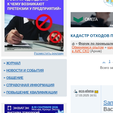
КАДАСТР ОТХОДОВ П
»
Форум по промышле
Обменяемся опытом
»
кад
в АИС СКО
(Архив)
Разместить рекламу
←
1
.
ЖУРНАЛ
Всего за
НОВОСТИ И СОБЫТИЯ
ОБЩЕНИЕ
СПРАВОЧНАЯ ИНФОРМАЦИЯ
eco-elena
ПОВЫШЕНИЕ КВАЛИФИКАЦИИ
17.03.2025 16:51
San
Вас