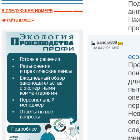
Под
анн
В СЛЕДУЮЩЕМ НОМЕРЕ
Наж
ЧИТАЙТЕ ДАЛЕЕ
про
Sandra888
18.03.2025 13:31
eco
Про
пон
для
пыт
опе
пер
Нев
опе
сле
мен