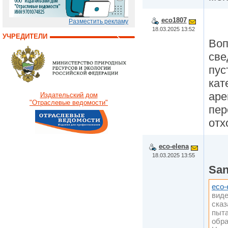
eco1807
Разместить рекламу
18.03.2025 13:52
УЧРЕДИТЕЛИ
Воп
све
пус
кат
аре
Издательский дом
"Отраслевые ведомости"
пер
отх
eco-elena
18.03.2025 13:55
San
eco-
виде
сказ
пыта
обра