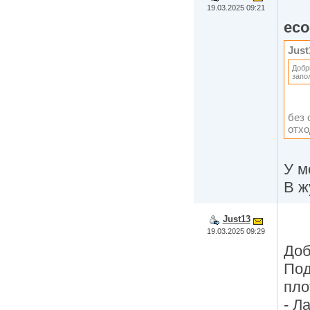
19.03.2025 09:21
eco
Just
Добр
запо
без 
отх
У м
В ж
Just13
19.03.2025 09:29
Доб
Под
пло
- Л