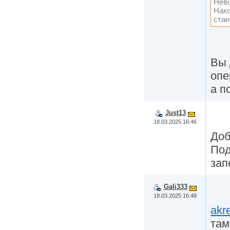
Нево
Нак
стан
Вы 
опе
а п
Just13
18.03.2025 16:46
Доб
Под
зап
Gali333
18.03.2025 16:48
akr
там