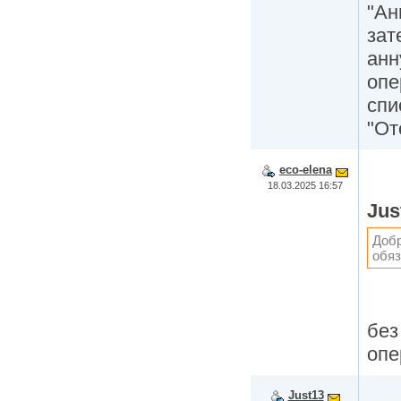
"Ан
зат
анн
опе
спи
"От
eco-elena
18.03.2025 16:57
Jus
Добр
обяз
без
опе
Just13