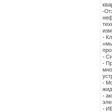
ква
-От
неф
тех
изм
- К
«мы
про
- С
- П
мно
уст
- М
жид
- а
эле
- И