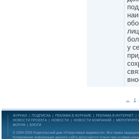
под
наи
обо
лиц
бол
у с
при
сох
свя
вно
←
1
.
ЖУРНАЛ
|
ПОДПИСКА
|
РЕКЛАМА В ЖУРНАЛЕ
|
РЕКЛАМА В ИНТЕРНЕТ
|
НОВОСТИ ПРОЕКТА
|
НОВОСТИ
|
НОВОСТИ КОМПАНИЙ
|
МЕРОПРИЯТ
ФОРУМ
|
БЛОГИ
© 2004-2026
Издательский дом «Отраслевые ведомости»
. Все права защище
Копирование информации данного сайта допускается только при условии указ