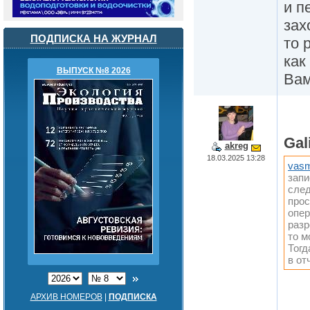
и п
зах
ПОДПИСКА НА ЖУРНАЛ
то 
как
ВЫПУСК №8 2026
Вам
Gal
akreg
18.03.2025 13:28
vasm
запи
след
прос
опер
разр
то м
Тогд
в от
АРХИВ НОМЕРОВ
|
ПОДПИСКА