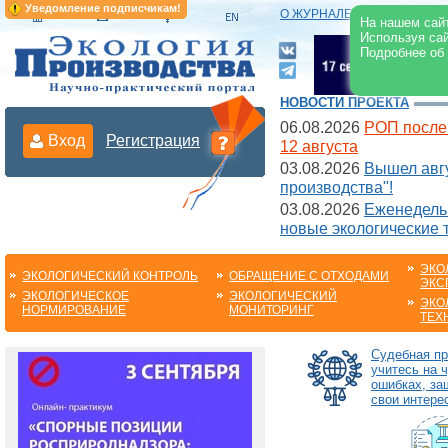
Уведомление подписчикам!
О ЖУРНАЛЕ
|
ЭЛЕКТРОНН
На нашем сайт
Используя сай
Подробнее об
НОВОСТИ ПРОЕКТА
06.08.2026
РОП после
Вход
Регистрация
12 августа
03.08.2026
Вышел авгу
производства"!
03.08.2026
Еженедельн
новые экологические 
ЭКО
ЭКОЛОГИЧЕСКИЙ КОНТРОЛЬ
ОБРАЩЕНИЕ С ОТХОДАМИ
ЭКС
ЭКОЛОГИЧЕСКОЕ
ЭКОЛОГИЧЕСКИЙ
ЭКО
НОРМИРОВАНИЕ
МОНИТОРИНГ
ТЕХ
Судебная пр
учитесь на 
ошибках, з
свои интере