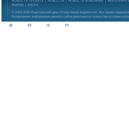
НОВОСТИ ПРОЕКТА
|
НОВОСТИ
|
НОВОСТИ КОМПАНИЙ
|
МЕРОПРИЯТ
ФОРУМ
|
БЛОГИ
© 2004-2026
Издательский дом «Отраслевые ведомости»
. Все права защище
Копирование информации данного сайта допускается только при условии указ