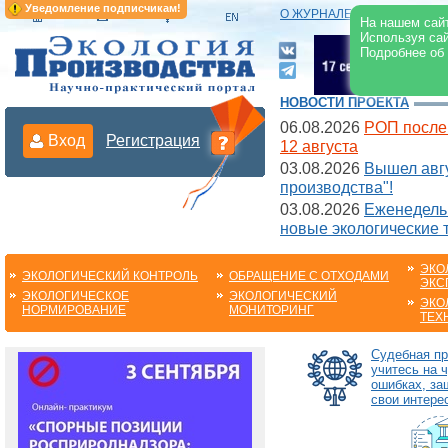
Уведомление подписчикам!
О ЖУРНАЛЕ
|
ЭЛЕКТРОНН
На нашем сайт
Используя сай
Подробнее об
НОВОСТИ ПРОЕКТА
06.08.2026
РОП после
Вход
Регистрация
12 августа
03.08.2026
Вышел авгу
производства"!
03.08.2026
Еженедельн
новые экологические 
ЭКО
ЭКОЛОГИЧЕСКИЙ КОНТРОЛЬ
ОБРАЩЕНИЕ С ОТХОДАМИ
ЭКС
ЭКОЛОГИЧЕСКОЕ
ЭКОЛОГИЧЕСКИЙ
ЭКО
НОРМИРОВАНИЕ
МОНИТОРИНГ
ТЕХ
Судебная пр
учитесь на 
ошибках, з
свои интере