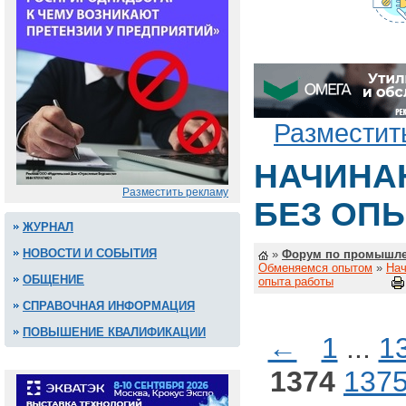
Разместит
НАЧИНА
Разместить рекламу
БЕЗ ОП
ЖУРНАЛ
НОВОСТИ И СОБЫТИЯ
»
Форум по промышле
Обменяемся опытом
»
Нач
ОБЩЕНИЕ
опыта работы
СПРАВОЧНАЯ ИНФОРМАЦИЯ
ПОВЫШЕНИЕ КВАЛИФИКАЦИИ
←
1
...
1
1374
137