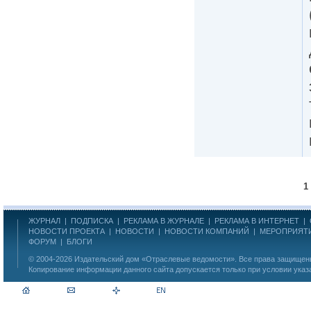
1
ЖУРНАЛ
|
ПОДПИСКА
|
РЕКЛАМА В ЖУРНАЛЕ
|
РЕКЛАМА В ИНТЕРНЕТ
|
НОВОСТИ ПРОЕКТА
|
НОВОСТИ
|
НОВОСТИ КОМПАНИЙ
|
МЕРОПРИЯТ
ФОРУМ
|
БЛОГИ
© 2004-2026
Издательский дом «Отраслевые ведомости»
. Все права защище
Копирование информации данного сайта допускается только при условии указ