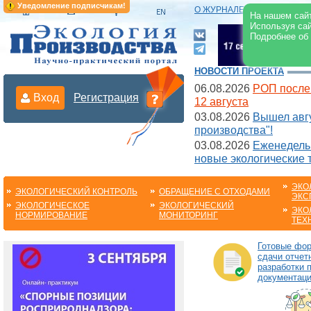
Уведомление подписчикам!
О ЖУРНАЛЕ
|
ЭЛЕКТРОНН
На нашем сайт
Используя сай
Подробнее об
НОВОСТИ ПРОЕКТА
06.08.2026
РОП после
Вход
Регистрация
12 августа
03.08.2026
Вышел авгу
производства"!
03.08.2026
Еженедельн
новые экологические 
ЭКО
ЭКОЛОГИЧЕСКИЙ КОНТРОЛЬ
ОБРАЩЕНИЕ С ОТХОДАМИ
ЭКС
ЭКОЛОГИЧЕСКОЕ
ЭКОЛОГИЧЕСКИЙ
ЭКО
НОРМИРОВАНИЕ
МОНИТОРИНГ
ТЕХ
Готовые фо
сдачи отчет
разработки 
документац