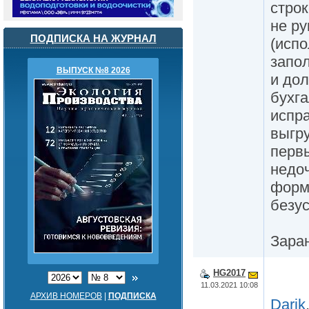
строк
не ру
ПОДПИСКА НА ЖУРНАЛ
(испо
запол
ВЫПУСК №8 2026
и дол
бухга
испра
выгру
первы
недоч
форм
безу
Зара
HG2017
11.03.2021 10:08
АРХИВ НОМЕРОВ
|
ПОДПИСКА
Darik