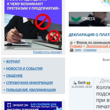
ДЕКЛАРАЦИЯ О ПЛАТ
»
Форум по промышле
Рубрики
»
Экологический 
тему
,
страницу
Разместить рекламу
Всег
ЖУРНАЛ
НОВОСТИ И СОБЫТИЯ
ОБЩЕНИЕ
Дек
Darik
СПРАВОЧНАЯ ИНФОРМАЦИЯ
Колле
11.03.2021 10:02
ПОВЫШЕНИЕ КВАЛИФИКАЦИИ
подс
при в
печат