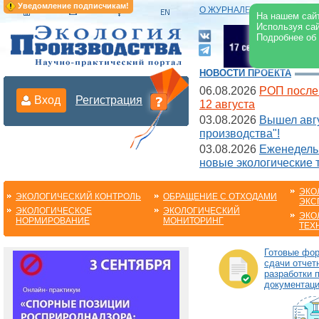
Уведомление подписчикам!
О ЖУРНАЛЕ
|
ЭЛЕКТРОНН
На нашем сайт
Используя сай
Подробнее об
НОВОСТИ ПРОЕКТА
06.08.2026
РОП после
Вход
Регистрация
12 августа
03.08.2026
Вышел авгу
производства"!
03.08.2026
Еженедельн
новые экологические 
ЭКО
ЭКОЛОГИЧЕСКИЙ КОНТРОЛЬ
ОБРАЩЕНИЕ С ОТХОДАМИ
ЭКС
ЭКОЛОГИЧЕСКОЕ
ЭКОЛОГИЧЕСКИЙ
ЭКО
НОРМИРОВАНИЕ
МОНИТОРИНГ
ТЕХ
Готовые фо
сдачи отчет
разработки 
документац