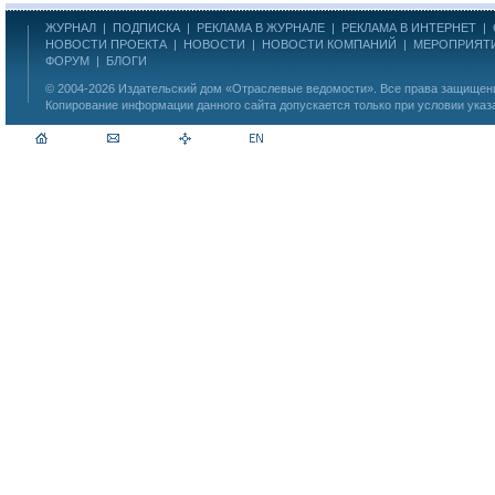
ЖУРНАЛ
|
ПОДПИСКА
|
РЕКЛАМА В ЖУРНАЛЕ
|
РЕКЛАМА В ИНТЕРНЕТ
|
НОВОСТИ ПРОЕКТА
|
НОВОСТИ
|
НОВОСТИ КОМПАНИЙ
|
МЕРОПРИЯТ
ФОРУМ
|
БЛОГИ
© 2004-2026
Издательский дом «Отраслевые ведомости»
. Все права защище
Копирование информации данного сайта допускается только при условии указ