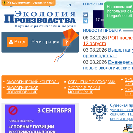
Уведомление подписчикам!
О ЖУРНАЛЕ
|
ЭЛЕКТРОНН
На нашем сайт
Используя сай
Подробнее об
НОВОСТИ ПРОЕКТА
06.08.2026
РОП после
Вход
Регистрация
12 августа
03.08.2026
Вышел авгу
производства"!
03.08.2026
Еженедельн
новые экологические 
ЭКО
ЭКОЛОГИЧЕСКИЙ КОНТРОЛЬ
ОБРАЩЕНИЕ С ОТХОДАМИ
ЭКС
ЭКОЛОГИЧЕСКОЕ
ЭКОЛОГИЧЕСКИЙ
ЭКО
НОРМИРОВАНИЕ
МОНИТОРИНГ
ТЕХ
Судебная пр
учитесь на 
ошибках, з
свои интере