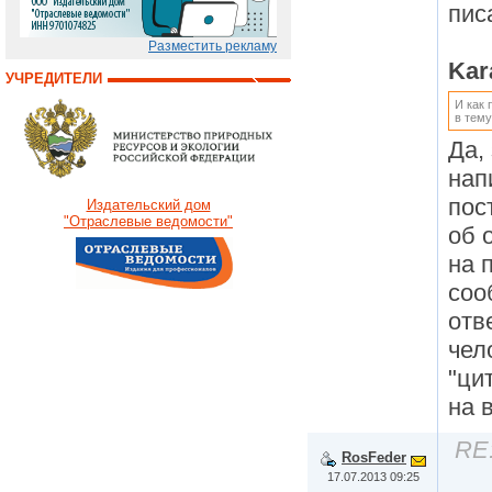
пис
Разместить рекламу
Kar
УЧРЕДИТЕЛИ
И как 
в тему
Да,
нап
пос
Издательский дом
"Отраслевые ведомости"
об 
на 
соо
отв
чел
"ци
на 
RE
RosFeder
17.07.2013 09:25