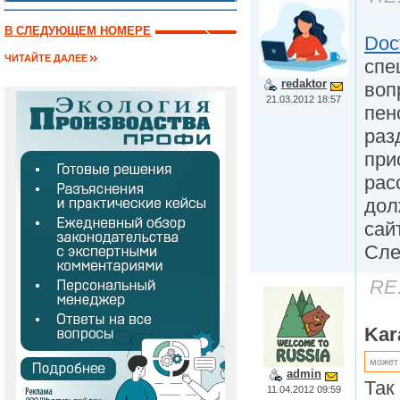
В СЛЕДУЮЩЕМ НОМЕРЕ
Doc
ЧИТАЙТЕ ДАЛЕЕ
cпе
redaktor
воп
21.03.2012 18:57
пен
раз
при
рас
дол
сай
Сле
RE
Kar
может
admin
Так
11.04.2012 09:59