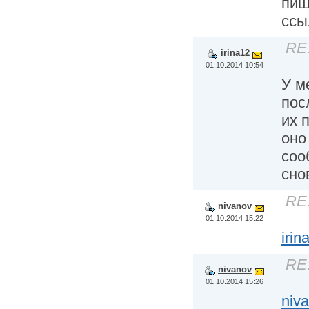
пиш
ссы
RE
irina12
01.10.2014 10:54
У м
пос
их 
оно
соо
сно
RE
nivanov
01.10.2014 15:22
irin
RE
nivanov
01.10.2014 15:26
niv