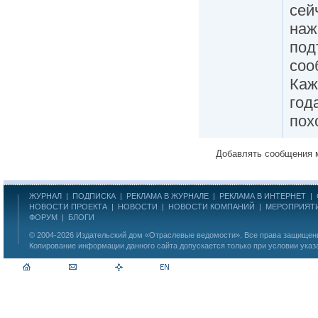
сей
наж
под
соо
Каж
год
пох
Добавлять сообщения 
ЖУРНАЛ
|
ПОДПИСКА
|
РЕКЛАМА В ЖУРНАЛЕ
|
РЕКЛАМА В ИНТЕРНЕТ
|
НОВОСТИ ПРОЕКТА
|
НОВОСТИ
|
НОВОСТИ КОМПАНИЙ
|
МЕРОПРИЯТ
ФОРУМ
|
БЛОГИ
© 2004-2026
Издательский дом «Отраслевые ведомости»
. Все права защище
Копирование информации данного сайта допускается только при условии указ