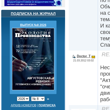
по 
Обм
на 
ПОДПИСКА НА ЖУРНАЛ
тем
И к
ВЫПУСК №8 2026
сво
тем
Спа
RE
Doctor_T
21.03.2012 03:02
Нес
про
"Ак
"оч
дви
раб
АРХИВ НОМЕРОВ
|
ПОДПИСКА
RE