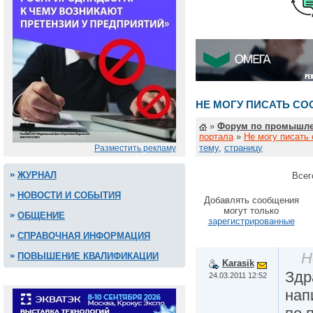
НЕ МОГУ ПИСАТЬ С
»
Форум по промышле
портала
»
Не могу писать
тему
,
страницу
Разместить рекламу
ЖУРНАЛ
Всег
НОВОСТИ И СОБЫТИЯ
Добавлять сообщения
могут только
ОБЩЕНИЕ
зарегистрированные
СПРАВОЧНАЯ ИНФОРМАЦИЯ
Н
ПОВЫШЕНИЕ КВАЛИФИКАЦИИ
Karasik
Здр
24.03.2011 12:52
нап