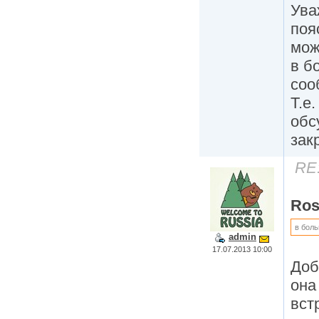
Ув
поя
можн
в б
соо
Т.е.
обс
зак
RE
Ros
в боль
admin
17.07.2013 10:00
Доб
она
вст