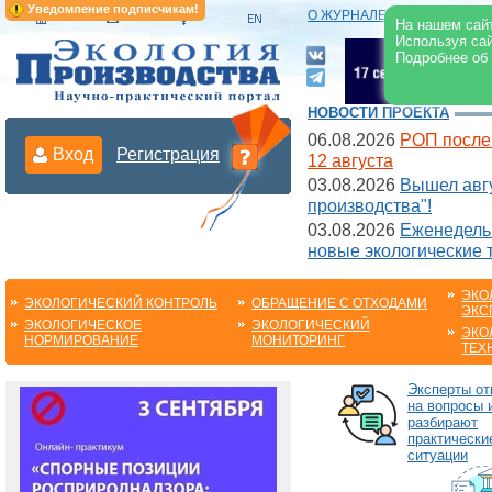
Уведомление подписчикам!
О ЖУРНАЛЕ
|
ЭЛЕКТРОНН
На нашем сайт
Используя сай
Подробнее об
НОВОСТИ ПРОЕКТА
06.08.2026
РОП после
Вход
Регистрация
12 августа
03.08.2026
Вышел авгу
производства"!
03.08.2026
Еженедельн
новые экологические 
ЭКО
ЭКОЛОГИЧЕСКИЙ КОНТРОЛЬ
ОБРАЩЕНИЕ С ОТХОДАМИ
ЭКС
ЭКОЛОГИЧЕСКОЕ
ЭКОЛОГИЧЕСКИЙ
ЭКО
НОРМИРОВАНИЕ
МОНИТОРИНГ
ТЕХ
Эксперты от
на вопросы 
разбирают
практически
ситуации