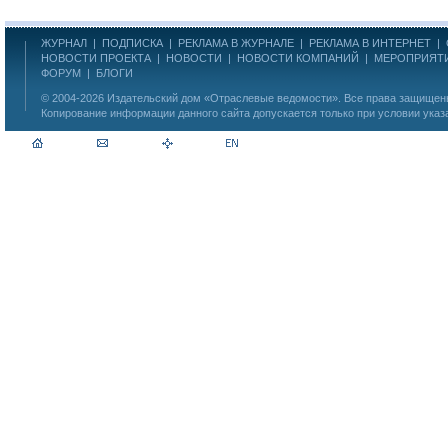
ЖУРНАЛ
|
ПОДПИСКА
|
РЕКЛАМА В ЖУРНАЛЕ
|
РЕКЛАМА В ИНТЕРНЕТ
|
НОВОСТИ ПРОЕКТА
|
НОВОСТИ
|
НОВОСТИ КОМПАНИЙ
|
МЕРОПРИЯТ
ФОРУМ
|
БЛОГИ
© 2004-2026
Издательский дом «Отраслевые ведомости»
. Все права защище
Копирование информации данного сайта допускается только при условии указ