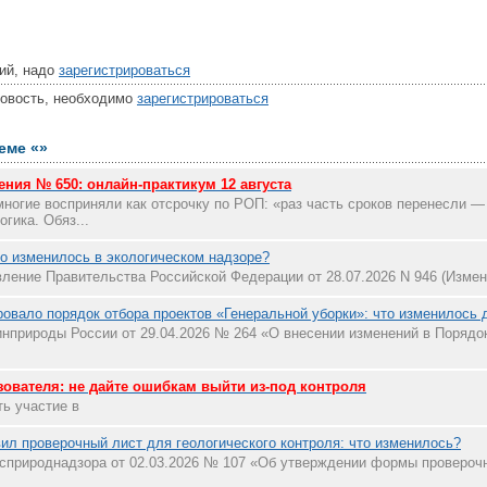
ий, надо
зарегистрироваться
новость, необходимо
зарегистрироваться
еме «»
ния № 650: онлайн-практикум 12 августа
ногие восприняли как отсрочку по РОП: «раз часть сроков перенесли —
огика. Обяз...
о изменилось в экологическом надзоре?
ление Правительства Российской Федерации от 28.07.2026 N 946 (Изме
овало порядок отбора проектов «Генеральной уборки»: что изменилось 
нприроды России от 29.04.2026 № 264 «О внесении изменений в Порядо
ователя: не дайте ошибкам выйти из-под контроля
ь участие в
ил проверочный лист для геологического контроля: что изменилось?
сприроднадзора от 02.03.2026 № 107 «Об утверждении формы проверочн