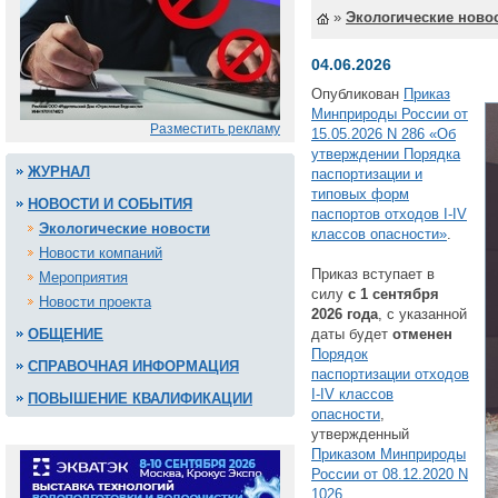
»
Экологические ново
04.06.2026
Опубликован
Приказ
Минприроды России от
Разместить рекламу
15.05.2026 N 286 «Об
утверждении Порядка
ЖУРНАЛ
паспортизации и
типовых форм
НОВОСТИ И СОБЫТИЯ
паспортов отходов I-IV
Экологические новости
классов опасности»
.
Новости компаний
Приказ вступает в
Мероприятия
силу
с 1 сентября
Новости проекта
2026 года
, с указанной
ОБЩЕНИЕ
даты будет
отменен
Порядок
СПРАВОЧНАЯ ИНФОРМАЦИЯ
паспортизации отходов
I-IV классов
ПОВЫШЕНИЕ КВАЛИФИКАЦИИ
опасности
,
утвержденный
Приказом Минприроды
России от 08.12.2020 N
1026
.