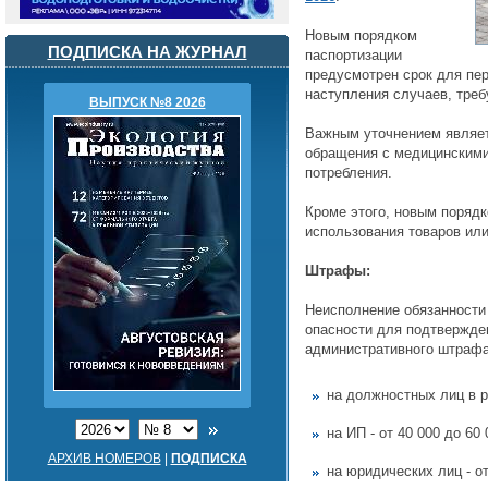
Новым порядком
ПОДПИСКА НА ЖУРНАЛ
паспортизации
предусмотрен срок для пе
наступления случаев, тре
ВЫПУСК №8 2026
Важным уточнением являет
обращения с медицинскими
потребления.
Кроме этого, новым порядк
использования товаров или
Штрафы:
Неисполнение обязанности 
опасности для подтвержден
административного штрафа
на должностных лиц в р
на ИП - от 40 000 до 60
АРХИВ НОМЕРОВ
|
ПОДПИСКА
на юридических лиц - от