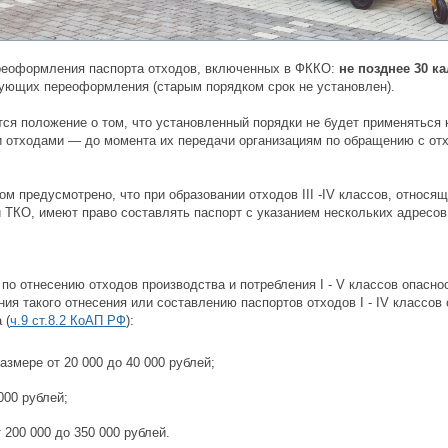
реоформления паспорта отходов, включенных в ФККО:
не позднее 30 к
бующих переоформления (старым порядком срок не установлен).
ся положение о том, что установленный порядки не будет применяться 
 отходами — до момента их передачи организациям по обращению с от
ом предусмотрено, что при образовании отходов III -IV классов, относящ
 ТКО, имеют право составлять паспорт с указанием нескольких адресов
по отнесению отходов производства и потребления I - V классов опасно
ия такого отнесения или составлению паспортов отходов I - IV классов
 (
ч.9 ст.8.2 КоАП РФ
):
азмере от 20 000 до 40 000 рублей;
 000 рублей;
 200 000 до 350 000 рублей.