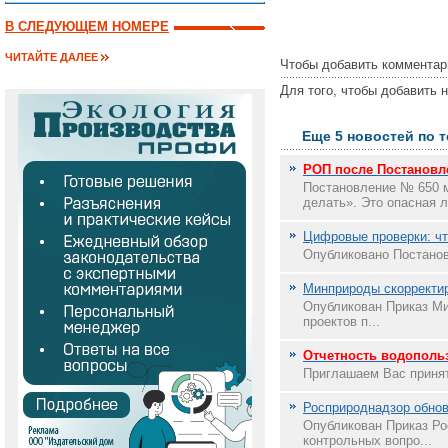
В СЛЕДУЮЩЕМ НОМЕРЕ
ЧИТАЙТЕ ДАЛЕЕ
Чтобы добавить комментар
Для того, чтобы добавить 
Еще 5 новостей по т
РОП после Постановле
Постановление № 650 м
делать». Это опасная л
Цифровые проверки: чт
Опубликовано Постанов
Минприроды скорректир
Опубликован Приказ Ми
проектов п...
Отчетность водопольз
Приглашаем Вас принят
Росприроднадзор обнов
Опубликован Приказ Ро
контрольных вопро...