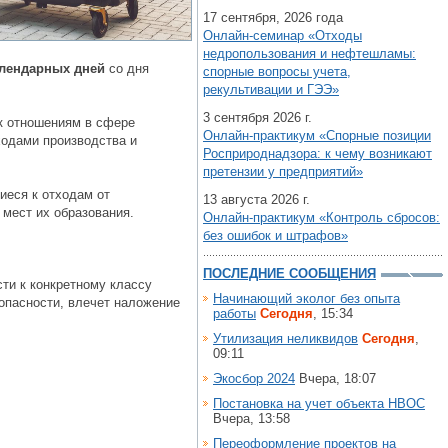
17 сентября, 2026 года
Онлайн-семинар «Отходы
недропользования и нефтешламы:
алендарных дней
со дня
спорные вопросы учета,
рекультивации и ГЭЭ»
3 сентября 2026 г.
к отношениям в сфере
Онлайн-практикум «Спорные позиции
ходами производства и
Росприроднадзора: к чему возникают
претензии у предприятий»
иеся к отходам от
13 августа 2026 г.
 мест их образования.
Онлайн-практикум «Контроль сбросов:
без ошибок и штрафов»
ПОСЛЕДНИЕ СООБЩЕНИЯ
сти к конкретному классу
Начинающий эколог без опыта
 опасности, влечет наложение
работы
Сегодня
, 15:34
Утилизация неликвидов
Сегодня
,
09:11
Экосбор 2024
Вчера, 18:07
Постановка на учет объекта НВОС
Вчера, 13:58
Переоформление проектов на