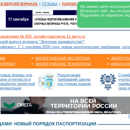
АЯ ВЕРСИЯ ЖУРНАЛА
|
ОТЗЫВЫ
|
ПОДПИСКА
|
РЕКЛАМА:
В ЖУРНАЛЕ
В
На нашем сайте используют
Используя сайт, вы соглаш
Подробнее об обработке пе
ановления № 650: онлайн-практикум 12 августа
ский выпуск журнала "Экология производства"!
йджест. С 1 сентября 2026 года: новые экологические требования, кот
АМИ
ЭКОЛОГИЧЕСКАЯ ЭКСПЕРТИЗА
ЭКОЛОГИЧ
ИТОРИНГ
ЭКОЛОГИЧЕСКИЕ ТЕХНОЛОГИИ
ОХРАНА О
отовые формы для
Разъяснение
Судебн
дачи отчетности и
требований закона
учите
азработки проектной
доступным языком
ошибк
окументации
свои и
ДАМИ: НОВЫЙ ПОРЯДОК ПАСПОРТИЗАЦИИ