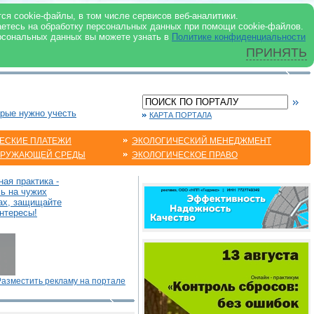
 ИНТЕРНЕТ
ся cookie-файлы, в том числе сервисов веб-аналитики.
аетесь на обработку персональных данных при помощи cookie-файлов.
рсональных данных вы можете узнать в
Политике конфиденциальности
ПРИНЯТЬ
орые нужно учесть
КАРТА ПОРТАЛА
ЕСКИЕ ПЛАТЕЖИ
ЭКОЛОГИЧЕСКИЙ МЕНЕДЖМЕНТ
КРУЖАЮЩЕЙ СРЕДЫ
ЭКОЛОГИЧЕСКОЕ ПРАВО
ая практика -
сь на чужих
ах, защищайте
нтересы!
Разместить рекламу на портале