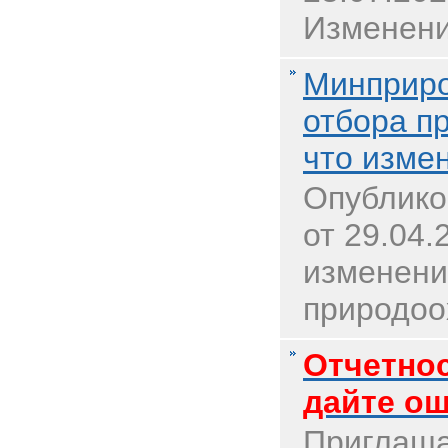
Изменени
Минприро
отбора п
что изме
Опублико
от 29.04
изменени
природоох
Отчетнос
дайте ош
Приглаша