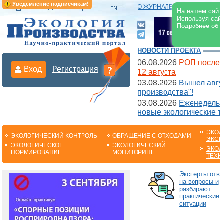
Уведомление подписчикам!
О ЖУРНАЛЕ
|
ЭЛЕКТРОНН
На нашем сайт
Используя сай
Подробнее об
НОВОСТИ ПРОЕКТА
06.08.2026
РОП после
Вход
Регистрация
12 августа
03.08.2026
Вышел авгу
производства"!
03.08.2026
Еженедельн
новые экологические 
ЭКО
ЭКОЛОГИЧЕСКИЙ КОНТРОЛЬ
ОБРАЩЕНИЕ С ОТХОДАМИ
ЭКС
ЭКОЛОГИЧЕСКОЕ
ЭКОЛОГИЧЕСКИЙ
ЭКО
НОРМИРОВАНИЕ
МОНИТОРИНГ
ТЕХ
Эксперты от
на вопросы и
разбирают
практические
ситуации