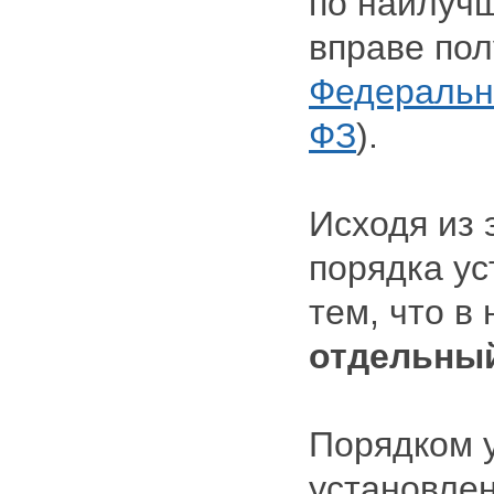
по наилуч
вправе пол
Федерально
ФЗ
).
Исходя из 
порядка у
тем, что в
отдельны
Порядком 
установлен