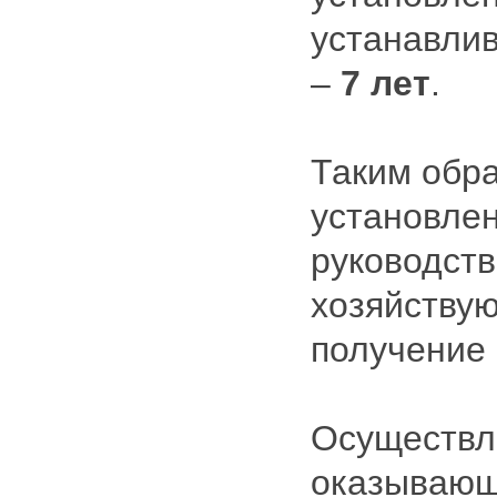
устанавли
–
7 лет
.
Таким обр
установле
руководст
хозяйству
получение 
Осуществле
оказывающ