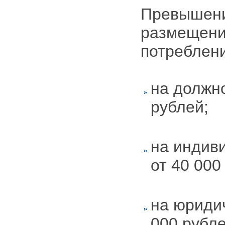
Превышени
размещени
потреблени
на должно
рублей;
на индив
от 40 000
на юридич
000 рубле