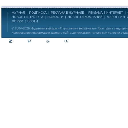
ЖУРНАЛ
|
ПОДПИСКА
|
РЕКЛАМА В ЖУРНАЛЕ
|
РЕКЛАМА В ИНТЕРНЕТ
|
НОВОСТИ ПРОЕКТА
|
НОВОСТИ
|
НОВОСТИ КОМПАНИЙ
|
МЕРОПРИЯТ
ФОРУМ
|
БЛОГИ
© 2004-2026
Издательский дом «Отраслевые ведомости»
. Все права защище
Копирование информации данного сайта допускается только при условии указ