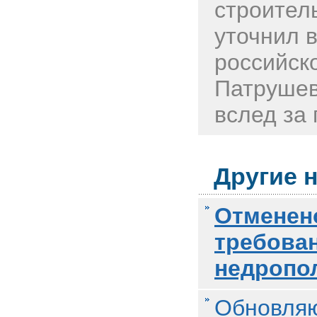
строител
уточнил 
российск
Патрушев
вслед за 
Другие н
Отменен
требован
недропо
Обновляю