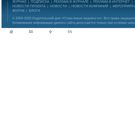
ЖУРНАЛ
|
ПОДПИСКА
|
РЕКЛАМА В ЖУРНАЛЕ
|
РЕКЛАМА В ИНТЕРНЕТ
|
НОВОСТИ ПРОЕКТА
|
НОВОСТИ
|
НОВОСТИ КОМПАНИЙ
|
МЕРОПРИЯТ
ФОРУМ
|
БЛОГИ
© 2004-2026
Издательский дом «Отраслевые ведомости»
. Все права защище
Копирование информации данного сайта допускается только при условии указ