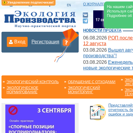
Уведомление подписчикам!
О ЖУРНАЛЕ
|
ЭЛЕКТРОНН
На нашем сайт
Используя сай
Подробнее об
НОВОСТИ ПРОЕКТА
06.08.2026
РОП после
Вход
Регистрация
12 августа
03.08.2026
Вышел авгу
производства"!
03.08.2026
Еженедельн
новые экологические 
ЭКО
ЭКОЛОГИЧЕСКИЙ КОНТРОЛЬ
ОБРАЩЕНИЕ С ОТХОДАМИ
ЭКС
ЭКОЛОГИЧЕСКОЕ
ЭКОЛОГИЧЕСКИЙ
ЭКО
НОРМИРОВАНИЕ
МОНИТОРИНГ
ТЕХ
Представляй
отчетность б
ошибок и зад