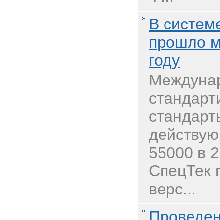
В систем
прошло м
году
Междунар
стандарт
стандарт
действую
55000 в 
СпецТек 
верс...
Проведен