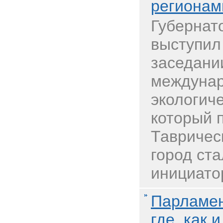
регионам
Губернат
выступил
заседани
междунар
экологиче
который 
Тавричес
город ста
инициатор
Парламен
где, как 