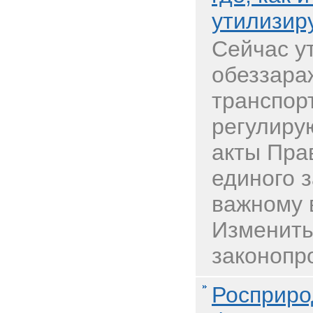
утилизир
Сейчас у
обеззара
транспор
регулиру
акты Пра
единого з
важному 
Изменить
законопро
Росприро