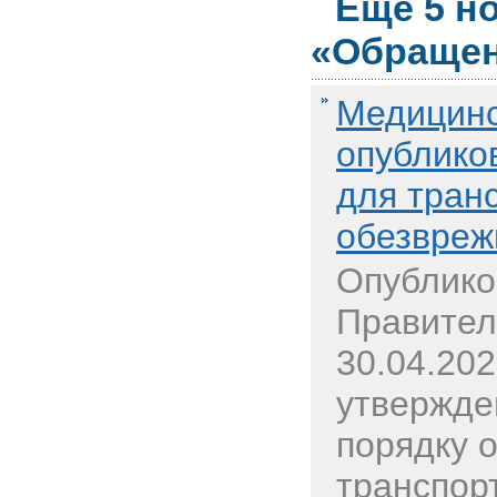
Еще 5 н
«Обращен
Медицинс
опублико
для тран
обезвреж
Опублико
Правител
30.04.20
утвержде
порядку о
транспорт