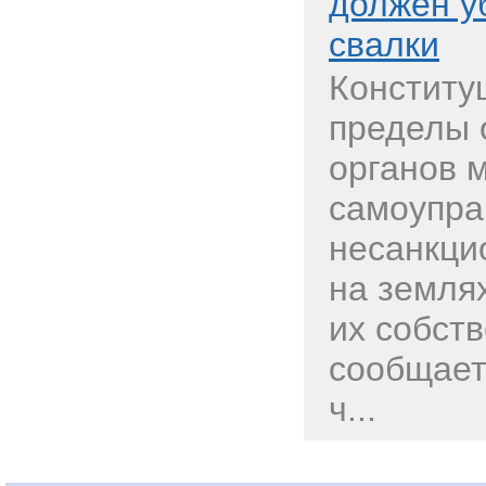
должен у
свалки
Конститу
пределы 
органов 
самоупра
несанкци
на земля
их собст
сообщаетс
ч...