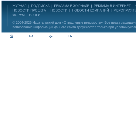
ЖУРНАЛ
|
ПОДПИСКА
|
РЕКЛАМА В ЖУРНАЛЕ
|
РЕКЛАМА В ИНТЕРНЕТ
|
НОВОСТИ ПРОЕКТА
|
НОВОСТИ
|
НОВОСТИ КОМПАНИЙ
|
МЕРОПРИЯТ
ФОРУМ
|
БЛОГИ
© 2004-2026
Издательский дом «Отраслевые ведомости»
. Все права защище
Копирование информации данного сайта допускается только при условии указ