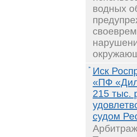
водных о
предупре
своеврем
нарушени
окружающ
Иск Росп
«ПФ «Дил
215 тыс.
удовлетв
судом Ре
Арбитраж