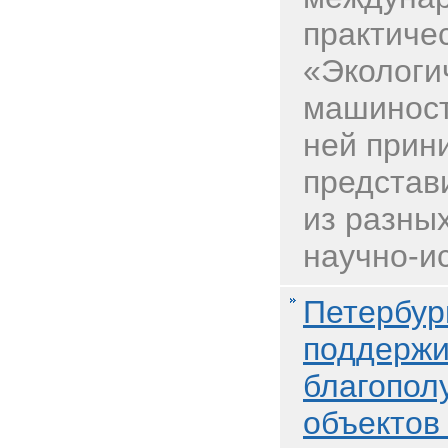
практиче
«Экологи
машиност
ней прин
представ
из разны
научно-ис
Петербур
поддержи
благопол
объектов