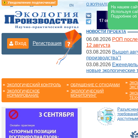
Уведомление подписчикам!
О ЖУРНАЛЕ
|
ЭЛЕКТРОНН
На нашем сайт
Используя сай
Подробнее об
НОВОСТИ ПРОЕКТА
06.08.2026
РОП после
Вход
Регистрация
12 августа
03.08.2026
Вышел авгу
производства"!
03.08.2026
Еженедельн
новые экологические 
ЭКО
ЭКОЛОГИЧЕСКИЙ КОНТРОЛЬ
ОБРАЩЕНИЕ С ОТХОДАМИ
ЭКС
ЭКОЛОГИЧЕСКОЕ
ЭКОЛОГИЧЕСКИЙ
ЭКО
НОРМИРОВАНИЕ
МОНИТОРИНГ
ТЕХ
Разъяснен
требований
доступным