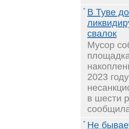
В Туве до
ликвидир
свалок
Мусор со
площадка
накоплен
2023 год
несанкци
в шести 
сообщила 
Не бывае