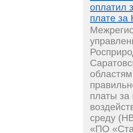
оплатил 
плате за
Межреги
управлен
Росприро
Саратовс
областям
правильн
платы за
воздейст
среду (
«ПО «Стар