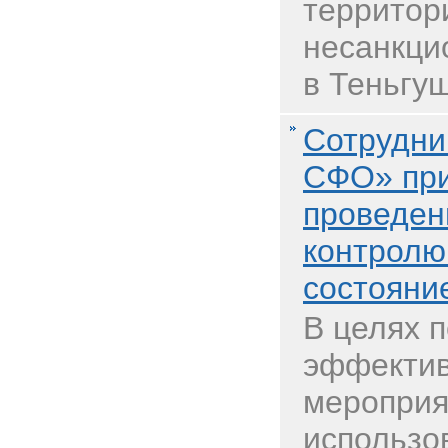
территор
несанкци
в Теньгуш
Сотрудни
СФО» при
проведен
контролю
состояни
В целях 
эффектив
мероприя
использо