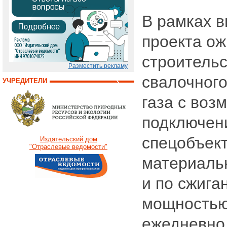
В рамках 
проекта о
строительс
Разместить рекламу
свалочного
УЧРЕДИТЕЛИ
газа с воз
подключени
спецобъек
Издательский дом
"Отраслевые ведомости"
материаль
и по сжига
мощностью
ежедневно