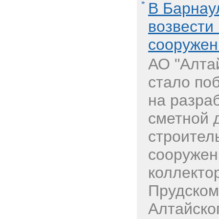
В Барнау
возвести
сооружен
АО "Алта
стало по
на разраб
сметной 
строител
сооружен
коллекто
Прудском
Алтайског