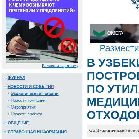
Размести
В УЗБЕК
Разместить рекламу
ПОСТРО
ЖУРНАЛ
ПО УТИ
НОВОСТИ И СОБЫТИЯ
Экологические новости
МЕДИЦИ
Новости компаний
Мероприятия
ОТХОДО
Новости проекта
ОБЩЕНИЕ
»
Экологические ново
СПРАВОЧНАЯ ИНФОРМАЦИЯ