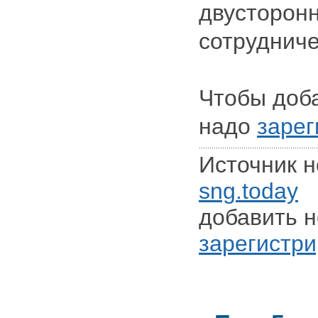
двусторон
сотрудниче
Чтобы доб
надо
зарег
Источник н
sng.today
Д
добавить н
зарегистри