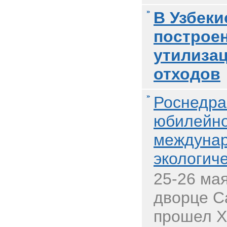
В Узбеки
построе
утилиза
отходов
Роснедра
юбилейно
междуна
экологич
25-26 ма
дворце С
прошел X