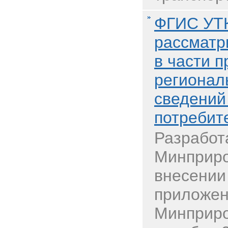
ФГИС УТ
рассматр
в части 
регионал
сведений
потребит
Разработ
Минприро
внесении
приложен
Минприро