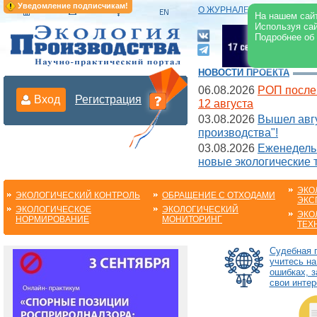
Уведомление подписчикам!
О ЖУРНАЛЕ
|
ЭЛЕКТРОНН
На нашем сайт
Используя сай
Подробнее об
НОВОСТИ ПРОЕКТА
06.08.2026
РОП после
Вход
Регистрация
12 августа
03.08.2026
Вышел авгу
производства"!
03.08.2026
Еженедельн
новые экологические 
ЭКО
ЭКОЛОГИЧЕСКИЙ КОНТРОЛЬ
ОБРАЩЕНИЕ С ОТХОДАМИ
ЭКС
ЭКОЛОГИЧЕСКОЕ
ЭКОЛОГИЧЕСКИЙ
ЭКО
НОРМИРОВАНИЕ
МОНИТОРИНГ
ТЕХ
Судебная п
учитесь на
ошибках, 
свои интер