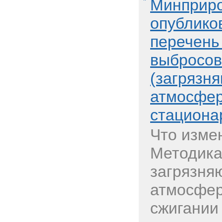
Минприро
опублико
перечень
выбросов
(загрязн
атмосфер
стациона
Что изме
Методика
загрязня
атмосфер
сжигании