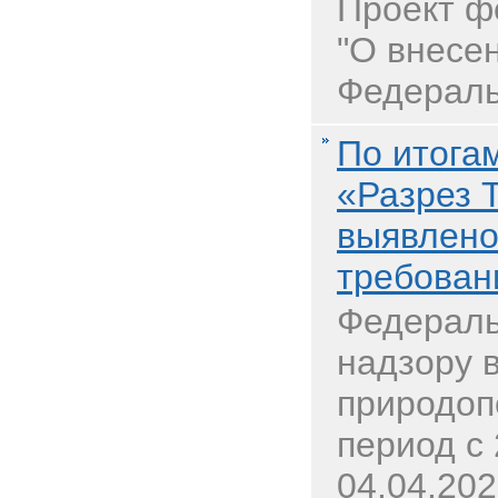
Проект ф
"О внесе
Федераль
По итога
«Разрез 
выявлено
требован
Федераль
надзору 
природоп
период с 
04.04.20