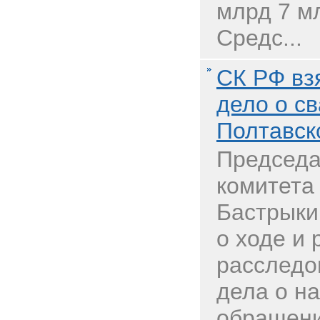
млрд 7 м
Средс...
СК РФ вз
дело о с
Полтавск
Председа
комитета
Бастрыки
о ходе и 
расследо
дела о н
обращени