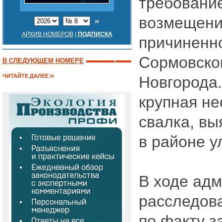
требовани
возмещени
АРХИВ НОМЕРОВ
|
ПОДПИСКА
причиненно
Сормовско
В СЛЕДУЮЩЕМ НОМЕРЕ
ЧИТАЙТЕ ДАЛЕЕ
Новгорода.
крупная н
свалка, вы
в районе 
В ходе адм
расследов
по факту 