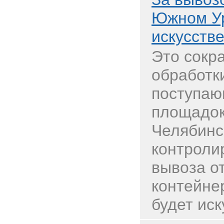
Южном Ур
искусств
Это сокр
обработк
поступаю
площадок
Челябинс
контроли
вывоза о
контейне
будет иску