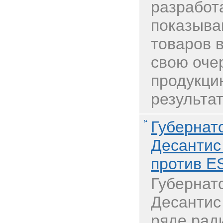
разработ
показыва
товаров в
свою оче
продукци
результат
Губернат
Десантис
против E
Губернат
Десантис
ряде рад