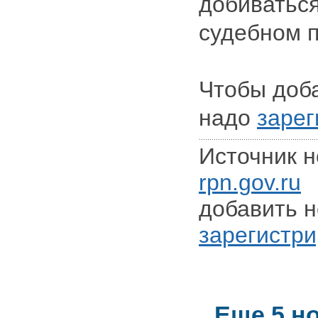
добиваться
судебном п
Чтобы доб
надо
зарег
Источник н
rpn.gov.ru
Д
добавить н
зарегистри
Еще 5 н