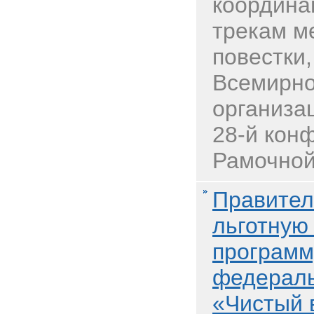
координа
трекам м
повестки
Всемирно
организац
28-й кон
Рамочной 
Правител
льготную
программ
федераль
«Чистый 