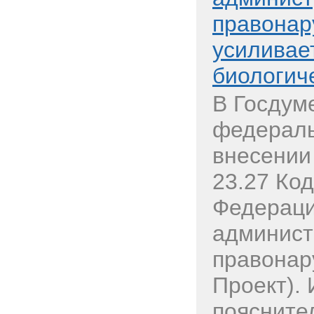
правонар
усиливае
биологич
В Госдум
федераль
внесении
23.27 Ко
Федераци
админист
правонар
Проект). 
пояснител