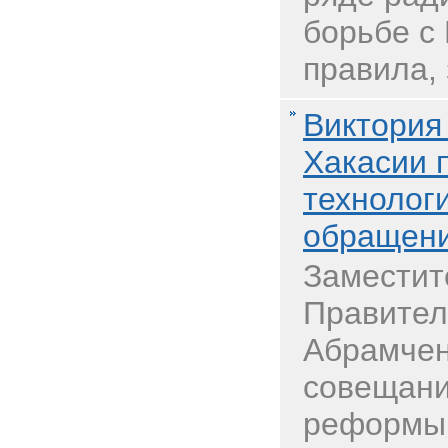
борьбе с
правила, 
Виктория
Хакасии 
технолог
обращени
Заместит
Правител
Абрамчен
совещани
реформы 