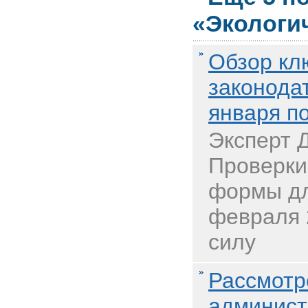
«Экологи
Обзор кл
законодат
января п
Эксперт 
Проверки
формы дл
февраля 
силу
Рассмотр
админист