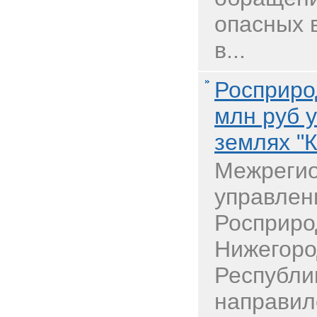
опасных 
в...
Росприро
млн руб 
землях "
Межреги
управлен
Росприро
Нижегоро
Республи
направил