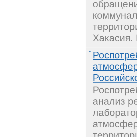
обращени
коммунал
территор
Хакасия. 
Роспотре
атмосфер
Российск
Роспотре
анализ р
лаборато
атмосфер
территор