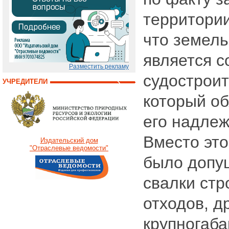
территории
что земель
является 
Разместить рекламу
судостроит
УЧРЕДИТЕЛИ
который об
его надле
Вместо это
Издательский дом
"Отраслевые ведомости"
было допу
свалки стр
отходов, д
крупногаба