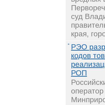
Первореч
суд Влад
правител
края, горо
РЭО разр
кодов тов
реализац
РОП
Российск
оператор
Минприро