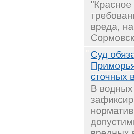
"Красное
требован
вреда, н
Сормовск
Суд обяз
Приморья
сточных в
В водных
зафиксир
норматив
допустим
вредных 