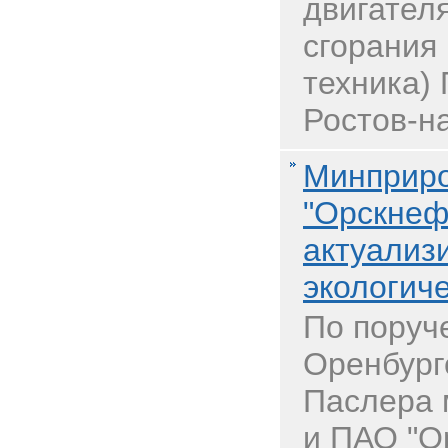
двигател
сгорания
техника)
Ростов-на
Минприро
"Орскнеф
актуализ
экологич
По поруч
Оренбург
Паслера 
и ПАО "О