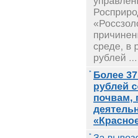
управлен
Росприро
«Россзол
причине
среде, в 
рублей ...
Более 3
рублей 
почвам,
деятель
«Красно
За вывоз