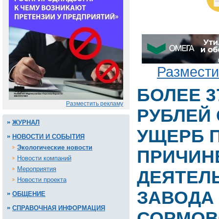
Размести
БОЛЕЕ 
Разместить рекламу
РУБЛЕЙ
ЖУРНАЛ
УЩЕРБ 
НОВОСТИ И СОБЫТИЯ
Экологические новости
ПРИЧИН
Новости компаний
Мероприятия
ДЕЯТЕЛ
Новости проекта
ЗАВОДА
ОБЩЕНИЕ
СПРАВОЧНАЯ ИНФОРМАЦИЯ
СОРМОВ