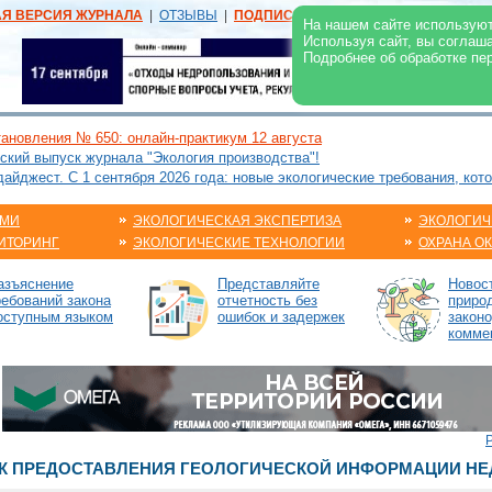
АЯ ВЕРСИЯ ЖУРНАЛА
|
ОТЗЫВЫ
|
ПОДПИСКА
|
РЕКЛАМА:
В ЖУРНАЛЕ
В
На нашем сайте используют
Используя сайт, вы соглаш
Подробнее об обработке пе
ановления № 650: онлайн-практикум 12 августа
ский выпуск журнала "Экология производства"!
йджест. С 1 сентября 2026 года: новые экологические требования, кот
АМИ
ЭКОЛОГИЧЕСКАЯ ЭКСПЕРТИЗА
ЭКОЛОГИЧ
ИТОРИНГ
ЭКОЛОГИЧЕСКИЕ ТЕХНОЛОГИИ
ОХРАНА О
азъяснение
Представляйте
Новос
ребований закона
отчетность без
приро
оступным языком
ошибок и задержек
закон
комме
К ПРЕДОСТАВЛЕНИЯ ГЕОЛОГИЧЕСКОЙ ИНФОРМАЦИИ Н