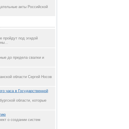
дательные акты Российской
е пройдут под эгидой
ны...
ные до предела свалки и
данской области Сергей Носов
го часа в Государственной
ургской области, которые
ятию
оект о создании систем