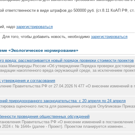
й ответственности в виде штрафов до 500000 руб. (ст.8.11 КоАП РФ, ст.
ий, надо
зарегистрироваться
ля того, чтобы добавить новость, необходимо
зарегистрироваться
теме «Экологическое нормирование»
го вреда: рассматривается новый порядок проверки стоимости проектов
каза Минприроды России «Об утверждении Порядка проверки достоверн
квидации накопленного вреда окружающей среде, за исключением проект
 утверждения и согласования
ление Правительства РФ от 27.04.2026 N 477 «О внесении изменений в
ний природоохранного законодательства: с 20 апреля по 24 апреля
ктировка оценочного листа для размещения отходов Опубликован Приказ
бенности проведения общественных обсуждений
тановления Правительства РФ «О внесении изменений в постановление
 2024 г. № 1644» (далее - Проект). Проектом планируется изменен...