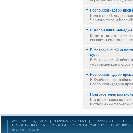
обращения с отходами и
Росприроднадзор прове
Большое обследование 
Черного моря и Каспийс
В Ассоциации менеджер
Комитет по экологии и
санкциям благодаря по
В Астраханской област
суда
В Астраханской област
«Астраханское судостр
Росприроднадзор прово
В Кузбассе по требова
Росприроднадзора пров
Подготовлены разъясне
В рамках производстве
в отношении маркерных
ЖУРНАЛ
|
ПОДПИСКА
|
РЕКЛАМА В ЖУРНАЛЕ
|
РЕКЛАМА В ИНТЕРНЕТ
|
НОВОСТИ ПРОЕКТА
|
НОВОСТИ
|
НОВОСТИ КОМПАНИЙ
|
МЕРОПРИЯТ
ФОРУМ
|
БЛОГИ