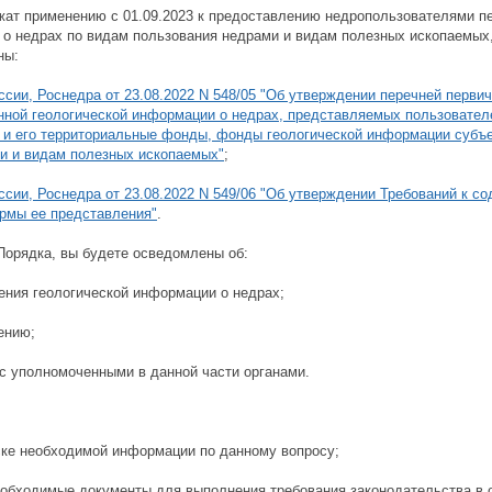
ат применению с 01.09.2023 к предоставлению недропользователями пе
 о недрах по видам пользования недрами и видам полезных ископаемых,
ны:
сии, Роснедра от 23.08.2022 N 548/05 "Об утверждении перечней перви
анной геологической информации о недрах, представляемых пользовате
 и его территориальные фонды, фонды геологической информации субъе
и и видам полезных ископаемых"
;
сии, Роснедра от 23.08.2022 N 549/06 "Об утверждении Требований к с
рмы ее представления"
.
Порядка, вы будете осведомлены об:
ения геологической информации о недрах;
ению;
с уполномоченными в данной части органами.
ске необходимой информации по данному вопросу;
необходимые документы для выполнения требования законодательства в 