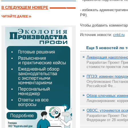
В СЛЕДУЮЩЕМ НОМЕРЕ
- избежать административно
РФ).
ЧИТАЙТЕ ДАЛЕЕ
Чтобы добавить комментар
Источник новости:
cntd.ru
Д
Еще 5 новостей по 
Ликвидация накопленно
Разработан Проект При
стоимости проектов ли
ППЭЭ: изменен порядок
Опубликовано Постанов
Российской Фе...
Обзор ключевых измене
Лицензирование: корре
ОВОС: уточняются осо
Разработан Проект Пос
Федерации от 28 ноября