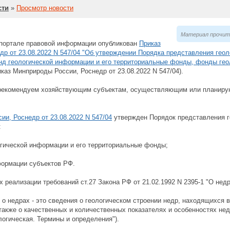
сти
»
Просмотр новости
Материал прочита
портале правовой информации опубликован
Приказ
р от 23.08.2022 N 547/04 "Об утверждении Порядка представления гео
д геологической информации и его территориальные фонды, фонды ге
каз Минприроды России, Роснедр от 23.08.2022 N 547/04).
 рекомендуем хозяйствующим субъектам, осуществляющим или планир
и, Роснедр от 23.08.2022 N 547/04
утвержден Порядок представления г
:
гической информации и его территориальные фонды;
формации субъектов РФ.
х реализации требований ст.27 Закона РФ от 21.02.1992 N 2395-1 "О недр
о недрах - это сведения о геологическом строении недр, находящихся 
 также о качественных и количественных показателях и особенностях нед
огическая. Термины и определения").