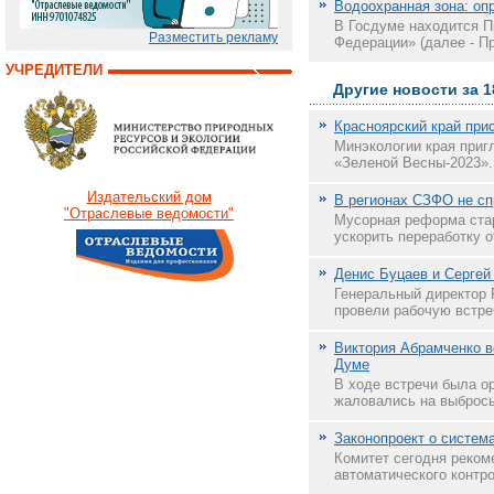
Водоохранная зона: о
В Госдуме находится П
Разместить рекламу
Федерации» (далее - П
УЧРЕДИТЕЛИ
Другие новости за 1
Красноярский край при
Минэкологии края пригл
«Зеленой Весны-2023».
Издательский дом
В регионах СЗФО не сп
"Отраслевые ведомости"
Мусорная реформа стар
ускорить переработку о
Денис Буцаев и Сергей
Генеральный директор 
провели рабочую встреч
Виктория Абрамченко в
Думе
В ходе встречи была о
жаловались на выбросы 
Законопроект о систем
Комитет сегодня реком
автоматического контр