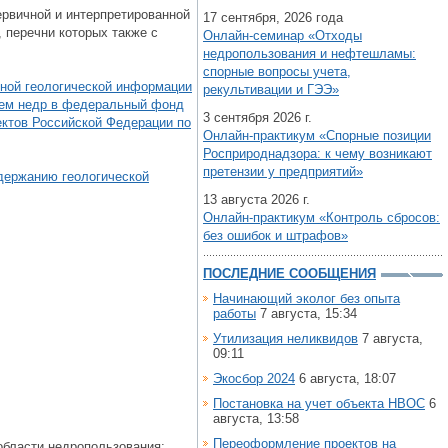
рвичной и интерпретированной
17 сентября, 2026 года
 перечни которых также с
Онлайн-семинар «Отходы
недропользования и нефтешламы:
спорные вопросы учета,
чной геологической информации
рекультивации и ГЭЭ»
лем недр в федеральный фонд
3 сентября 2026 г.
ктов Российской Федерации по
Онлайн-практикум «Спорные позиции
Росприроднадзора: к чему возникают
претензии у предприятий»
одержанию геологической
13 августа 2026 г.
Онлайн-практикум «Контроль сбросов:
без ошибок и штрафов»
ПОСЛЕДНИЕ СООБЩЕНИЯ
Начинающий эколог без опыта
работы
7 августа, 15:34
Утилизация неликвидов
7 августа,
09:11
Экосбор 2024
6 августа, 18:07
Постановка на учет объекта НВОС
6
августа, 13:58
Переоформление проектов на
области недропользования;