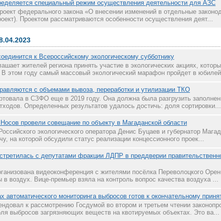
пределяется специальный режим осуществления деятельности для АЗС
роект федерального закона «О внесении изменений в отдельные законо
роект). Проектом рассматриваются особенности осуществления деят...
8.04.2023
соединится к Всероссийскому экологическому субботнику
ашает жителей региона принять участие в экологических акциях, которы
 В этом году самый массовый экологический марафон пройдет в юбилей
равляются с объемами вывоза, переработки и утилизации ТКО
товала в СЗФО еще в 2019 году. Она должна была разгрузить заполнен
тходов. Определенных результатов удалось достичь: доля сортировки...
 Носов провели совещание по объекту в Магаданской области
Российского экологического оператора Денис Буцаев и губернатор Мага
у, на которой обсудили статус реализации концессионного проек...
стретилась с депутатами фракции ЛДПР в преддверии правительственно
рганизована видеоконференция с жителями посёлка Переволоцкого Оренб
в воздух. Вице-премьер взяла на контроль вопрос качества воздуха ...
ах автоматического мониторинга выбросов готов к окончательному прин
ендовал к рассмотрению Госдумой во втором и третьем чтении законопр
оля выбросов загрязняющих веществ на квотируемых объектах. Это ва...