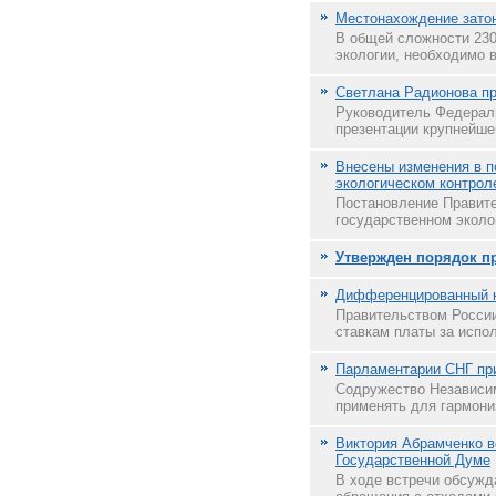
Местонахождение затон
В общей сложности 230
экологии, необходимо в
Светлана Радионова пр
Руководитель Федераль
презентации крупнейше
Внесены изменения в п
экологическом контроле
Постановление Правите
государственном эколог
Утвержден порядок п
Дифференцированный ко
Правительством России
ставкам платы за испол
Парламентарии СНГ пр
Содружество Независим
применять для гармони
Виктория Абрамченко в
Государственной Думе
В ходе встречи обсужд