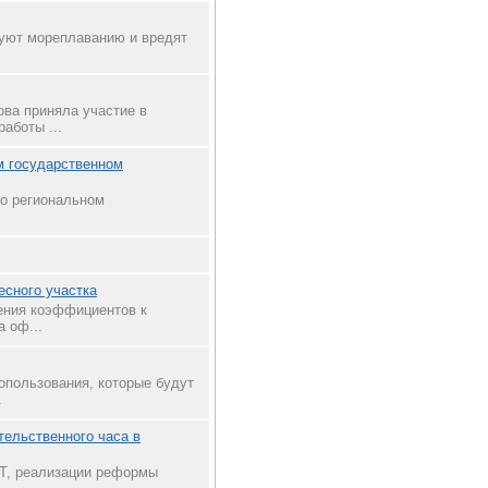
вуют мореплаванию и вредят
ва приняла участие в
аботы ...
м государственном
 о региональном
сного участка
ения коэффициентов к
 оф...
опользования, которые будут
.
тельственного часа в
ПТ, реализации реформы