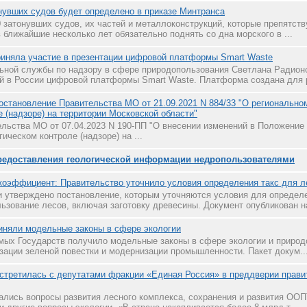
увших судов будет определено в приказе Минтранса
 затонувших судов, их частей и металлоконструкций, которые препятст
 ближайшие несколько лет обязательно поднять со дна морского в ...
иняла участие в презентации цифровой платформы Smart Waste
ной службы по надзору в сфере природопользования Светлана Радионо
й в России цифровой платформы Smart Waste. Платформа создана для р
остановление Правительства МО от 21.09.2021 N 884/33 "О регионально
 (надзоре) на территории Московской области"
льства МО от 07.04.2023 N 190-ПП "О внесении изменений в Положение
ическом контроле (надзоре) на ...
редоставления геологической информации недропользователями
эффициент: Правительство уточнило условия определения такс для ле
 утверждено постановление, которым уточняются условия для определ
ьзование лесов, включая заготовку древесины. Документ опубликован на
иняли модельные законы в сфере экологии
ых Государств получило модельные законы в сфере экологии и природ
зации зеленой повестки и модернизации промышленности. Пакет докум..
стретилась с депутатами фракции «Единая Россия» в преддверии прави
ались вопросы развития лесного комплекса, сохранения и развития ОО