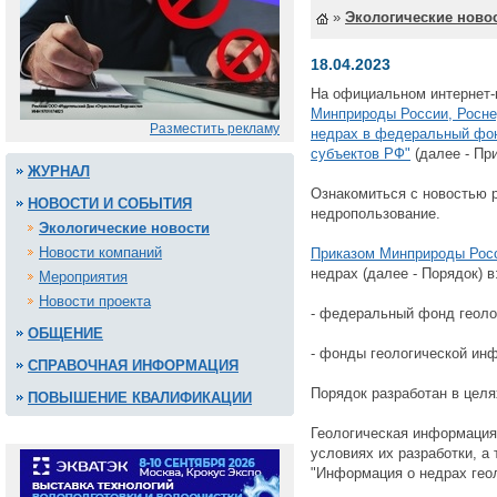
»
Экологические ново
18.04.2023
На официальном интернет-
Минприроды России, Роснед
Разместить рекламу
недрах в федеральный фон
субъектов РФ"
(далее - При
ЖУРНАЛ
Ознакомиться с новостью
НОВОСТИ И СОБЫТИЯ
недропользование.
Экологические новости
Новости компаний
Приказом Минприроды Росси
недрах (далее - Порядок) в
Мероприятия
Новости проекта
- федеральный фонд геоло
ОБЩЕНИЕ
- фонды геологической ин
СПРАВОЧНАЯ ИНФОРМАЦИЯ
Порядок разработан в целя
ПОВЫШЕНИЕ КВАЛИФИКАЦИИ
Геологическая информация 
условиях их разработки, а
"Информация о недрах геол