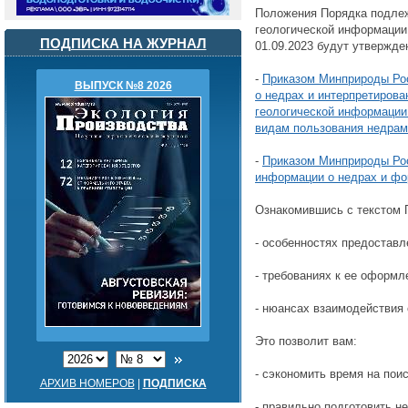
Положения Порядка подлеж
геологической информации
ПОДПИСКА НА ЖУРНАЛ
01.09.2023 будут утвержде
-
Приказом Минприроды Рос
ВЫПУСК №8 2026
о недрах и интерпретиров
геологической информации
видам пользования недрам
-
Приказом Минприроды Рос
информации о недрах и фо
Ознакомившись с текстом 
- особенностях предоставл
- требованиях к ее оформл
- нюансах взаимодействия 
Это позволит вам:
- сэкономить время на пои
АРХИВ НОМЕРОВ
|
ПОДПИСКА
- правильно подготовить 