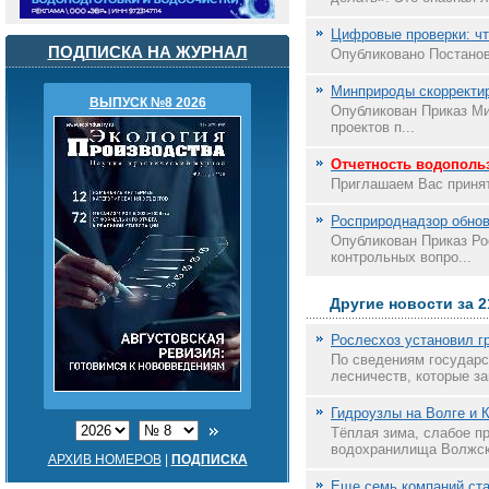
Цифровые проверки: чт
ПОДПИСКА НА ЖУРНАЛ
Опубликовано Постанов
Минприроды скорректир
ВЫПУСК №8 2026
Опубликован Приказ Ми
проектов п...
Отчетность водопольз
Приглашаем Вас принят
Росприроднадзор обнов
Опубликован Приказ Ро
контрольных вопро...
Другие новости за 2
Рослесхоз установил г
По сведениям государс
лесничеств, которые за
Гидроузлы на Волге и 
Тёплая зима, слабое п
водохранилища Волжско
АРХИВ НОМЕРОВ
|
ПОДПИСКА
Еще семь компаний ста