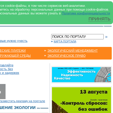
 ИНТЕРНЕТ
ся cookie-файлы, в том числе сервисов веб-аналитики.
аетесь на обработку персональных данных при помощи cookie-файлов.
рсональных данных вы можете узнать в
Политике конфиденциальности
ПРИНЯТЬ
орые нужно учесть
КАРТА ПОРТАЛА
ЕСКИЕ ПЛАТЕЖИ
ЭКОЛОГИЧЕСКИЙ МЕНЕДЖМЕНТ
КРУЖАЮЩЕЙ СРЕДЫ
ЭКОЛОГИЧЕСКОЕ ПРАВО
тавляйте
ость без
к и задержек
Разместить рекламу на портале
ЧШЕНИЕ ЭКОЛОГИИ