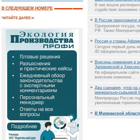
В нее вошли регоперат
В СЛЕДУЮЩЕМ НОМЕРЕ
содействия экономике з
ЧИТАЙТЕ ДАЛЕЕ
В России предложили з
Одноразовая посуда, пл
РФ. Также Минпромторг 
Россия и страны Африк
Сегодня первый день м
40 официальных делега
Внесены изменения в р
Запорожской и Херсонс
На официальном сайте 
внесении изменени...
Два сценария, упор на 
минерально-сырьевой б
Минприроды России под
увеличенным горизонто
В Мурманской области