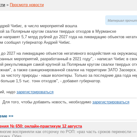
сти
»
Просмотр новости
Материал прочита
ндрей Чибис, в число мероприятий вошла
ной за Полярным кругом свалки твердых отходов в Мурманске
 направят 5,7 млрд рублей до 2027 года на ликвидацию объектов негат
м сообщил губернатор Андрей Чибис.
м до 2027 на ликвидацию объектов негативного воздействия на окружаю
анных мероприятий, разработанный в 2021 году", - написал Чибис в сво
лей рекультивация самой крупной за Полярным кругом свалки твердых о
ная", а также санкционированной свалки на территории ЗАТО Заозерск.
за чистоту природы - наши волонтеры. Только за последние два года н
больше 1,5 тыс. тонн отходов", - добавил губернатор.
ий, надо
зарегистрироваться
ля того, чтобы добавить новость, необходимо
зарегистрироваться
еме «»
ния № 650: онлайн-практикум 12 августа
ногие восприняли как отсрочку по РОП: «раз часть сроков перенесли —
огика. Обяз...