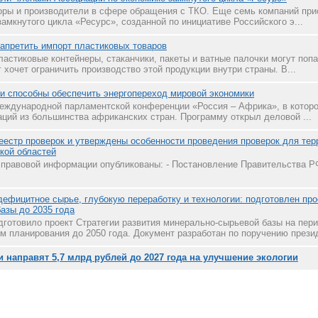
оры и производители в сфере обращения с ТКО. Еще семь компаний при
амкнутого цикла «Ресурс», созданной по инициативе Российского э...
апретить импорт пластиковых товаров
астиковые контейнеры, стаканчики, пакеты и ватные палочки могут попа
хочет ограничить производство этой продукции внутри страны. В...
и способны обеспечить энергопереход мировой экономики
еждународной парламентской конференции «Россия – Африка», в котор
ций из большинства африканских стран. Программу открыл деловой ...
еестр проверок и утверждены особенности проведения проверок для тер
кой областей
правовой информации опубликованы: - Постановление Правительства РФ 
дефицитное сырье, глубокую переработку и технологии: подготовлен про
азы до 2035 года
готовило проект Стратегии развития минерально-сырьевой базы на пери
м планирования до 2050 года. Документ разработан по поручению презид
 направят 5,7 млрд рублей до 2027 года на улучшение экологии