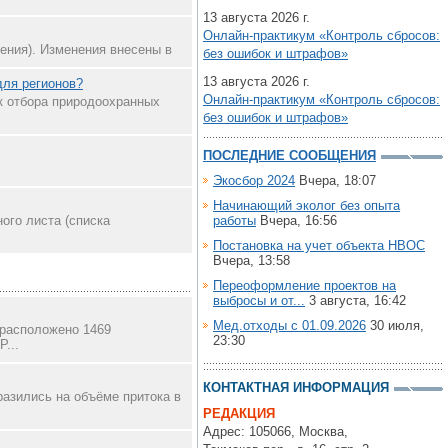
13 августа 2026 г.
Онлайн-практикум «Контроль сбросов:
нения). Изменения внесены в
без ошибок и штрафов»
13 августа 2026 г.
для регионов?
Онлайн-практикум «Контроль сбросов:
к отбора природоохранных
без ошибок и штрафов»
ПОСЛЕДНИЕ СООБЩЕНИЯ
Экосбор 2024
Вчера, 18:07
Начинающий эколог без опыта
ого листа (списка
работы
Вчера, 16:56
Постановка на учет объекта НВОС
Вчера, 13:58
Переоформление проектов на
выбросы и от...
3 августа, 16:42
Мед.отходы с 01.09.2026
30 июля,
 расположено 1469
23:30
...
КОНТАКТНАЯ ИНФОРМАЦИЯ
разились на объёме притока в
РЕДАКЦИЯ
Адрес: 105066, Москва,