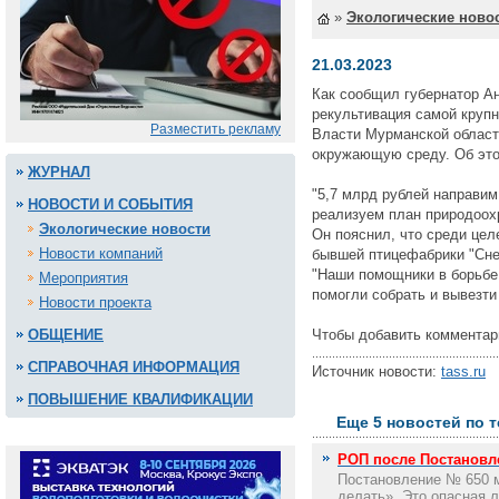
»
Экологические ново
21.03.2023
Как сообщил губернатор А
рекультивация самой круп
Разместить рекламу
Власти Мурманской области
окружающую среду. Об это
ЖУРНАЛ
"5,7 млрд рублей направи
НОВОСТИ И СОБЫТИЯ
реализуем план природоохр
Экологические новости
Он пояснил, что среди це
Новости компаний
бывшей птицефабрики "Снеж
"Наши помощники в борьбе 
Мероприятия
помогли собрать и вывезти 
Новости проекта
ОБЩЕНИЕ
Чтобы добавить комментар
СПРАВОЧНАЯ ИНФОРМАЦИЯ
Источник новости:
tass.ru
Д
ПОВЫШЕНИЕ КВАЛИФИКАЦИИ
Еще 5 новостей по т
РОП после Постановле
Постановление № 650 м
делать». Это опасная л