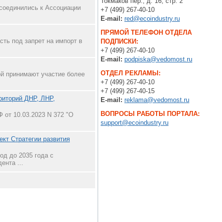
Токмаков пер., д. 16, стр. 2
соединились к Ассоциации
+7 (499) 267-40-10
E-mail:
red@ecoindustry.ru
ПРЯМОЙ ТЕЛЕФОН ОТДЕЛА
сть под запрет на импорт в
ПОДПИСКИ:
+7 (499) 267-40-10
E-mail:
podpiska@vedomost.ru
ОТДЕЛ РЕКЛАМЫ:
ой принимают участие более
+7 (499) 267-40-10
+7 (499) 267-40-15
риторий ДНР, ЛНР,
E-mail:
reklama@vedomost.ru
ВОПРОСЫ РАБОТЫ ПОРТАЛА:
от 10.03.2023 N 372 "О
support@ecoindustry.ru
ект Стратегии развития
од до 2035 года с
ента ...