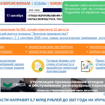
АЯ ВЕРСИЯ ЖУРНАЛА
|
ОТЗЫВЫ
|
ПОДПИСКА
|
РЕКЛАМА:
В ЖУРНАЛЕ
В
На нашем сайте используют
Используя сайт, вы соглаш
Подробнее об обработке пе
ановления № 650: онлайн-практикум 12 августа
ский выпуск журнала "Экология производства"!
йджест. С 1 сентября 2026 года: новые экологические требования, кот
АМИ
ЭКОЛОГИЧЕСКАЯ ЭКСПЕРТИЗА
ЭКОЛОГИЧ
ИТОРИНГ
ЭКОЛОГИЧЕСКИЕ ТЕХНОЛОГИИ
ОХРАНА О
азъяснение
Готовые формы для
Предс
ребований закона
сдачи отчетности и
отчетн
оступным языком
разработки проектной
ошибо
документации
СТИ НАПРАВЯТ 5,7 МЛРД РУБЛЕЙ ДО 2027 ГОДА НА УЛУ