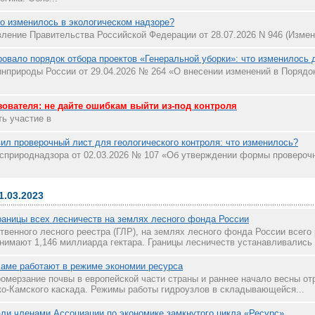
о изменилось в экологическом надзоре?
ление Правительства Российской Федерации от 28.07.2026 N 946 (Изме
овало порядок отбора проектов «Генеральной уборки»: что изменилось 
нприроды России от 29.04.2026 № 264 «О внесении изменений в Порядо
ователя: не дайте ошибкам выйти из-под контроля
ь участие в
ил проверочный лист для геологического контроля: что изменилось?
сприроднадзора от 02.03.2026 № 107 «Об утверждении формы проверочн
1.03.2023
раницы всех лесничеств на землях лесного фонда России
твенного лесного реестра (ГЛР), на землях лесного фонда России всего
нимают 1,146 миллиарда гектара. Границы лесничеств устанавливались Р
Каме работают в режиме экономии ресурса
ромерзание почвы в европейской части страны и раннее начало весны от
-Камского каскада. Режимы работы гидроузлов в складывающейся...
ли членами Ассоциации по экономике замкнутого цикла «Ресурс»