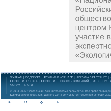
«Национа
Российск
общество
центром 
участие в
экспертн
«Экологич
ЖУРНАЛ
|
ПОДПИСКА
|
РЕКЛАМА В ЖУРНАЛЕ
|
РЕКЛАМА В ИНТЕРНЕТ
|
НОВОСТИ ПРОЕКТА
|
НОВОСТИ
|
НОВОСТИ КОМПАНИЙ
|
МЕРОПРИЯТ
ФОРУМ
|
БЛОГИ
© 2004-2026
Издательский дом «Отраслевые ведомости»
. Все права защище
Копирование информации данного сайта допускается только при условии указ