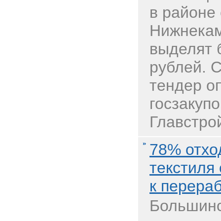
в районе
Нижнекам
выделят 
рублей. 
тендер о
госзакупо
Главстрой
78% отхо
текстиля
к перера
Большинс