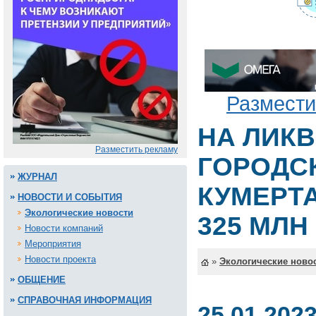
Размести
НА ЛИК
Разместить рекламу
ГОРОДС
ЖУРНАЛ
КУМЕРТ
НОВОСТИ И СОБЫТИЯ
Экологические новости
325 МЛН
Новости компаний
Мероприятия
Новости проекта
»
Экологические ново
ОБЩЕНИЕ
СПРАВОЧНАЯ ИНФОРМАЦИЯ
25.01.202