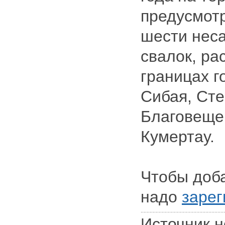
предусмот
шести нес
свалок, ра
границах г
Сибая, Сте
Благовеще
Кумертау.
Чтобы доб
надо
зарег
Источник н