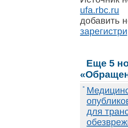
ufa.rbc.ru
Д
добавить н
зарегистри
Еще 5 н
«Обращен
Медицинс
опублико
для тран
обезвреж