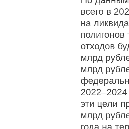
По данным
всего в 20
на ликвид
полигонов
отходов бу
млрд рубле
млрд рубл
федеральн
2022–2024
эти цели п
млрд рубле
года на те