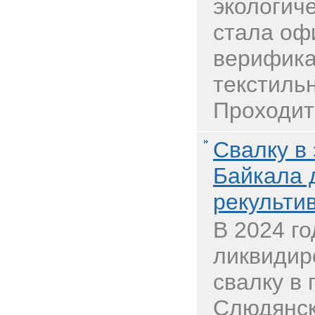
экологиче
стала о
верифика
текстиль
Проходить
Свалку в 
Байкала 
рекультив
В 2024 г
ликвидир
свалку в 
Слюдянск