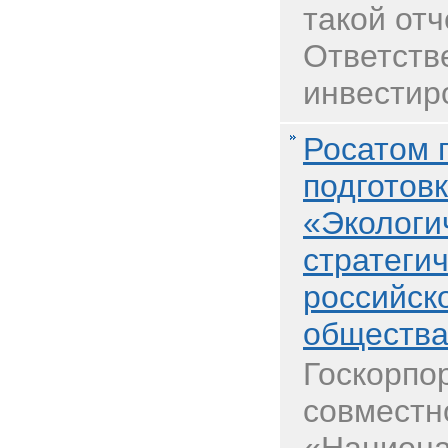
такой от
Ответств
инвестир
Росатом 
подготов
«Экологи
стратеги
российск
обществ
Госкорпо
совместн