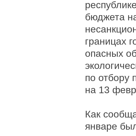
республик
бюджета н
несанкцио
границах г
опасных об
экологичес
по отбору 
на 13 февр
Как сообща
январе бы