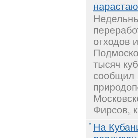
нараста
Недельн
перерабо
отходов и
Подмоско
тысяч ку
сообщил 
природоп
Московск
Фирсов, к
На Кубан