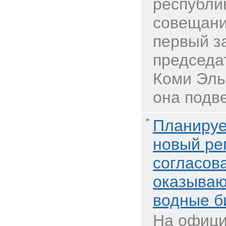
республи
совещани
первый з
председа
Коми Эль
она подве
Планируе
новый ре
согласов
оказываю
водные б
На офици