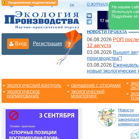
Уведомление подписчикам!
О ЖУРНАЛЕ
|
ЭЛЕКТРОНН
На нашем сайт
Используя сай
Подробнее об
НОВОСТИ ПРОЕКТА
06.08.2026
РОП после
Вход
Регистрация
12 августа
03.08.2026
Вышел авгу
производства"!
03.08.2026
Еженедельн
новые экологические 
ЭКО
ЭКОЛОГИЧЕСКИЙ КОНТРОЛЬ
ОБРАЩЕНИЕ С ОТХОДАМИ
ЭКС
ЭКОЛОГИЧЕСКОЕ
ЭКОЛОГИЧЕСКИЙ
ЭКО
НОРМИРОВАНИЕ
МОНИТОРИНГ
ТЕХ
Новости
природоох
законодате
комментар