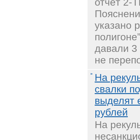
отчёт 2-Т
Пояснени
указано 
полигоне”
давали 3 
не перепо
На рекул
свалки п
выделят 
рублей
На рекул
несанкци