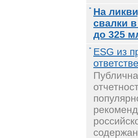
На ликв
свалки в
до 325 м
ESG из п
ответств
Публична
отчетнос
популярн
рекоменд
российск
содержан