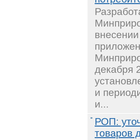
Разработ
Минприро
внесении
приложен
Минприро
декабря 
установл
и период
и...
РОП: уто
товаров 