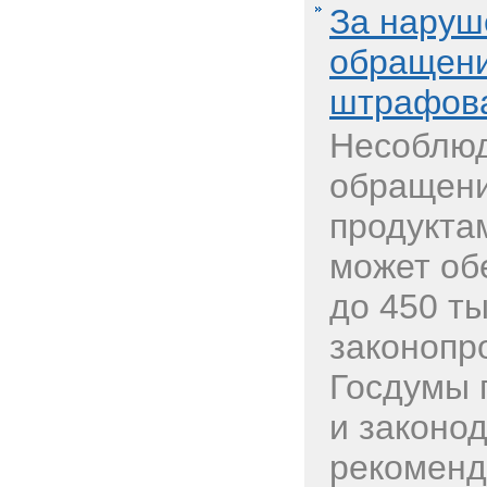
За наруш
обращени
штрафова
Несоблюд
обращени
продукта
может об
до 450 ты
законопр
Госдумы 
и законо
рекоменд