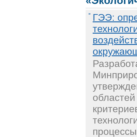
«Экологи
ГЭЭ: опр
технолог
воздейст
окружающ
Разработ
Минприро
утвержде
областей
критерие
технолог
процессы