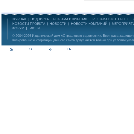
ЖУРНАЛ
|
ПОДПИСКА
|
РЕКЛАМА В ЖУРНАЛЕ
|
РЕКЛАМА В ИНТЕРНЕТ
|
НОВОСТИ ПРОЕКТА
|
НОВОСТИ
|
НОВОСТИ КОМПАНИЙ
|
МЕРОПРИЯТ
ФОРУМ
|
БЛОГИ
© 2004-2026
Издательский дом «Отраслевые ведомости»
. Все права защище
Копирование информации данного сайта допускается только при условии указ