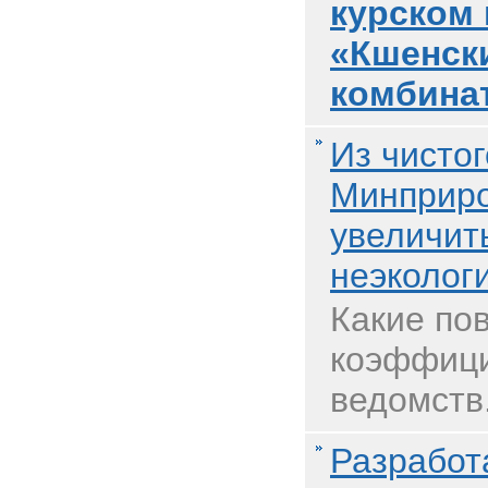
курском
«Кшенск
комбина
Из чистог
Минприро
увеличит
неэколог
Какие п
коэффици
ведомств.
Разработ