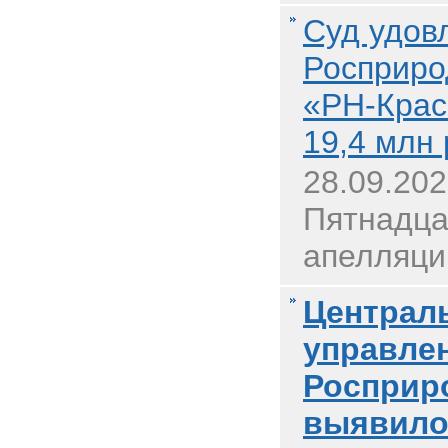
Суд удов
Росприро
«РН-Крас
19,4 млн
28.09.20
Пятнадца
апелляци.
Централ
управле
Росприр
выявило