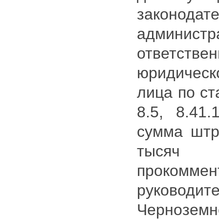
законо
администр
ответств
юридичес
лица по ста
8.5, 8.4
сумма штр
тысяч
прокоммен
руководи
Черноземн