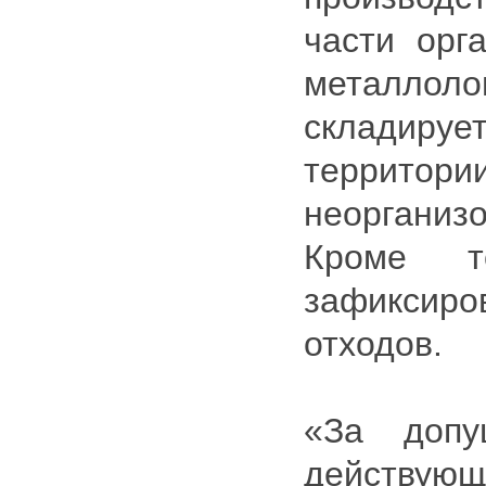
части орг
металл
складиру
террито
неорганиз
Кроме т
зафиксиро
отходов.
«За допу
действующ