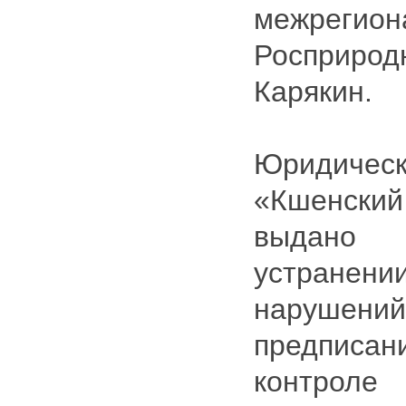
межрегион
Росприро
Карякин.
Юридич
«Кшенски
выдано 
устране
нарушен
предписа
контро