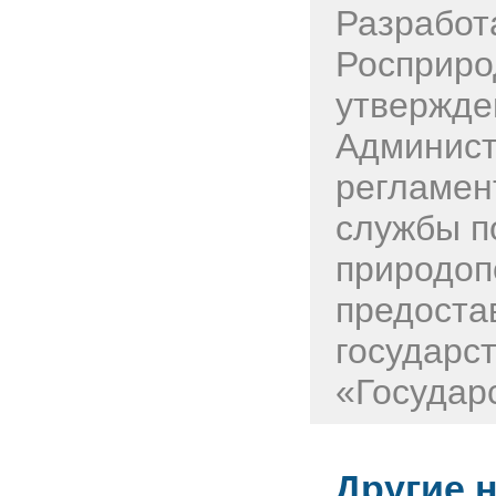
Разработ
Росприро
утвержде
Админист
регламен
службы п
природоп
предоста
государс
«Государс
Другие 