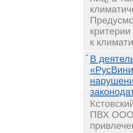
климатич
Предусмо
критерии
к климати
В деятел
«РусВини
нарушени
законода
Кстовски
ПВХ ООО
привлечен