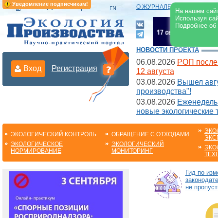
Уведомление подписчикам!
О ЖУРНАЛЕ
|
ЭЛЕКТРОНН
На нашем сайт
Используя сай
Подробнее об
НОВОСТИ ПРОЕКТА
06.08.2026
РОП после
Вход
Регистрация
12 августа
03.08.2026
Вышел авгу
производства"!
03.08.2026
Еженедельн
новые экологические 
ЭКО
ЭКОЛОГИЧЕСКИЙ КОНТРОЛЬ
ОБРАЩЕНИЕ С ОТХОДАМИ
ЭКС
ЭКОЛОГИЧЕСКОЕ
ЭКОЛОГИЧЕСКИЙ
ЭКО
НОРМИРОВАНИЕ
МОНИТОРИНГ
ТЕХ
Гид по из
законодате
не пропуст