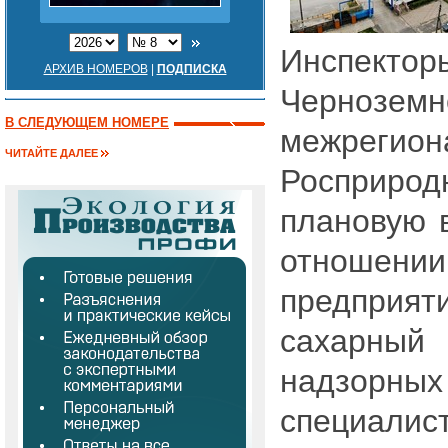
Инспект
АРХИВ НОМЕРОВ
|
ПОДПИСКА
Черноземн
В СЛЕДУЮЩЕМ НОМЕРЕ
межрегион
ЧИТАЙТЕ ДАЛЕЕ
Росприро
плановую 
отноше
предприя
сахарный
надзорн
специал