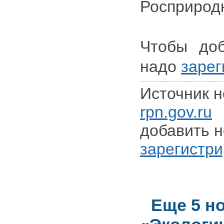
Росприрод
Чтобы доб
надо
зарег
Источник н
rpn.gov.ru
Д
добавить н
зарегистри
Еще 5 н