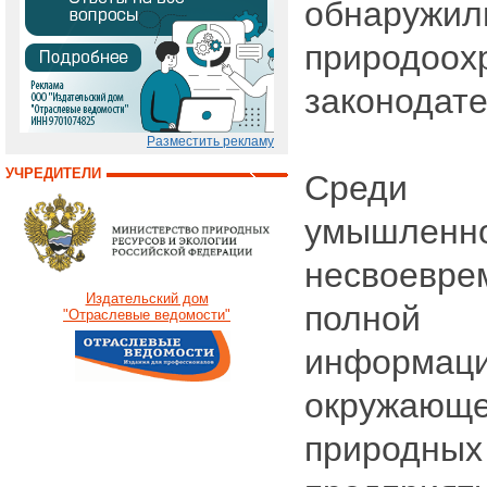
обнаруж
природоох
законодате
Разместить рекламу
УЧРЕДИТЕЛИ
Среди 
умышленн
несвоевр
Издательский дом
полной
"Отраслевые ведомости"
информа
окружа
природн