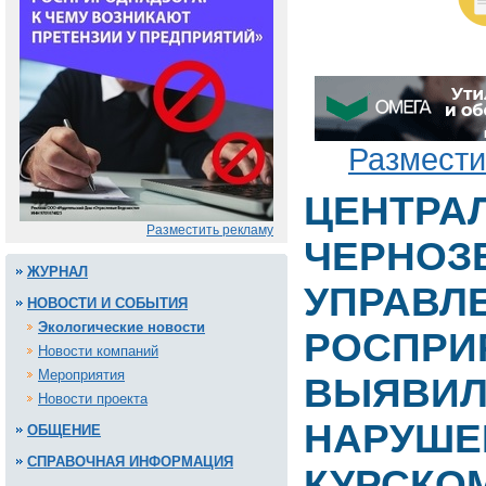
Размести
ЦЕНТРА
Разместить рекламу
ЧЕРНОЗ
ЖУРНАЛ
УПРАВЛ
НОВОСТИ И СОБЫТИЯ
Экологические новости
РОСПРИ
Новости компаний
Мероприятия
ВЫЯВИЛ
Новости проекта
НАРУШЕ
ОБЩЕНИЕ
СПРАВОЧНАЯ ИНФОРМАЦИЯ
КУРСКО