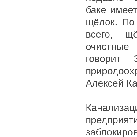
баке имее
щёлок. По 
всего, 
очистны
говорит З
природоо
Алексей К
Канализ
предпр
заблоки