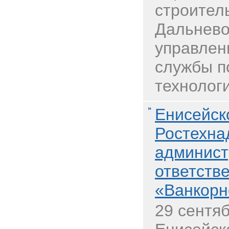
строител
Дальнево
управлен
службы п
технологи
Енисейск
Ростехна
админист
ответств
«Ванкор
29 сентяб