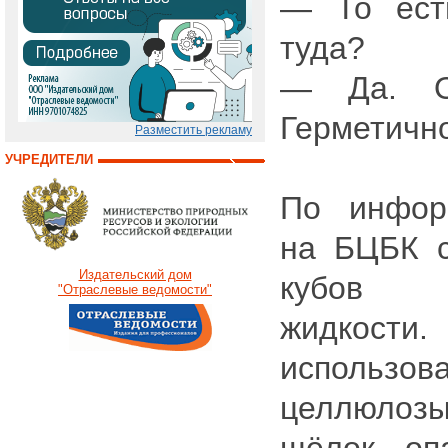
— То ест
туда?
— Да. О
Герметичн
Разместить рекламу
УЧРЕДИТЕЛИ
По инфор
на БЦБК с
Издательский дом
кубов щ
"Отраслевые ведомости"
жидкости.
использова
целлюлоз