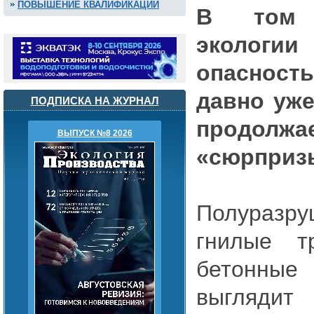
ПОВЫШЕНИЕ КВАЛИФИКАЦИИ
В том 
экологи
опасност
давно уже
ПОДПИСКА НА ЖУРНАЛ
продолж
ВЫПУСК №8 2026
«сюрприз
Полуразр
гнилые т
бетонные
выглядит