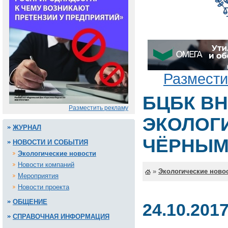
Размести
БЦБК В
Разместить рекламу
ЭКОЛОГИ
ЖУРНАЛ
ЧЁРНЫМ
НОВОСТИ И СОБЫТИЯ
Экологические новости
Новости компаний
»
Экологические ново
Мероприятия
Новости проекта
ОБЩЕНИЕ
24.10.201
СПРАВОЧНАЯ ИНФОРМАЦИЯ