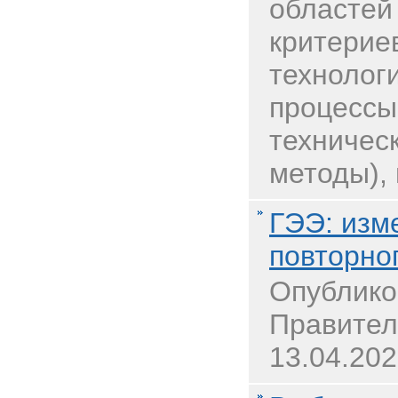
областей
критерие
технолог
процессы
техничес
методы), 
ГЭЭ: изм
повторно
Опублико
Правител
13.04.202