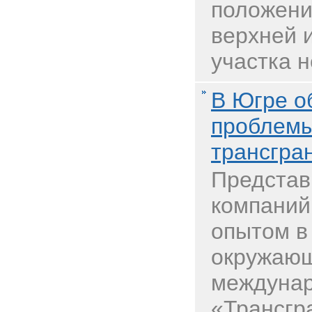
положени
верхней 
участка н
В Югре о
проблемы
трансгра
Представ
компаний
опытом в
окружающ
междунар
«Трансгр