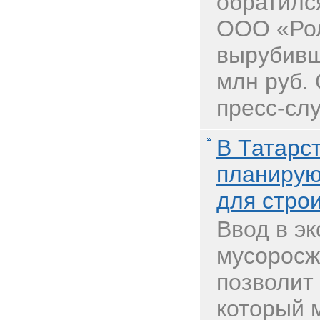
обратился
ООО «Рол
вырубивш
млн руб.
пресс-слу
В Татарс
планирую
для стро
Ввод в э
мусоросж
позволит
который 