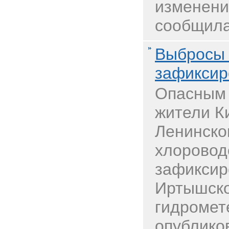
изменени
сообщила
Выбросы 
зафиксир
Опасным
жители К
Ленинско
хлоровод
зафиксир
Иртышско
гидромет
опубликов