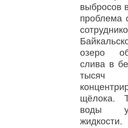
выбросов в
проблема 
сотруд
Байкальск
озеро об
слива в бе
тыс
концентр
щёлока. 
воды у
жидкости