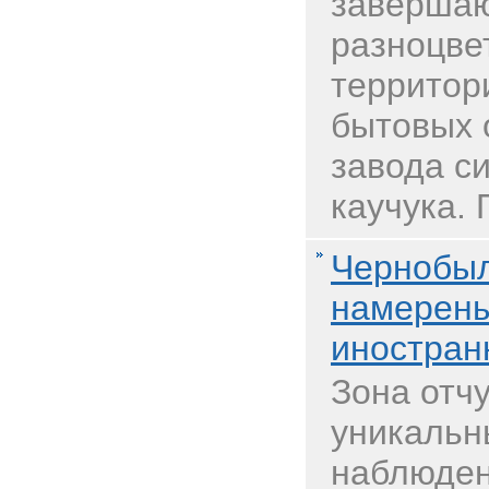
завершаю
разноцве
территор
бытовых 
завода с
каучука. 
Чернобыл
намерены
иностран
Зона отч
уникальн
наблюден