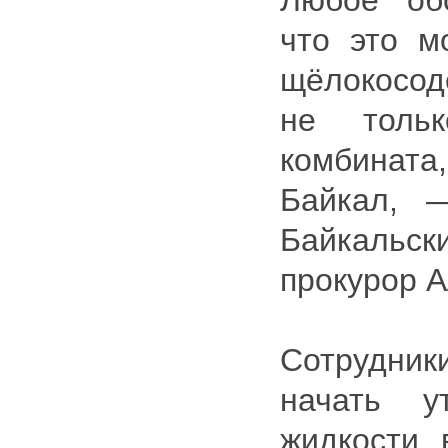
Любое об
что это м
щёлокосо
не толь
комбина
Байкал, 
Байкальск
прокурор А
Сотрудник
начать у
жидкости