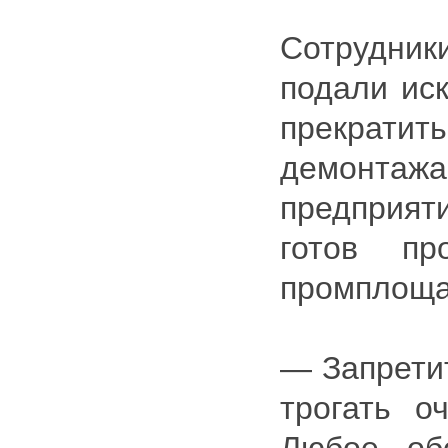
Сотрудн
подали иск
прекрат
демонта
предприяти
готов пр
промплоща
— Запрети
трогать о