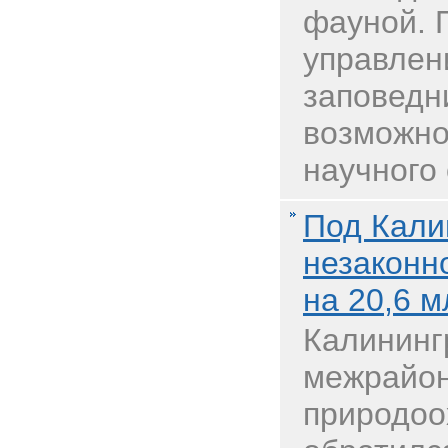
фауной. 
управлен
заповедн
возможно
научного 
Под Кали
незаконн
на 20,6 
Калининг
межрайо
природоо