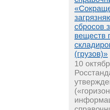
«Сокраще
загрязня
сбросов 
веществ 
складиро
(грузов)»
10 октябр
Росстанд
утвержде
(«горизо
информац
справочн