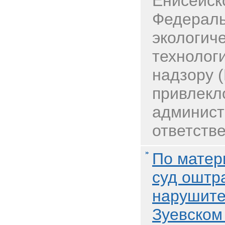
Енисейск
Федераль
экологиче
технолог
надзору 
привлекл
админист
ответстве
По матер
суд оштр
нарушите
Зуевском