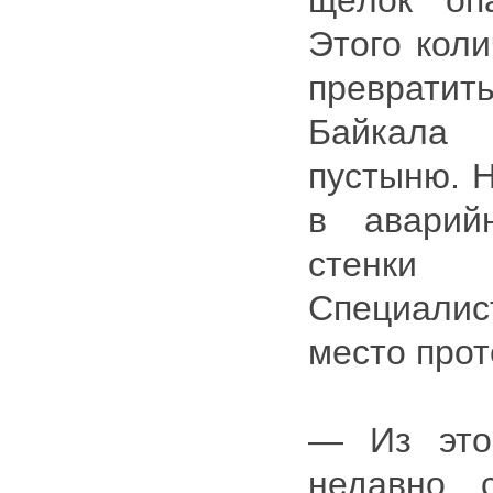
щёлок оп
Этого коли
преврати
Байкала
пустыню. 
в аварий
стенки 
Специал
место прот
— Из это
недавно 