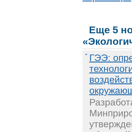
Еще 5 н
«Экологи
ГЭЭ: опр
технолог
воздейст
окружающ
Разработ
Минприро
утвержде