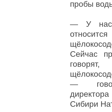
пробы вод
— У нас 
относит
щёлокосо
Сейчас п
говорят,
щёлокосо
— говор
директор
Сибири На