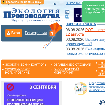
Уведомление подписчикам!
О ЖУРНАЛЕ
|
ЭЛЕКТРОНН
На нашем сайт
Используя сай
Подробнее об
НОВОСТИ ПРОЕКТА
06.08.2026
РОП после
Вход
Регистрация
12 августа
03.08.2026
Вышел авгу
производства"!
03.08.2026
Еженедельн
новые экологические 
ЭКО
ЭКОЛОГИЧЕСКИЙ КОНТРОЛЬ
ОБРАЩЕНИЕ С ОТХОДАМИ
ЭКС
ЭКОЛОГИЧЕСКОЕ
ЭКОЛОГИЧЕСКИЙ
ЭКО
НОРМИРОВАНИЕ
МОНИТОРИНГ
ТЕХ
Представл
отчетность
ошибок и 