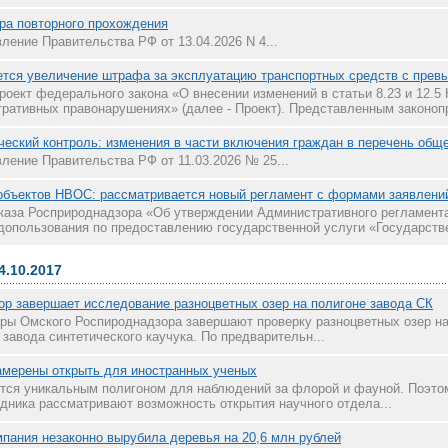
ра повторного прохождения
ление Правительства РФ от 13.04.2026 N 4...
тся увеличение штрафа за эксплуатацию транспортных средств с прев
роект федерального закона «О внесении изменений в статьи 8.23 и 12.5
ративных правонарушениях» (далее - Проект). Представленным законопр
еский контроль: изменения в части включения граждан в перечень общ
ление Правительства РФ от 11.03.2026 № 25...
объектов НВОС: рассматривается новый регламент с формами заявлени
каза Росприроднадзора «Об утверждении Административного регламент
допользования по предоставлению государственной услуги «Государстве
4.10.2017
р завершает исследование разноцветных озер на полигоне завода СК
ры Омского Роспироднадзора завершают проверку разноцветных озер на
завода синтетического каучука. По предварительн...
амерены открыть для иностранных ученых
тся уникальным полигоном для наблюдений за флорой и фауной. Поэто
дника рассматривают возможность открытия научного отдела...
пания незаконно вырубила деревья на 20,6 млн рублей