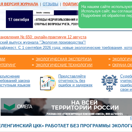
АЯ ВЕРСИЯ ЖУРНАЛА
|
ОТЗЫВЫ
|
ПОДПИСКА
|
РЕКЛАМА:
В ЖУРНАЛЕ
В
На нашем сайте используют
Используя сайт, вы соглаш
Подробнее об обработке пе
ановления № 650: онлайн-практикум 12 августа
ский выпуск журнала "Экология производства"!
йджест. С 1 сентября 2026 года: новые экологические требования, кот
АМИ
ЭКОЛОГИЧЕСКАЯ ЭКСПЕРТИЗА
ЭКОЛОГИЧ
ИТОРИНГ
ЭКОЛОГИЧЕСКИЕ ТЕХНОЛОГИИ
ОХРАНА О
азъяснение
Представляйте
Судебн
ребований закона
отчетность без
учите
оступным языком
ошибок и задержек
ошибк
свои и
СЕЛЕНГИНСКИЙ ЦКК» РАБОТАЕТ БЕЗ ПРОГРАММЫ ЭКОЛО