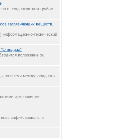
е
ено в неоднократном грубом
сов загрязняющих веществ,
») информационно-технический
 “О недрах"
 Вводится положение об
ды во время международного
ческими изменениями,
 новь зафиксированы в