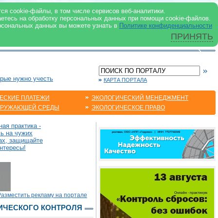
 ИНТЕРНЕТ
ся cookie-файлы, в том числе сервисов веб-аналитики.
аетесь на обработку персональных данных при помощи cookie-файлов.
рсональных данных вы можете узнать в
Политике конфиденциальности
ПРИНЯТЬ
орые нужно учесть
КАРТА ПОРТАЛА
ЕСКИЕ ПЛАТЕЖИ
ЭКОЛОГИЧЕСКИЙ МЕНЕДЖМЕНТ
КРУЖАЮЩЕЙ СРЕДЫ
ЭКОЛОГИЧЕСКОЕ ПРАВО
ая практика -
сь на чужих
ах, защищайте
нтересы!
Разместить рекламу на портале
ГИЧЕСКОГО КОНТРОЛЯ