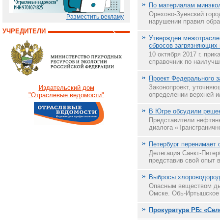
По материалам минэкол
Орехово-Зуевский горо
Разместить рекламу
нарушении правил обра
УЧРЕДИТЕЛИ
Утвержден межотрасле
сбросов загрязняющих 
10 октября 2017 г. пр
справочник по наилучш
Проект Федерального з
Законопроект, уточняю
Издательский дом
определении верхней и/
"Отраслевые ведомости"
В Югре обсудили решен
Представители нефтян
диалога «Трансгранично
Петербург перенимает 
Делегация Санкт-Петер
представив свой опыт 
Выбросы хлороводород
Опасным веществом ды
Омске. Обь-Иртышское 
Прокуратура РБ: «Сел