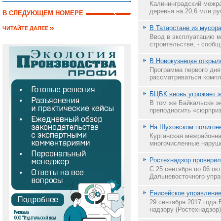
Калининградский межра
деревья на 20,6 млн ру
В СЛЕДУЮЩЕМ НОМЕРЕ
В Татарстане из мусор
ЧИТАЙТЕ ДАЛЕЕ
Ввод в эксплуатацию м
строительстве, - сообщ
В Новокузнецке откры
Программа первого дня 
рассматриваться компле
БЦБК вновь угрожает э
В том же Байкальске э
преподносить «сюрприз
На Шуховском полигоне
Курганская межрайонна
многочисленные наруше
Ростехнадзор провери
С 25 сентября по 06 ок
Дальневосточного упра
Енисейское управление
29 сентября 2017 года
надзору (Ростехнадзор)