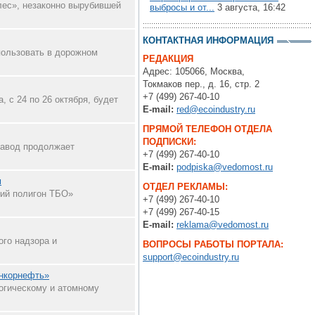
лес», незаконно вырубившей
выбросы и от...
3 августа, 16:42
КОНТАКТНАЯ ИНФОРМАЦИЯ
пользовать в дорожном
РЕДАКЦИЯ
Адрес: 105066, Москва,
Токмаков пер., д. 16, стр. 2
+7 (499) 267-40-10
 с 24 по 26 октября, будет
E-mail:
red@ecoindustry.ru
ПРЯМОЙ ТЕЛЕФОН ОТДЕЛА
ПОДПИСКИ:
завод продолжает
+7 (499) 267-40-10
E-mail:
podpiska@vedomost.ru
м
ОТДЕЛ РЕКЛАМЫ:
кий полигон ТБО»
+7 (499) 267-40-10
+7 (499) 267-40-15
E-mail:
reklama@vedomost.ru
ого надзора и
ВОПРОСЫ РАБОТЫ ПОРТАЛА:
support@ecoindustry.ru
анкорнефть»
огическому и атомному