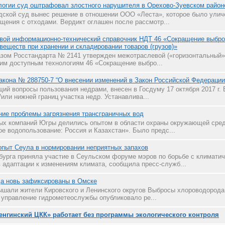
огии суд оштрафовал злостного нарушителя в Орехово-Зуевском район
дской суд вынес решение в отношении ООО «Леста», которое было улич
щения с отходами. Вердикт оглашен после рассмотр...
вой информационно-технический справочник НДТ 46 «Сокращение выбро
веществ при хранении и складировании товаров (грузов)»
иказом Росстандарта № 2141 утвержден межотраслевой («горизонтальный
им доступным технологиям 46 «Сокращение выбро...
акона № 288750-7 “О внесении изменений в Закон Российской Федерации
щий вопросы пользования недрами, внесен в Госдуму 17 октября 2017 г.
или нижней границ участка недр. Устанавлива...
ие проблемы загрязнения трансграничных вод
ых компаний Югры делились опытом в области охраны окружающей сре
е водопользование: Россия и Казахстан». Было предс...
опыт Сеула в нормировании неприятных запахов
бурга приняла участие в Сеульском форуме мэров по борьбе с климати
в адаптации к изменениям климата, сообщила пресс-служб...
а новь зафиксированы в Омске
шали жители Кировского и Ленинского округов Выбросы хлороводорода
управление гидрометеослужбы опубликовало ре...
енгинский ЦКК» работает без программы экологического контроля