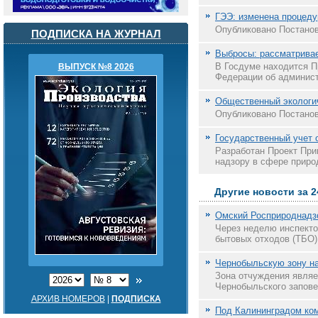
ГЭЭ: изменена процеду
Опубликовано Постанов
ПОДПИСКА НА ЖУРНАЛ
Выбросы: рассматривае
В Госдуме находится П
ВЫПУСК №8 2026
Федерации об админист
Общественный экологич
Опубликовано Постанов
Государственный учет 
Разработан Проект При
надзору в сфере приро
Другие новости за 2
Омский Росприроднадзо
Через неделю инспекто
бытовых отходов (ТБО) 
Чернобыльскую зону н
Зона отчуждения являе
Чернобыльского запове
АРХИВ НОМЕРОВ
|
ПОДПИСКА
Под Калининградом ком