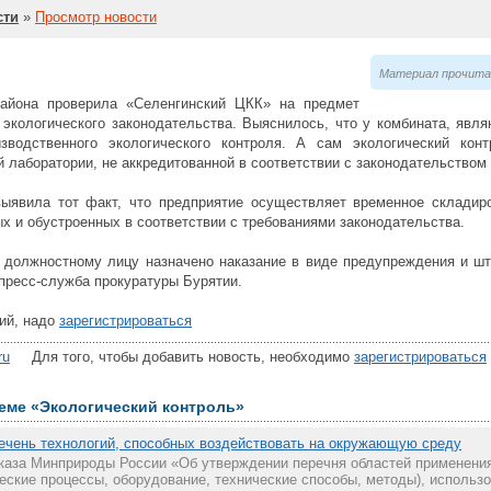
сти
»
Просмотр новости
Материал прочитан
района проверила «Селенгинский ЦКК» на предмет
экологического законодательства. Выяснилось, что у комбината, явля
водственного экологического контроля. А сам экологический кон
 лаборатории, не аккредитованной в соответствии с законодательством
выявила тот факт, что предприятие осуществляет временное складиро
х и обустроенных в соответствии с требованиями законодательства.
должностному лицу назначено наказание в виде предупреждения и шт
пресс-служба прокуратуры Бурятии.
ий, надо
зарегистрироваться
ru
Для того, чтобы добавить новость, необходимо
зарегистрироваться
теме «Экологический контроль»
ечень технологий, способных воздействовать на окружающую среду
каза Минприроды России «Об утверждении перечня областей применения
еские процессы, оборудование, технические способы, методы), использо.