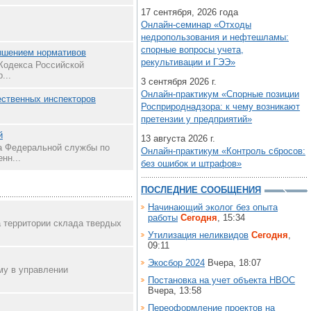
17 сентября, 2026 года
Онлайн-семинар «Отходы
недропользования и нефтешламы:
спорные вопросы учета,
ышением нормативов
рекультивации и ГЭЭ»
 Кодекса Российской
...
3 сентября 2026 г.
Онлайн-практикум «Спорные позиции
ественных инспекторов
Росприроднадзора: к чему возникают
претензии у предприятий»
й
13 августа 2026 г.
а Федеральной службы по
Онлайн-практикум «Контроль сбросов:
нн...
без ошибок и штрафов»
ПОСЛЕДНИЕ СООБЩЕНИЯ
Начинающий эколог без опыта
работы
Сегодня
, 15:34
 территории склада твердых
Утилизация неликвидов
Сегодня
,
09:11
Экосбор 2024
Вчера, 18:07
му в управлении
Постановка на учет объекта НВОС
Вчера, 13:58
Переоформление проектов на