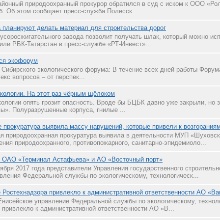
йонный природоохранный прокурор обратился в суд с иском к ООО «Ро
б. Об этом сообщает пресс-служба Полесск...
а планируют делать материал для строительства дорог
усоросжигательного завода позволит получать шлак, который можно ис
или РБК-Татарстан в пресс-службе «РТ-Инвест»...
лся экофорум
Сибирского экологического форума: В течение всех дней работы Форума,
кс вопросов – от перспек...
кологии. На этот раз чёрным щёлоком
кологии опять грозит опасность. Вроде бы БЦБК давно уже закрыли, но 
ы». Полуразрушенные корпуса, гнилые ...
 прокуратура выявила массу нарушений, которые привели к возгорания
я природоохранная прокуратура выявила в деятельности МУП «Шуховс
ния природоохранного, противопожарного, санитарно-эпидемиоло...
л ОАО «Терминал Астафьева» и АО «Восточный порт»
тября 2017 года представители Управления государственного строительн
вления Федеральной службы по экологическому, технологическ...
 Ростехнадзора привлекло к административной ответственности АО «В
 Енисейское управление Федеральной службы по экологическому, технол
 привлекло к административной ответственности АО «В...