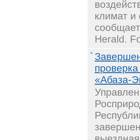
воздейст
климат и
сообщает
Herald. Fo
Завершен
проверка
«Абаза-Э
Управле
Росприро
Республи
завершен
выездная