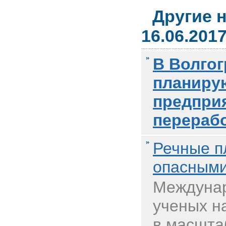
Другие 
16.06.201
В Волгог
планиру
предпри
перерабо
Речные п
опасным
Междунар
ученых н
в масшта