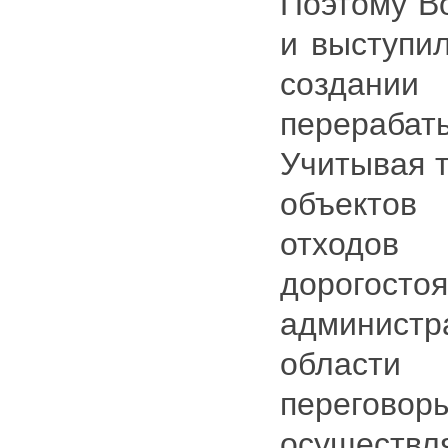
Поэтому Во
и выступи
создан
перерабат
Учитывая т
объекто
отход
дорогосто
администр
области
перегово
осущест