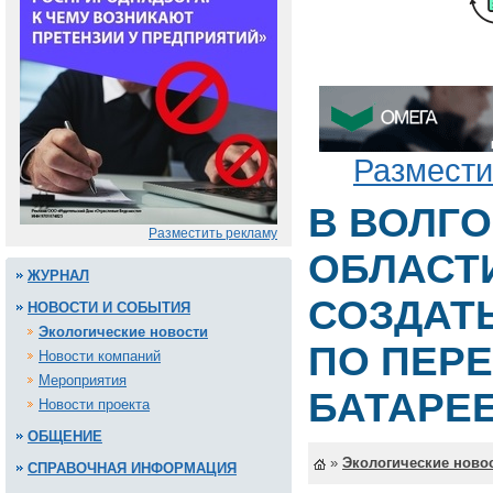
Размести
В ВОЛГ
Разместить рекламу
ОБЛАСТ
ЖУРНАЛ
СОЗДАТ
НОВОСТИ И СОБЫТИЯ
Экологические новости
ПО ПЕР
Новости компаний
Мероприятия
БАТАРЕ
Новости проекта
ОБЩЕНИЕ
»
Экологические ново
СПРАВОЧНАЯ ИНФОРМАЦИЯ