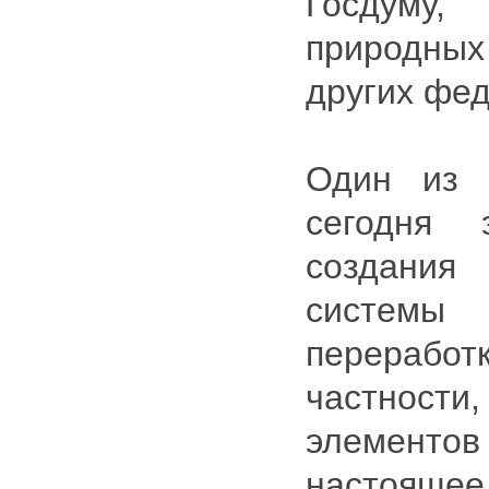
Госдуму
природны
других фе
Один из 
сегодня 
создания
системы
перераб
частност
элемен
настоящее