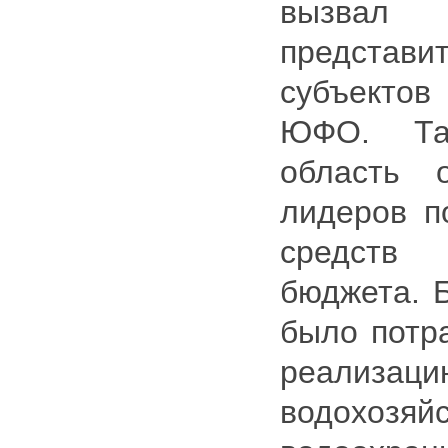
вызва
предста
субъектов 
ЮФО. Так
область 
лидеров п
средст
бюджета. 
было потра
реализаци
водохо