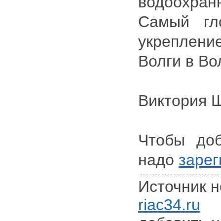
водоохра
Самый гл
укреплен
Волги в Во
Виктория 
Чтобы доб
надо
зарег
Источник н
riac34.ru
Дл