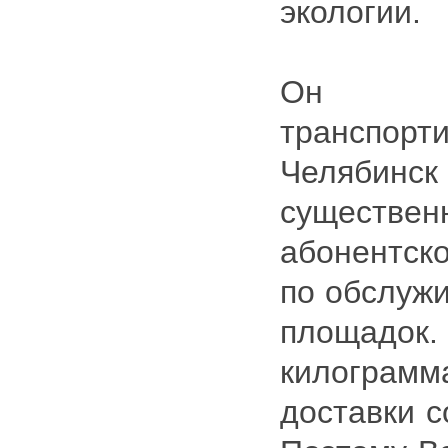
экологии.
Он от
транспор
Челябинс
существе
абонентск
по обслуж
площадо
килограмма
доставки с