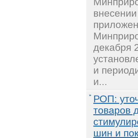
Минприро
внесении
приложен
Минприро
декабря 
установл
и период
и...
РОП: уто
товаров 
стимулир
шин и по