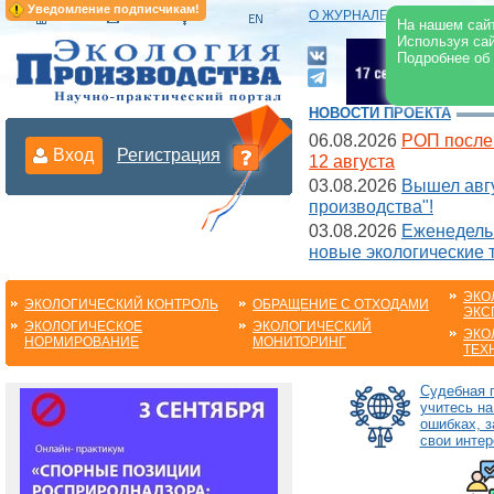
Уведомление подписчикам!
О ЖУРНАЛЕ
|
ЭЛЕКТРОНН
На нашем сайт
Используя сай
Подробнее об
НОВОСТИ ПРОЕКТА
06.08.2026
РОП после
Вход
Регистрация
12 августа
03.08.2026
Вышел авгу
производства"!
03.08.2026
Еженедельн
новые экологические 
ЭКО
ЭКОЛОГИЧЕСКИЙ КОНТРОЛЬ
ОБРАЩЕНИЕ С ОТХОДАМИ
ЭКС
ЭКОЛОГИЧЕСКОЕ
ЭКОЛОГИЧЕСКИЙ
ЭКО
НОРМИРОВАНИЕ
МОНИТОРИНГ
ТЕХ
Судебная п
учитесь на
ошибках, 
свои интер