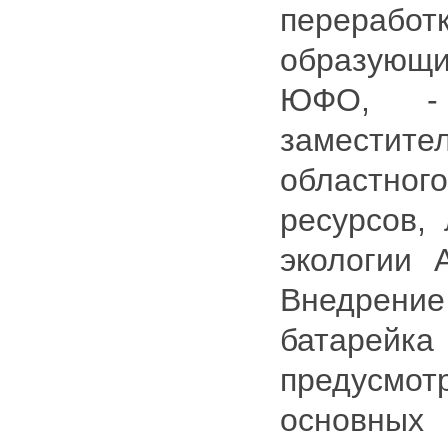
перераб
образующ
ЮФО, -
заместит
областного
ресурсов, 
экологии 
Внедрен
батарей
предусм
основных