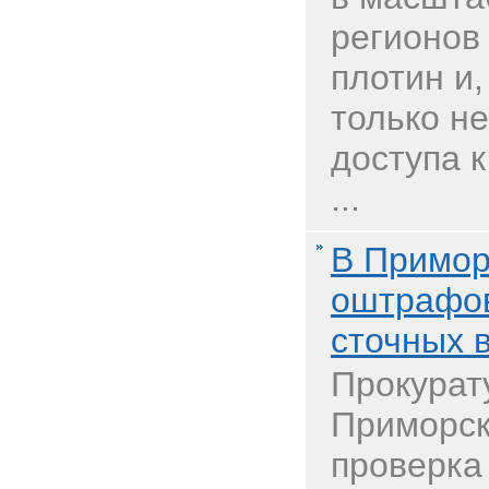
регионов
плотин и,
только н
доступа 
...
В Примо
оштрафов
сточных в
Прокурат
Приморск
проверка