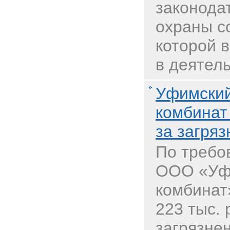
законода
охраны с
которой 
в деятел
Уфимски
комбинат 
за загряз
По требо
ООО «Уф
комбинат
223 тыс. 
загрязне