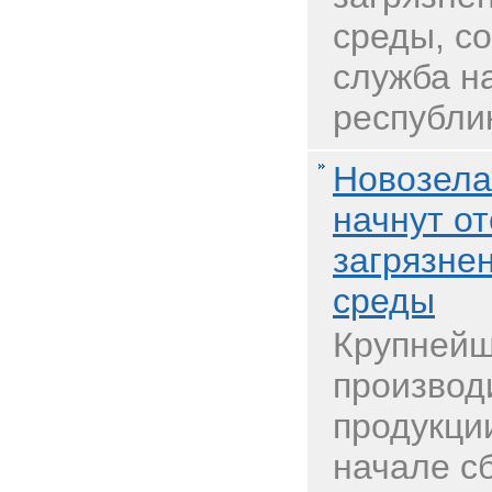
среды, с
служба н
республи
Новозел
начнут о
загрязне
среды
Крупнейш
производ
продукции
начале с