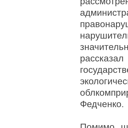
рассмо
администр
правонар
наруш
значите
рассказа
государств
экологи
облком
Федченко.
Помимо ш