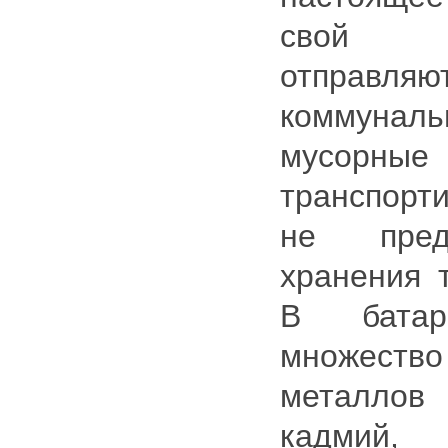
свой с
отправляют
коммунал
мусорные 
транспорти
не пред
хранения т
В батар
множес
металлов
кадмий,