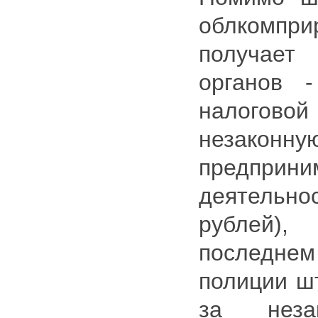
облкомпр
получает
органов -
налого
незаконну
предприни
деятельн
рублей
последнем
полиции ш
за неза