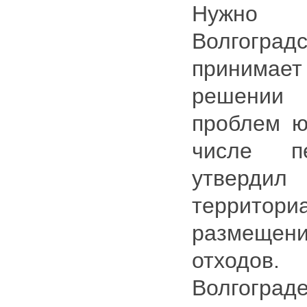
Нужно 
Волгогр
принимает
решении
проблем ю
числе п
утве
террито
размеще
отходов.
Волгоград