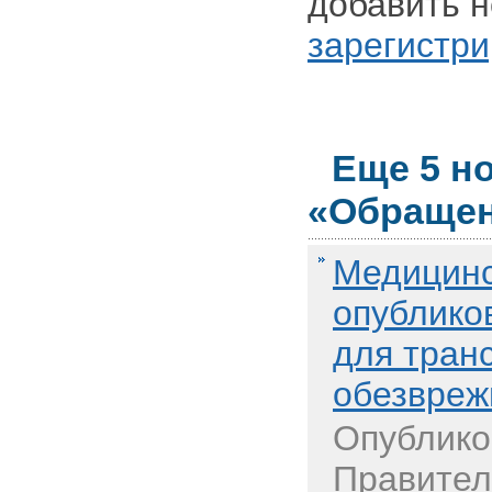
добавить н
зарегистри
Еще 5 н
«Обращен
Медицинс
опублико
для тран
обезвреж
Опублико
Правител