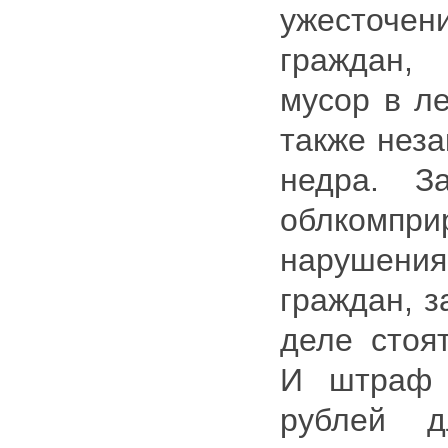
ужесточ
граждан,
мусор в ле
также неза
недра. З
облкомпр
нарушени
граждан, з
деле стоя
И штраф 
рублей 