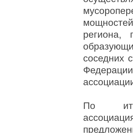
мусоропер
мощност
региона, 
образующ
соседних с
Федерации
ассоциаци
По ито
ассоциа
предложен