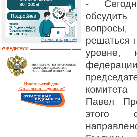
- Сегод
обсудить
вопросы
решаться н
Разместить рекламу
УЧРЕДИТЕЛИ
уровне,
федера
председат
Издательский дом
комитета
"Отраслевые ведомости"
Павел Пр
этого с
направл