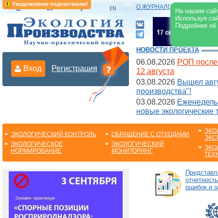
Уведомление подписчикам!
О ЖУРНАЛЕ
|
ЭЛЕКТРОНН
На нашем сайт
Используя сай
Подробнее об
НОВОСТИ ПРОЕКТА
06.08.2026
РОП после
Вход
Регистрация
12 августа
03.08.2026
Вышел авгу
производства"!
03.08.2026
Еженедельн
новые экологические 
ЭКО
ЭКОЛОГИЧЕСКИЙ КОНТРОЛЬ
ОБРАЩЕНИЕ С ОТХОДАМИ
ЭКС
ЭКОЛОГИЧЕСКОЕ
ЭКОЛОГИЧЕСКИЙ
ЭКО
НОРМИРОВАНИЕ
МОНИТОРИНГ
ТЕХ
Представл
отчетность
ошибок и 