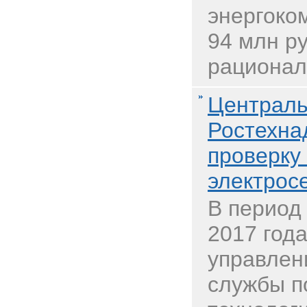
энергоко
94 млн р
рациональ
Централь
Ростехна
проверку
электрос
В период 
2017 год
управлен
службы п