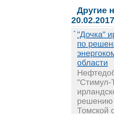
Другие 
20.02.201
"Дочка" и
по решен
энергоко
области
Нефтедо
"Стимул-
ирландско
решению 
Томской 