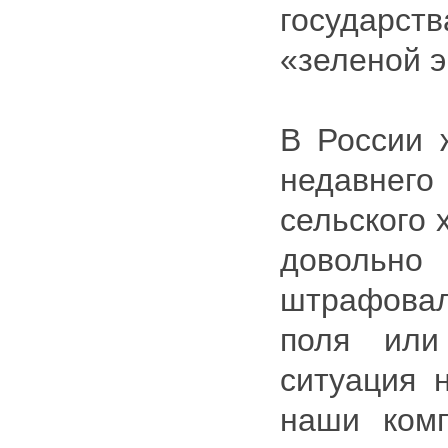
государс
«зеленой э
В России 
недавнего
сельского 
доволь
штрафова
поля или
ситуация 
наши ком