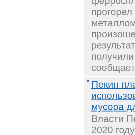
ферроспл
прогорел
металлом,
произоше
результа
получили
сообщает 
Пекин пла
использо
мусора д
Власти П
2020 год