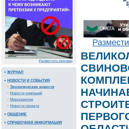
Размести
ВЕЛИКО
Разместить рекламу
СВИНОВ
ЖУРНАЛ
КОМПЛЕК
НОВОСТИ И СОБЫТИЯ
Экологические новости
НАЧИНА
Новости компаний
Мероприятия
СТРОИТ
Новости проекта
ПЕРВОГ
ОБЩЕНИЕ
СПРАВОЧНАЯ ИНФОРМАЦИЯ
ОБЛАСТ