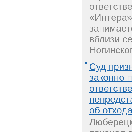
ответств
«Интера»
занимает
вблизи с
Ногинског
Суд приз
законно 
ответств
непредст
об отход
Люберецк