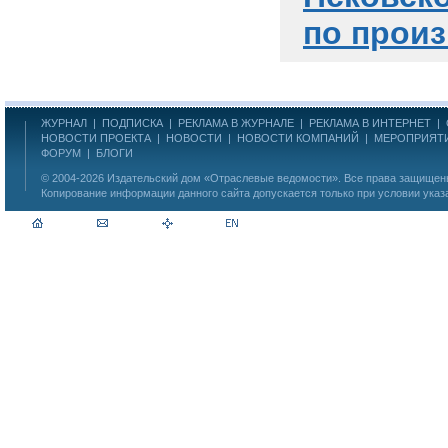
по произ
ЖУРНАЛ
|
ПОДПИСКА
|
РЕКЛАМА В ЖУРНАЛЕ
|
РЕКЛАМА В ИНТЕРНЕТ
|
НОВОСТИ ПРОЕКТА
|
НОВОСТИ
|
НОВОСТИ КОМПАНИЙ
|
МЕРОПРИЯТ
ФОРУМ
|
БЛОГИ
© 2004-2026
Издательский дом «Отраслевые ведомости»
. Все права защище
Копирование информации данного сайта допускается только при условии указ