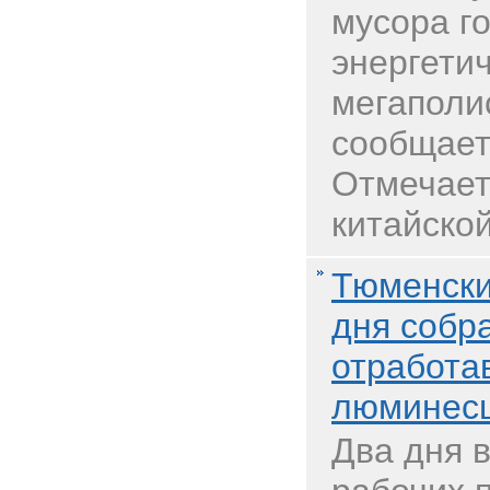
мусора г
энергети
мегаполи
сообщает
Отмечаетс
китайской
Тюменски
дня собра
отработа
люминес
Два дня 