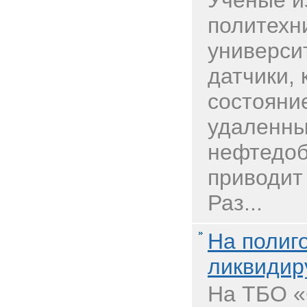
Ученые и
политехн
универси
датчики,
состояние
удаленны
нефтедоб
приводит
Раз...
На полиг
ликвидир
На ТБО «