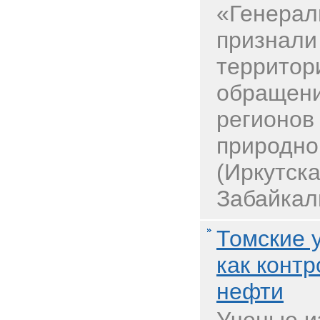
«Генерал
признал
территор
обращени
регионов
природно
(Иркутска
Забайкаль
Томские 
как конт
нефти