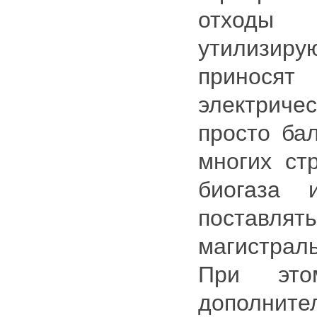
отход
утилизи
принося
электрич
просто бал
многих ст
биогаза 
поставля
магистрал
При это
дополнит