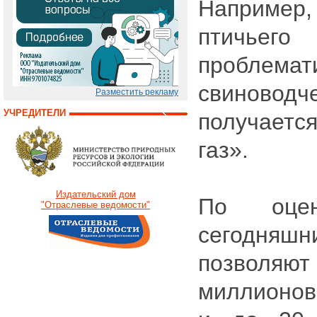
Например,
птичьего
проблема
свиноводч
Разместить рекламу
УЧРЕДИТЕЛИ
получаетс
газ».
Издательский дом
По оцен
"Отраслевые ведомости"
сегодняш
позволя
миллионов