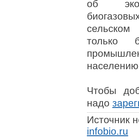
об экол
биогазо
сельском 
только б
промышлен
населению
Чтобы доб
надо
зарег
Источник н
infobio.ru
Д