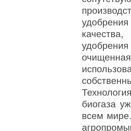
производ
удобрен
качества,
удобрения
очищенная 
исполь
собственны
Техноло
биогаза уж
всем мире
агропром