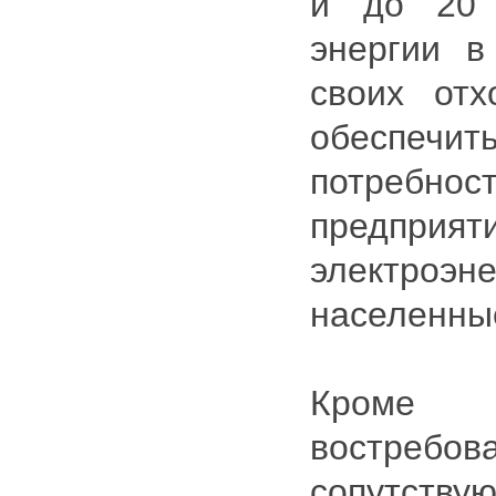
и до 20 
энергии в
своих отх
обеспечи
потреб
предприят
электроэ
населенны
Кроме 
востреб
сопутст