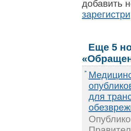
добавить н
зарегистри
Еще 5 н
«Обращен
Медицинс
опублико
для тран
обезвреж
Опублико
Правител