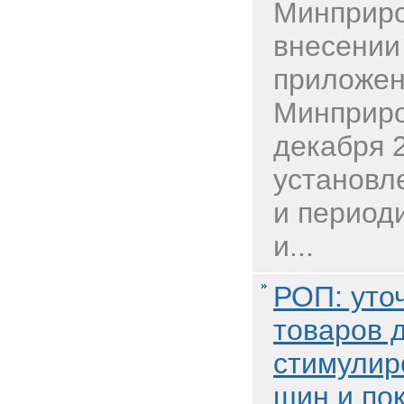
Минприро
внесении
приложен
Минприро
декабря 
установл
и период
и...
РОП: уто
товаров 
стимулир
шин и по