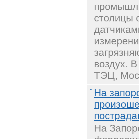
промышл
столицы 
датчикам
измерени
загрязня
воздух. В
ТЭЦ, Мос
На запор
произоше
пострад
На Запор