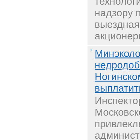
технолог
надзору 
выездная
акционерн
Минэколо
недродоб
Ногинско
выплатит
Инспекто
Московск
привлекл
админист