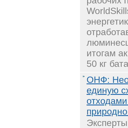
рабочих 
WorldSkil
энергети
отработа
люминесц
итогам а
50 кг бата
ОНФ: Нео
единую с
отходами
природно
Эксперты