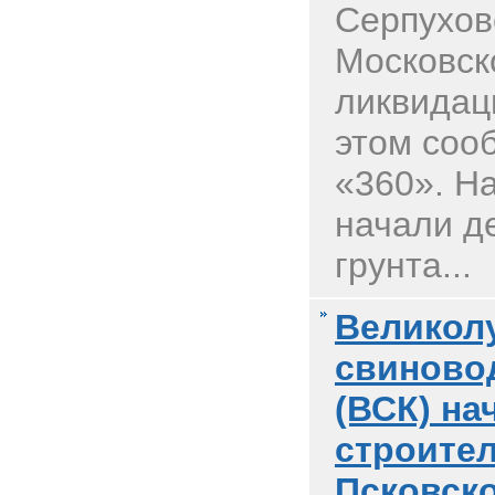
Серпухов
Московск
ликвидац
этом соо
«360». Н
начали д
грунта...
Великол
свиново
(ВСК) на
строител
Псковско