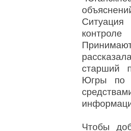
объяснени
Ситуаци
контрол
Приним
рассказ
старший 
Югры по 
средст
информаци
Чтобы доб