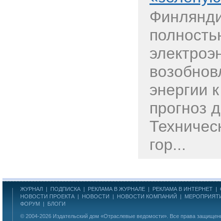
Финлянди
полность
электроэ
возобнов
энергии к
прогноз 
Техничес
гор...
ЖУРНАЛ
|
ПОДПИСКА
|
РЕКЛАМА В ЖУРНАЛЕ
|
РЕКЛАМА В ИНТЕРНЕТ
|
НОВОСТИ ПРОЕКТА
|
НОВОСТИ
|
НОВОСТИ КОМПАНИЙ
|
МЕРОПРИЯТ
ФОРУМ
|
БЛОГИ
© 2004-2026
Издательский дом «Отраслевые ведомости»
. Все права защище