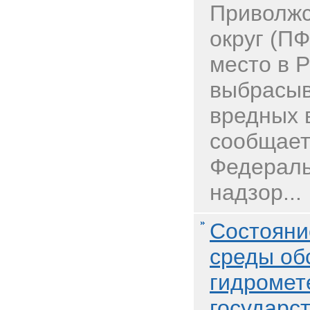
Приволж
округ (ПФ
место в 
выбрасыв
вредных 
сообщает
Федераль
надзор...
Состояни
среды об
гидромет
государс