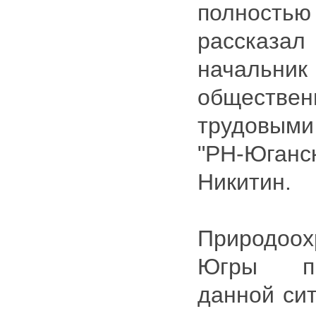
полностью
рассказ
начальник
обществе
трудовым
"РН-Юганс
Никитин.
Природоох
Югры пр
данной сит