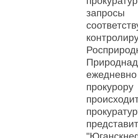
прокура
запр
соответст
контрол
Росприрод
Природнад
ежеднев
прокурору 
происходи
прокур
представи
"Юганскн