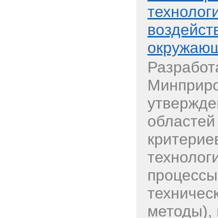
технолог
воздейст
окружающ
Разработ
Минприро
утвержде
областей
критерие
технолог
процессы
техничес
методы), 