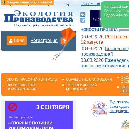
Уведомление подписчикам!
О ЖУРНАЛЕ
|
ЭЛЕКТРОНН
На нашем сайт
Используя сай
Подробнее об
НОВОСТИ ПРОЕКТА
06.08.2026
РОП после
Вход
Регистрация
12 августа
03.08.2026
Вышел авгу
производства"!
03.08.2026
Еженедельн
новые экологические 
ЭКО
ЭКОЛОГИЧЕСКИЙ КОНТРОЛЬ
ОБРАЩЕНИЕ С ОТХОДАМИ
ЭКС
ЭКОЛОГИЧЕСКОЕ
ЭКОЛОГИЧЕСКИЙ
ЭКО
НОРМИРОВАНИЕ
МОНИТОРИНГ
ТЕХ
Гид по из
законодате
не пропуст