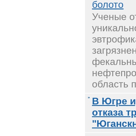
болото
Ученые о
уникальн
эвтрофик
загрязне
фекальны
нефтепро
область п
В Югре и
отказа т
"Юганск