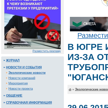
Размести
В ЮГРЕ 
Разместить рекламу
ИЗ-ЗА О
ЖУРНАЛ
ТРУБОП
НОВОСТИ И СОБЫТИЯ
Экологические новости
"ЮГАНС
Новости компаний
Мероприятия
Новости проекта
»
Экологические ново
ОБЩЕНИЕ
СПРАВОЧНАЯ ИНФОРМАЦИЯ
29.06.201