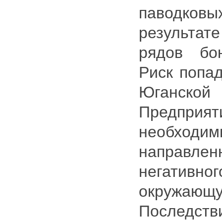
паводк
результат
рядов бо
Риск попа
Юганской
Предприят
необходи
направлен
негативн
окружающу
Последст