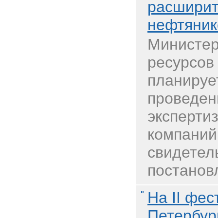
расширит
нефтяник
Министер
ресурсов
планируе
проведен
эксперти
компаний
свидетел
постановл
На II фе
Петербур