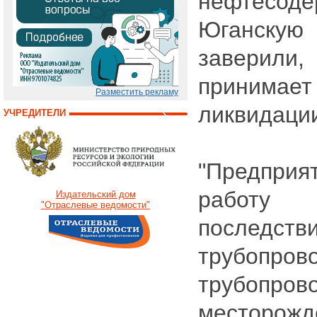
нефтесод
Юганску
заверили
принима
Разместить рекламу
ликвидации
УЧРЕДИТЕЛИ
"Предпр
работу
Издательский дом
"Отраслевые ведомости"
послед
трубопров
трубопров
месторожд