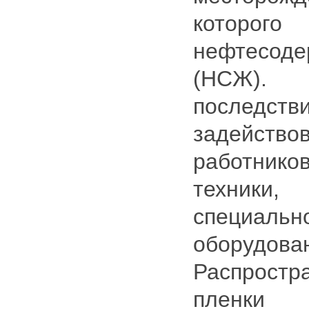
которого
нефтесод
(НСЖ).
последст
задейст
работник
техники
специаль
оборудова
Распрост
пленки 