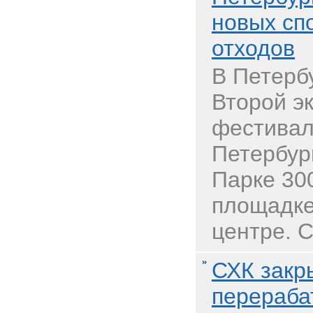
новых сп
отходов
В Петерб
Второй э
фестивал
Петербур
Парке 30
площадке
центре. С
СХК закр
перераба