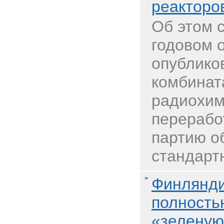
реакторо
Об этом 
годовом 
опублико
комбината
радиохим
перерабо
партию о
стандартн
Финлянди
полность
«зеленую