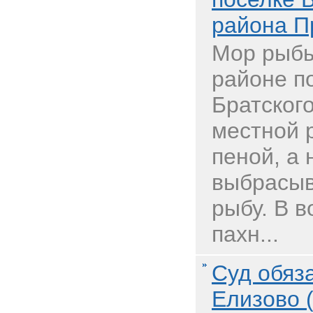
района П
Мор рыбы
районе п
Братского
местной 
пеной, а 
выбрасыв
рыбу. В 
пахн...
Суд обяз
Елизово 