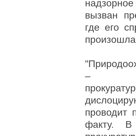
надзорн
вызван пр
где его сп
произошла 
"Природоо
– спец
прокур
дислоциру
проводит 
факту. В