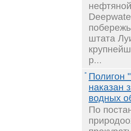
нефтяной
Deepwater
побережь
штата Лу
крупнейш
р...
Полигон 
наказан 
водных о
По поста
природоо