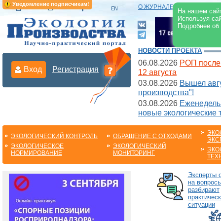
Уведомление подписчикам!
О ЖУРНАЛЕ
|
ЭЛЕКТРОНН
На нашем сайт
Используя сай
Подробнее об
НОВОСТИ ПРОЕКТА
06.08.2026
РОП после
Вход
Регистрация
12 августа
03.08.2026
Вышел авгу
производства"!
03.08.2026
Еженедельн
новые экологические 
ЭКО
ЭКОЛОГИЧЕСКИЙ КОНТРОЛЬ
ОБРАЩЕНИЕ С ОТХОДАМИ
ЭКС
ЭКОЛОГИЧЕСКОЕ
ЭКОЛОГИЧЕСКИЙ
ЭКО
НОРМИРОВАНИЕ
МОНИТОРИНГ
ТЕХ
Эксперты 
на вопросы
разбирают
практическ
ситуации