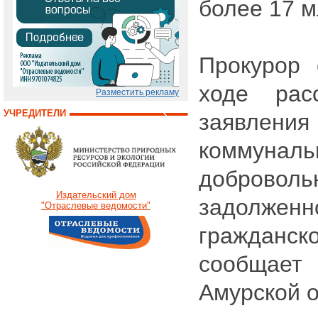
более 17 м
Прокурор 
ходе рас
Разместить рекламу
УЧРЕДИТЕЛИ
заявлен
коммуна
добров
Издательский дом
задолженн
"Отраслевые ведомости"
гражданск
сообща
Амурской о