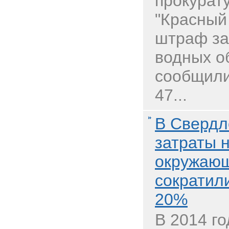
прокурат
"Красный
штраф за
водных о
сообщили
47...
В Свердл
затраты 
окружаю
сократил
20%
В 2014 г