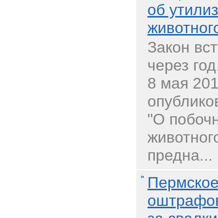
об утили
животног
Закон вст
через год
8 мая 201
опубликов
"О побоч
животног
предна...
Пермское
оштрафов