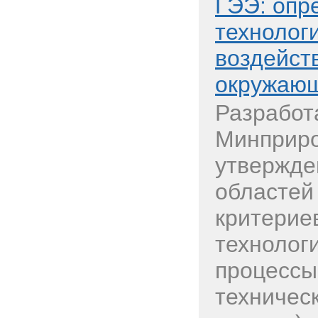
ГЭЭ: опр
технолог
воздейст
окружающ
Разработ
Минприро
утвержде
областей
критерие
технолог
процессы
техничес