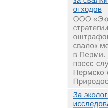
за свалк
отходов
ООО «Эко
стратеги
оштрафов
свалок м
в Перми.
пресс-сл
Пермског
Природоо
За эколо
исследов