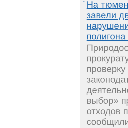
На тюмен
завели д
нарушени
полигона
Природо
прокурат
проверку
законода
деятель
выбор» п
отходов п
сообщили