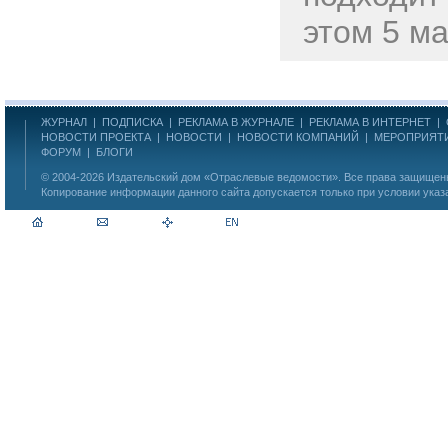
этом 5 ма
ЖУРНАЛ
|
ПОДПИСКА
|
РЕКЛАМА В ЖУРНАЛЕ
|
РЕКЛАМА В ИНТЕРНЕТ
|
НОВОСТИ ПРОЕКТА
|
НОВОСТИ
|
НОВОСТИ КОМПАНИЙ
|
МЕРОПРИЯТ
ФОРУМ
|
БЛОГИ
© 2004-2026
Издательский дом «Отраслевые ведомости»
. Все права защище
Копирование информации данного сайта допускается только при условии указ