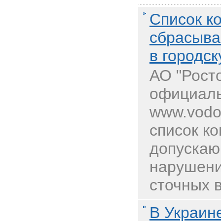
Список к
сбрасыва
в городс
АО "Рост
официаль
www.vodo
список к
допускаю
нарушени
сточных в
В Украин