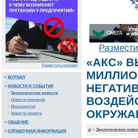
Размести
«АКС» В
Разместить рекламу
МИЛЛИО
ЖУРНАЛ
НЕГАТИ
НОВОСТИ И СОБЫТИЯ
Экологические новости
ВОЗДЕЙ
Новости компаний
Мероприятия
ОКРУЖА
Новости проекта
ОБЩЕНИЕ
»
Экологические ново
СПРАВОЧНАЯ ИНФОРМАЦИЯ