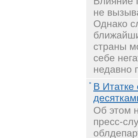
Влияние 
не вызыв
Однако сл
ближайши
страны м
себе нег
недавно п
В Итатке
десяткам
Об этом 
пресс-сл
облдепар