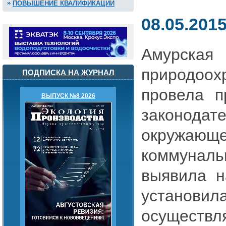
ПОВЫШЕНИЕ КВАЛИФИКАЦИИ
08.05.201
Амурск
природоох
ПОДПИСКА НА ЖУРНАЛ
провела п
ВЫПУСК №8 2026
законода
окруж
коммуналь
выявила н
установ
осущест