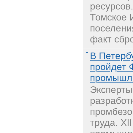
ресурсов.
Томское И
поселени
факт сбро
В Петербу
пройдет 
промышле
Эксперты
разработ
промбезо
труда. XI