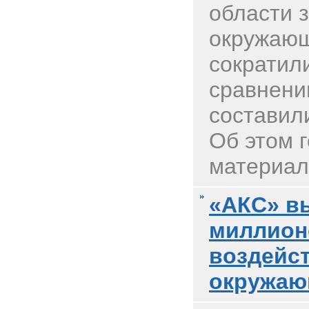
области 
окружаю
сократил
сравнени
составили
Об этом г
материал
«АКС» в
миллионо
воздейст
окружаю