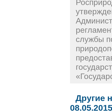
Росприро
утвержде
Админист
регламен
службы п
природоп
предоста
государс
«Государс
Другие 
08.05.201