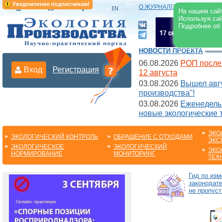
Уведомление подписчикам!
О ЖУРНАЛЕ
|
ЭЛЕКТРОНН
На нашем сайт
Используя сай
Подробнее об
НОВОСТИ ПРОЕКТА
06.08.2026
РОП после
Вход
Регистрация
12 августа
03.08.2026
Вышел авгу
производства"!
03.08.2026
Еженедельн
новые экологические 
ЭКО
ЭКОЛОГИЧЕСКИЙ КОНТРОЛЬ
ОБРАЩЕНИЕ С ОТХОДАМИ
ЭКС
ЭКОЛОГИЧЕСКОЕ
ЭКОЛОГИЧЕСКИЙ
ЭКО
НОРМИРОВАНИЕ
МОНИТОРИНГ
ТЕХ
Гид по из
законодате
не пропуст