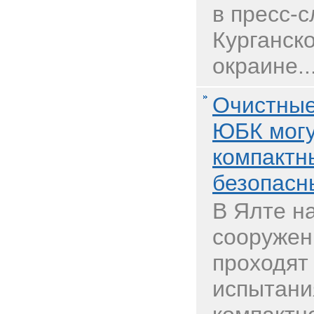
в пресс-
Курганск
окраине..
Очистные
ЮБК могу
компактн
безопас
В Ялте н
сооружен
проходя
испытани