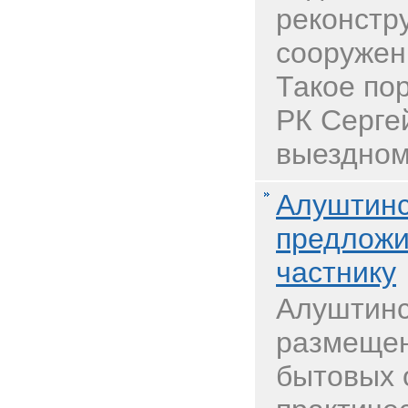
реконстр
сооружен
Такое по
РК Серге
выездном 
Алуштинс
предложи
частнику
Алуштинс
размещен
бытовых 