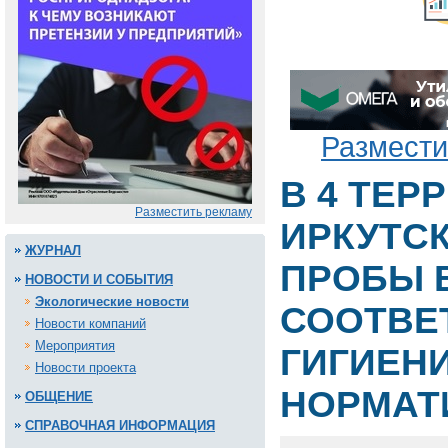
Размести
В 4 ТЕР
Разместить рекламу
ИРКУТС
ЖУРНАЛ
ПРОБЫ 
НОВОСТИ И СОБЫТИЯ
Экологические новости
СООТВЕ
Новости компаний
Мероприятия
ГИГИЕН
Новости проекта
НОРМАТ
ОБЩЕНИЕ
СПРАВОЧНАЯ ИНФОРМАЦИЯ