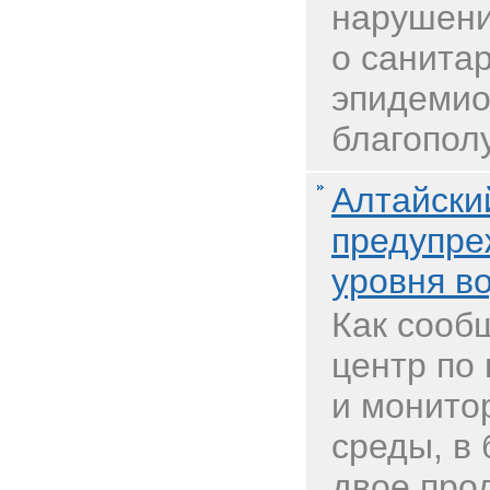
нарушени
о санита
эпидемио
благополу
Алтайск
предупре
уровня в
Как сооб
центр по
и монито
среды, в
двое про