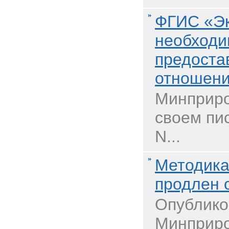
ФГИС «Эк
необходи
предоста
отношени
Минприро
своем пи
N...
Методика
продлен 
Опублико
Минприро