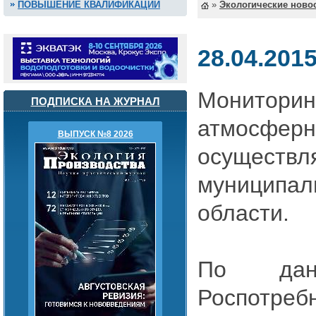
ПОВЫШЕНИЕ КВАЛИФИКАЦИИ
»
Экологические ново
28.04.201
Монито
ПОДПИСКА НА ЖУРНАЛ
атмосф
ВЫПУСК №8 2026
осущес
муниципа
области
.
По дан
Роспотребн