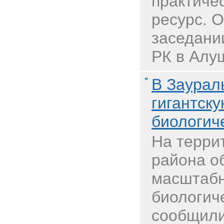
практиче
ресурс. 
заседани
РК в Алу
В Заурал
гигантску
биологич
На терри
района о
масштабн
биологич
сообщил