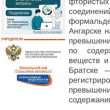
фторист
соединени
формаль
Ангарске 
Разместить рекламу
превышен
УЧРЕДИТЕЛИ
по содер
веществ и
Издательский дом
Братске 
"Отраслевые ведомости"
регистри
превы
содержани