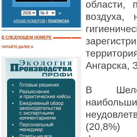
области, 
воздуха, 
АРХИВ НОМЕРОВ
|
ПОДПИСКА
гигиенич
В СЛЕДУЮЩЕМ НОМЕРЕ
зареги
ЧИТАЙТЕ ДАЛЕЕ
террито
Ангарска, 
В Шеле
наиболь
неудовле
(20,8%)