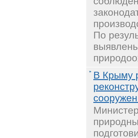
соблюде
законода
производ
По резул
выявлен
природоох
В Крыму 
реконстр
сооружен
Министер
природны
подготов