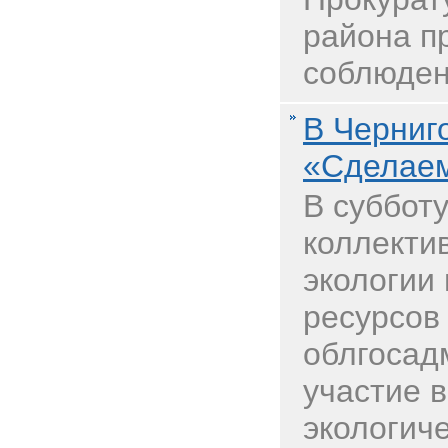
района п
соблюден
В Черниг
«Сделаем
В субботу
коллекти
экологии
ресурсов
облгосад
участие 
экологич