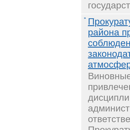
государст
Прокурат
района п
соблюден
законода
атмосфер
Виновные
привлече
дисципли
админист
ответств
Прокурат