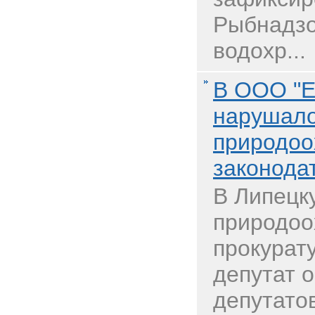
Рыбнадзо
водохр...
В ООО "Е
нарушал
природоо
законода
В Липецк
природоо
прокурат
депутат 
депутато