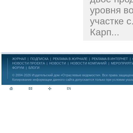
уровня в
участке с
Карп...
ЖУРНАЛ
|
ПОДПИСКА
|
РЕКЛАМА В ЖУРНАЛЕ
|
РЕКЛАМА В ИНТЕРНЕТ
|
НОВОСТИ ПРОЕКТА
|
НОВОСТИ
|
НОВОСТИ КОМПАНИЙ
|
МЕРОПРИЯТ
ФОРУМ
|
БЛОГИ
© 2004-2026
Издательский дом «Отраслевые ведомости»
. Все права защище
Копирование информации данного сайта допускается только при условии указ