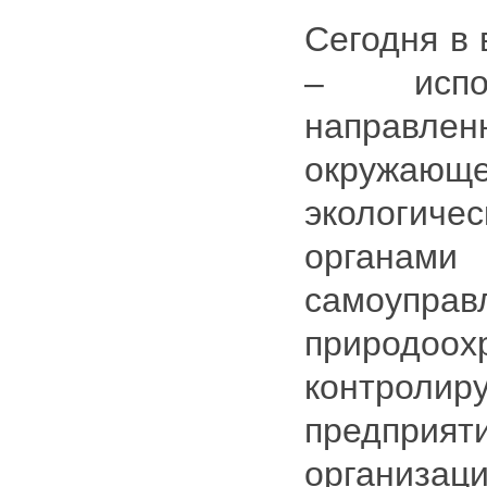
Сегодня в 
– испол
направл
окружа
экологиче
органами
самоуправ
природоох
контроли
предп
организац