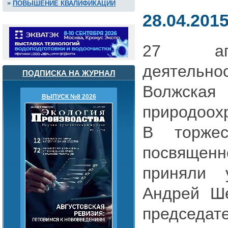
ПОВЫШЕНИЕ КВАЛИФИКАЦИИ
28.04.201
27 апр
деятель
ПОДПИСКА НА ЖУРНАЛ
Волжская
ВЫПУСК №8 2026
природоох
В торжес
посвящен
приняли 
Андрей Ше
председ