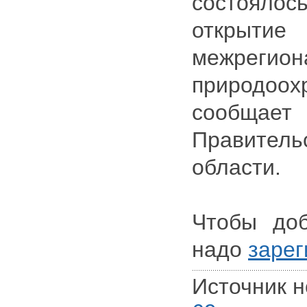
состоял
открыти
межрегион
природоох
сообщае
Правите
области.
Чтобы доб
надо
зарег
Источник н