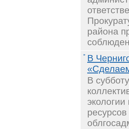
ответств
Прокурат
района п
соблюден
В Черниг
«Сделаем
В субботу
коллекти
экологии
ресурсов
облгосад