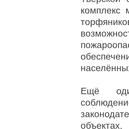
комплекс 
торфяни
возможно
пожароо
обеспече
населённых
Ещё од
соблюдени
законода
объектах