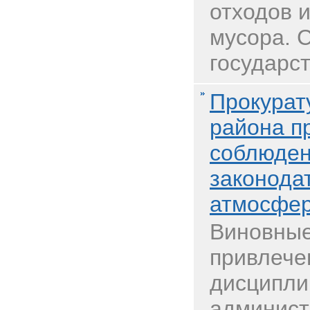
отходов 
мусора. 
государст
Прокурат
района п
соблюден
законода
атмосфер
Виновные
привлече
дисципли
админист