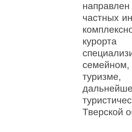
направле
частных ин
комплекс
курорта 
специал
семейном,
туризм
дальне
туристи
Тверской о