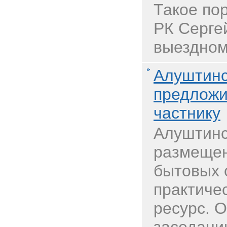
Такое по
РК Серге
выездном 
Алуштинс
предложи
частнику
Алуштинс
размещен
бытовых 
практиче
ресурс. 