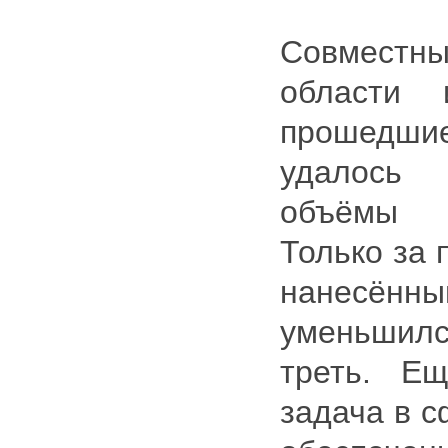
Совмес
области 
прошедш
удалось
объёмы н
Только за 
нанесённ
уменьши
треть. Е
задача в с