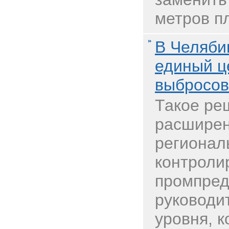
метров п
В Челяби
единый ц
выбросов
Такое ре
расширен
регионал
контроли
промпред
руководи
уровня, 