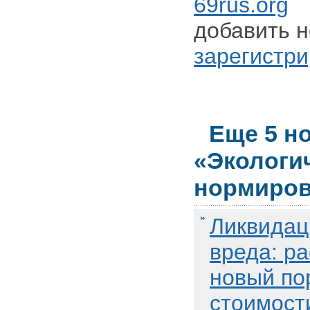
69rus.org
Д
добавить н
зарегистри
Еще 5 н
«Экологи
нормиров
Ликвидац
вреда: р
новый по
стоимост