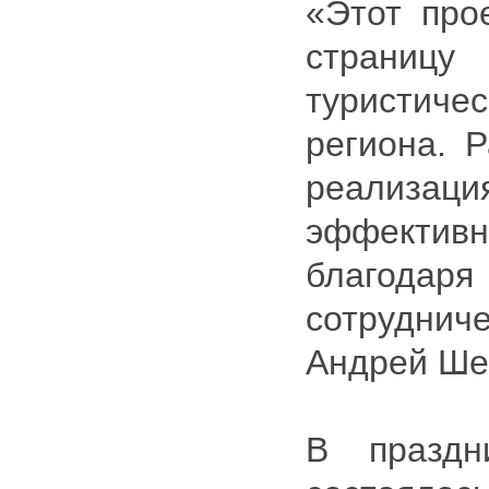
«Этот про
страни
туристи
региона. Р
реали
эффектив
благо
сотруднич
Андрей Ше
В праздн