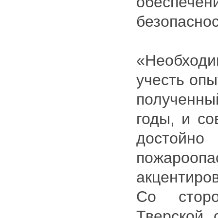
обеспе
безопаснос
«Необхо
учесть опы
получен
годы, и с
достойно
пожароо
акцентиров
Со сторо
Тверской 