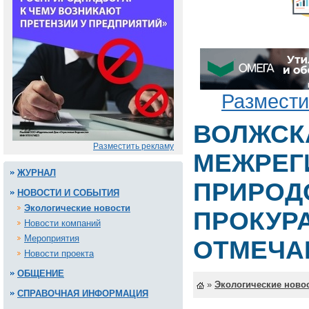
Размести
ВОЛЖСК
Разместить рекламу
МЕЖРЕГ
ЖУРНАЛ
ПРИРОД
НОВОСТИ И СОБЫТИЯ
Экологические новости
ПРОКУР
Новости компаний
Мероприятия
ОТМЕЧАЕ
Новости проекта
ОБЩЕНИЕ
»
Экологические ново
СПРАВОЧНАЯ ИНФОРМАЦИЯ