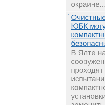
окраине..
Очистные
ЮБК могу
компактн
безопас
В Ялте н
сооружен
проходя
испытани
компактн
установки
заменить