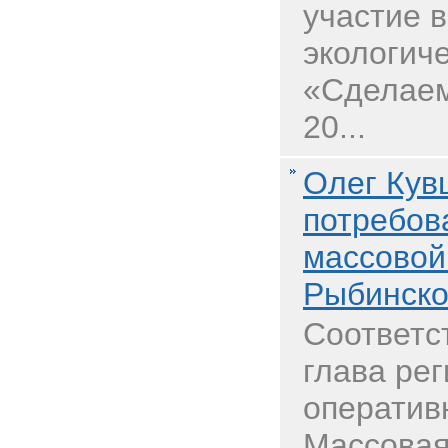
участие 
экологич
«Сделаем
20...
Олег Кув
потребов
массовой
Рыбинск
Соответс
глава рег
оператив
Массовая