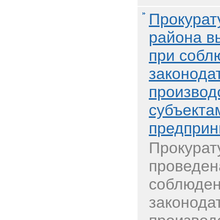
Прокурат
района в
при собл
законода
производ
субъекта
предприн
Прокурат
проведен
соблюде
законода