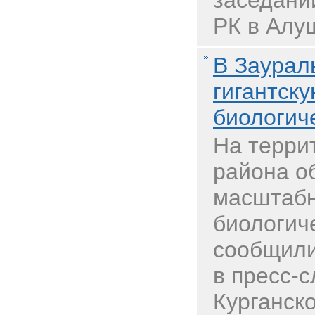
заседани
РК в Алу
В Заурал
гигантску
биологич
На терри
района о
масштабн
биологич
сообщил
в пресс-
Курганск