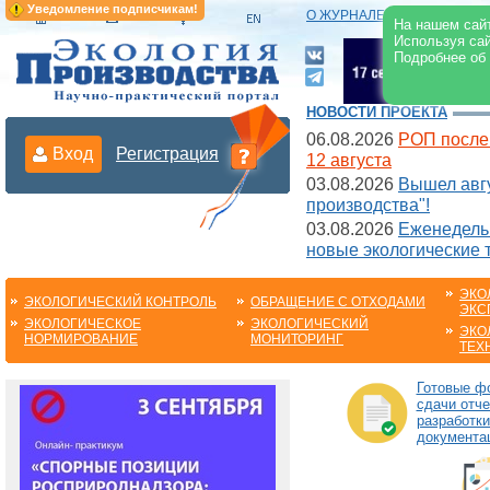
Уведомление подписчикам!
О ЖУРНАЛЕ
|
ЭЛЕКТРОНН
На нашем сайт
Используя сай
Подробнее об
НОВОСТИ ПРОЕКТА
06.08.2026
РОП после
Вход
Регистрация
12 августа
03.08.2026
Вышел авгу
производства"!
03.08.2026
Еженедельн
новые экологические 
ЭКО
ЭКОЛОГИЧЕСКИЙ КОНТРОЛЬ
ОБРАЩЕНИЕ С ОТХОДАМИ
ЭКС
ЭКОЛОГИЧЕСКОЕ
ЭКОЛОГИЧЕСКИЙ
ЭКО
НОРМИРОВАНИЕ
МОНИТОРИНГ
ТЕХ
Готовые ф
сдачи отче
разработки
документа