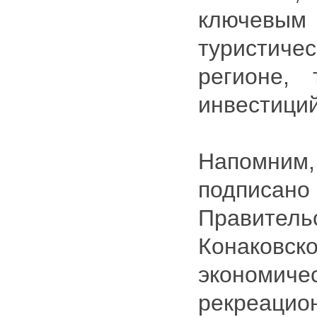
ключевым
туристи
регионе, 
инвестиций
Напомним
подписа
Правительс
Конаковс
экономичес
рекреацио