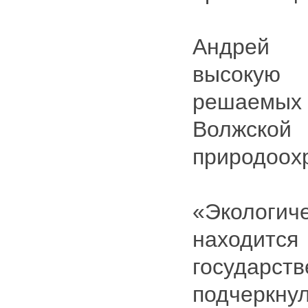
Андрей 
высокую 
решаем
Волжской
природоох
«Экологич
находится 
государст
подчеркн