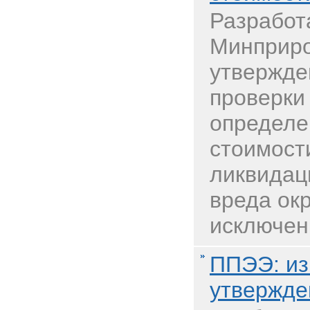
Разработ
Минприро
утвержде
проверки
определе
стоимост
ликвидац
вреда ок
исключен
ППЭЭ: из
утвержде