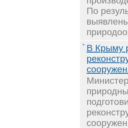
производ
По резул
выявлен
природоох
В Крыму 
реконстр
сооружен
Министер
природны
подготов
реконстр
сооружен