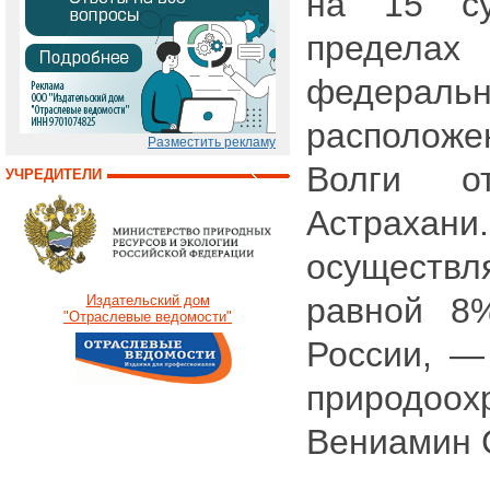
на 15 су
преде
федера
располож
Разместить рекламу
Волги о
УЧРЕДИТЕЛИ
Астрахан
осуществл
равной 8
Издательский дом
"Отраслевые ведомости"
России, —
природоо
Вениамин 