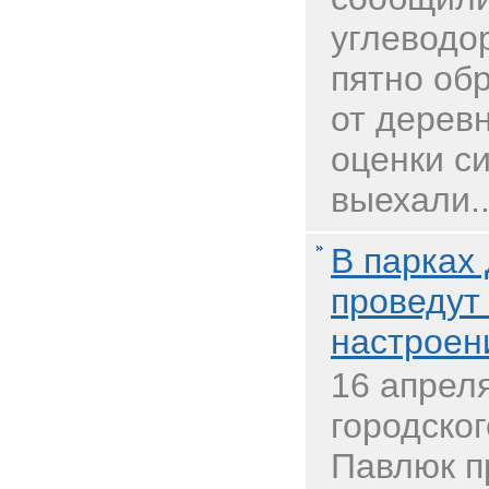
углеводо
пятно об
от дерев
оценки с
выехали..
В парках
проведут
настроен
16 апрел
городско
Павлюк п