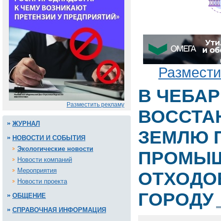
Размести
В ЧЕБАР
Разместить рекламу
ВОССТА
ЖУРНАЛ
ЗЕМЛЮ 
НОВОСТИ И СОБЫТИЯ
Экологические новости
ПРОМЫ
Новости компаний
Мероприятия
ОТХОДО
Новости проекта
ГОРОДУ
ОБЩЕНИЕ
СПРАВОЧНАЯ ИНФОРМАЦИЯ