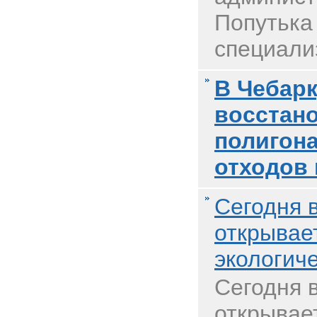
Попутька
специализ
В Чебар
восстан
полигон
отходов 
Сегодня 
открывае
экологич
Сегодня 
открывае