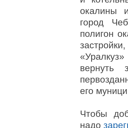
окалины 
город Чеб
полигон ок
застройки
«Уралкуз
вернуть 
первоздан
его муници
Чтобы доб
надо
зарег