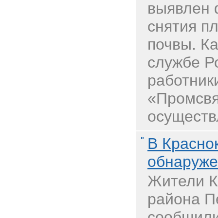
выявлен 
снятия п
почвы. Ка
службе Р
работни
«Промсв
осуществл
В Красно
обнаруже
Жители К
района П
сообщили