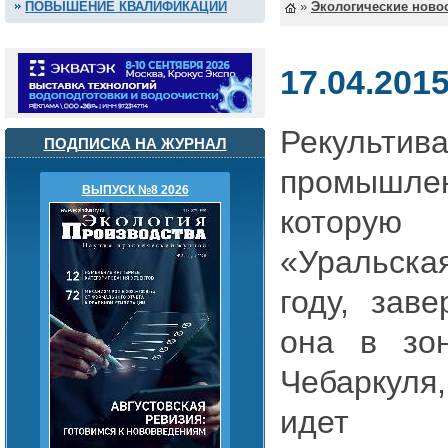
ПОВЫШЕНИЕ КВАЛИФИКАЦИИ
»
Экологические ново
17.04.201
Рекульт
ПОДПИСКА НА ЖУРНАЛ
промышл
ВЫПУСК №8 2026
котору
«Уральская
году, зав
она в зо
Чебаркул
идет в