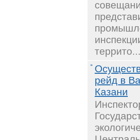
совещани
представ
промышле
инспекци
террито..
Осуществ
рейд в В
Казани
Инспекто
Государс
экологиче
Централь