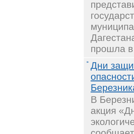
представ
государс
муниципа
Дагестана
прошла в 
Дни защи
опасност
Березник
В Березн
акция «Д
экологич
сообщает