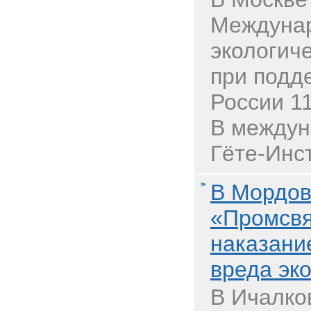
Междуна
экологич
при подд
России 11
В междун
Гёте-Инст
В Мордо
«Промсвя
наказани
вреда эк
В Ичалко