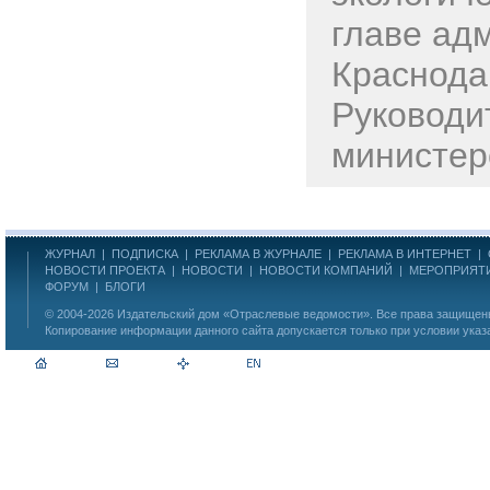
главе ад
Краснода
Руководи
министерс
ЖУРНАЛ
|
ПОДПИСКА
|
РЕКЛАМА В ЖУРНАЛЕ
|
РЕКЛАМА В ИНТЕРНЕТ
|
НОВОСТИ ПРОЕКТА
|
НОВОСТИ
|
НОВОСТИ КОМПАНИЙ
|
МЕРОПРИЯТ
ФОРУМ
|
БЛОГИ
© 2004-2026
Издательский дом «Отраслевые ведомости»
. Все права защище
Копирование информации данного сайта допускается только при условии указ