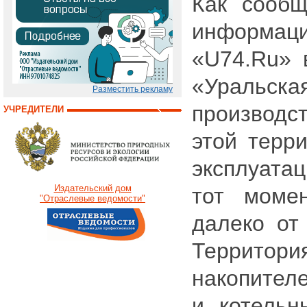
Как сообщ
информац
«U74.Ru» 
«Уральск
Разместить рекламу
производс
УЧРЕДИТЕЛИ
этой терр
эксплуатац
Издательский дом
тот моме
"Отраслевые ведомости"
далеко от 
Террит
накопител
и котельн