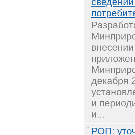
сведений
потребит
Разработ
Минприро
внесении
приложен
Минприро
декабря 
установл
и период
и...
РОП: уто