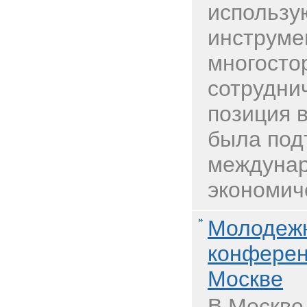
использу
инструме
многосто
сотрудни
позиция 
была под
междуна
экономич
Молодежн
конферен
Москве
В Москве