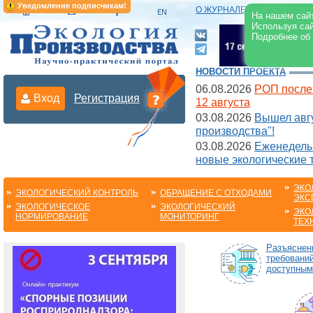
Уведомление подписчикам!
О ЖУРНАЛЕ
|
ЭЛЕКТРОНН
На нашем сайт
Используя сай
Подробнее об
НОВОСТИ ПРОЕКТА
06.08.2026
РОП после
Вход
Регистрация
12 августа
03.08.2026
Вышел авгу
производства"!
03.08.2026
Еженедельн
новые экологические 
ЭКО
ЭКОЛОГИЧЕСКИЙ КОНТРОЛЬ
ОБРАЩЕНИЕ С ОТХОДАМИ
ЭКС
ЭКОЛОГИЧЕСКОЕ
ЭКОЛОГИЧЕСКИЙ
ЭКО
НОРМИРОВАНИЕ
МОНИТОРИНГ
ТЕХ
Разъяснен
требований
доступным