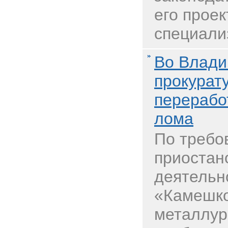
его проек
специализ
Во Влади
прокурат
перерабо
лома
По требо
приостан
деятельн
«Камешк
металлур