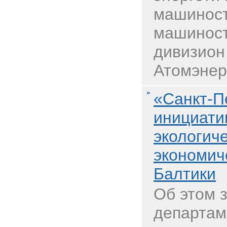
машиност
машинос
дивизион
Атомэнер
«Санкт-П
инициати
экологич
экономич
Балтики
Об этом 
департам