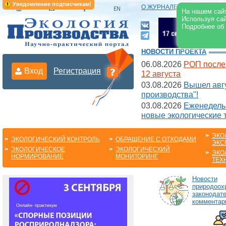
Уведомление подписчикам!
О ЖУРНАЛЕ
|
ЭЛЕКТРОНН
На нашем сайт
Используя сай
Подробнее об
НОВОСТИ ПРОЕКТА
06.08.2026
РОП после
Вход
Регистрация
12 августа
03.08.2026
Вышел авгу
производства"!
03.08.2026
Еженедельн
новые экологические 
ЭКО
ЭКОЛОГИЧЕСКИЙ КОНТРОЛЬ
ОБРАЩЕНИЕ С ОТХОДАМИ
ЭКС
ЭКОЛОГИЧЕСКОЕ
ЭКОЛОГИЧЕСКИЙ
ЭКО
НОРМИРОВАНИЕ
МОНИТОРИНГ
ТЕХ
Новости
природоох
законодате
комментар