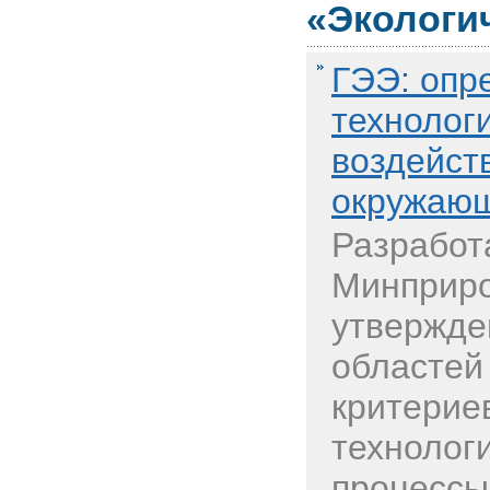
«Экологи
ГЭЭ: опр
технолог
воздейст
окружающ
Разработ
Минприро
утвержде
областей
критерие
технолог
процессы