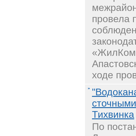
межрайон
провела 
соблюден
законода
«ЖилКом
Апастовс
ходе пров
"Водокан
сточными
Тихвинка
По поста