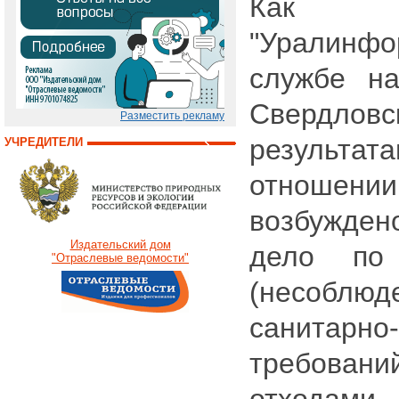
Как 
"Уралинф
службе на
Свердлов
Разместить рекламу
результ
УЧРЕДИТЕЛИ
отноше
возбужден
Издательский дом
дело по
"Отраслевые ведомости"
(несоблюде
санитарно
требован