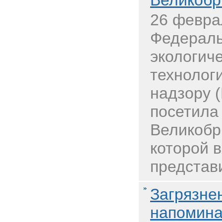
Великобр
26 февра
Федераль
экологиче
технолог
надзору 
посетила
Великобр
которой 
представи
Загрязне
напомина