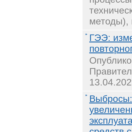
техничес
методы), 
ГЭЭ: изм
повторно
Опублико
Правител
13.04.202
Выбросы:
увеличен
эксплуат
средств 