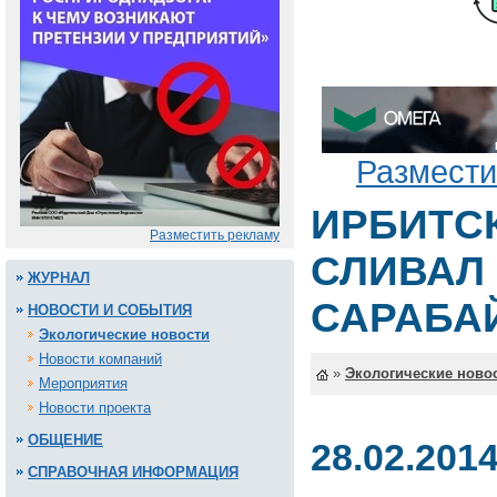
Размести
ИРБИТС
Разместить рекламу
СЛИВАЛ 
ЖУРНАЛ
САРАБА
НОВОСТИ И СОБЫТИЯ
Экологические новости
Новости компаний
»
Экологические ново
Мероприятия
Новости проекта
ОБЩЕНИЕ
28.02.201
СПРАВОЧНАЯ ИНФОРМАЦИЯ