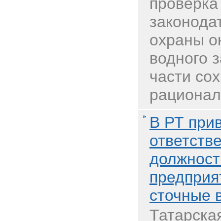
проверка
законода
охраны о
водного 
части со
рациональ
В РТ при
ответств
должност
предприя
сточные 
Татарска