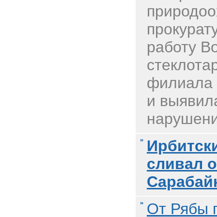
природоо
прокурат
работу В
стеклота
филиала
и выявил
нарушения
Ирбитск
сливал о
Сарабай
От Рябы 