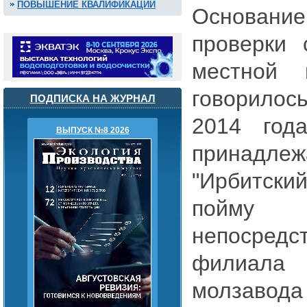
ПОВЫШЕНИЕ КВАЛИФИКАЦИИ
Основание
проверки 
местной г
говорило
ПОДПИСКА НА ЖУРНАЛ
2014 год
ВЫПУСК №8 2026
прина
"Ирбитски
пойму
непосредс
филиала
молзавода