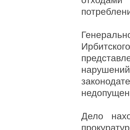
отходам
потреблени
Генерал
Ирбитског
представл
нарушени
законо
недопущени
Дело нах
прокуратур