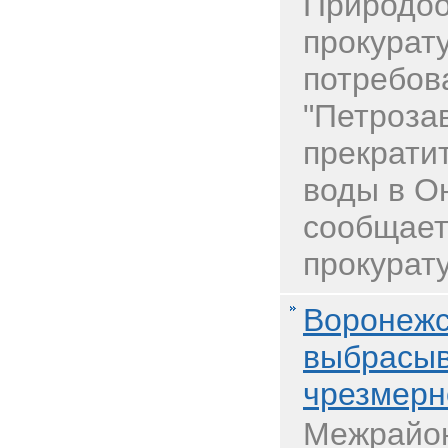
Природо
прокурат
потребов
"Петроза
прекрати
воды в О
сообщает
прокурату
Воронежс
выбрасыв
чрезмерн
Межрайо