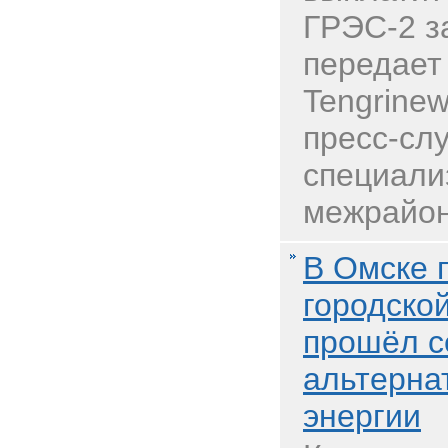
ГРЭС-2 з
передает
Tengrinew
пресс-сл
специали
межрайон
В Омске 
городско
прошёл с
альтерна
энергии