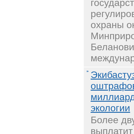
государс
регулиро
охраны о
Минприро
Беланови
междунар
Экибасту
оштрафов
миллиард
экологии
Более дв
выплатит