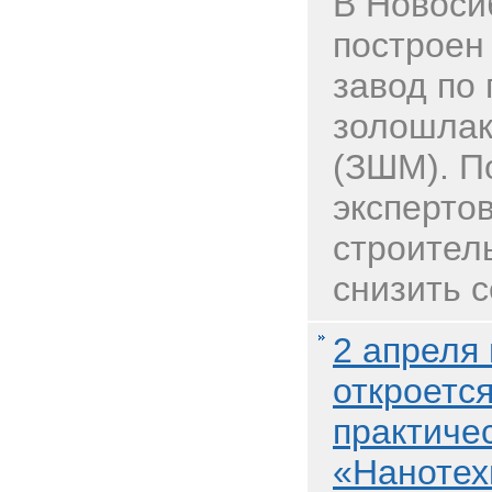
В Новоси
построен
завод по
золошлак
(ЗШМ). П
экспертов
строител
снизить се
2 апреля
откроется
практиче
«Нанотех