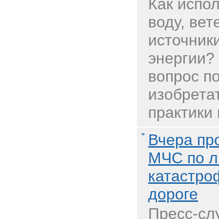
Как испо
воду, ве
источник
энергии? 
вопрос п
изобрета
практики 
Вчера пр
МЧС по л
катастро
дороге
Пресс-сл