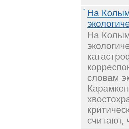
На Колым
экологич
На Колым
экологич
катастро
корреспо
словам э
Карамкен
хвостохр
критичес
считают, ч