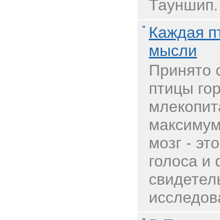
Тауншип.
Каждая пт
мысли
Принято 
птицы го
млекопит
максимум
мозг - эт
голоса и 
свидетел
исследов