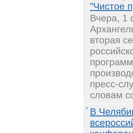
"Чистое 
Вчера, 1
Архангел
вторая с
российск
программ
производ
пресс-сл
словам с
В Челяби
всеросси