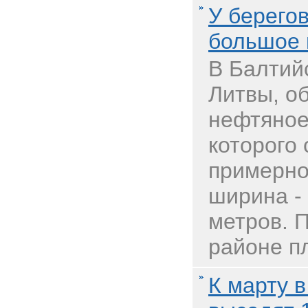
У берего
большое 
В Балтий
Литвы, о
нефтяное
которого 
примерно
ширина -
метров. 
районе п
К марту 