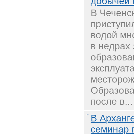
добычей 
В Чеченс
приступи
водой мн
в недрах
образова
эксплуат
месторож
Образова
после в...
В Арханг
семинар 