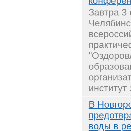
конфере
Завтра 3
Челябинс
всеросси
практиче
"Оздоров
образован
организа
институт 
В Новгор
предотвр
воды в р