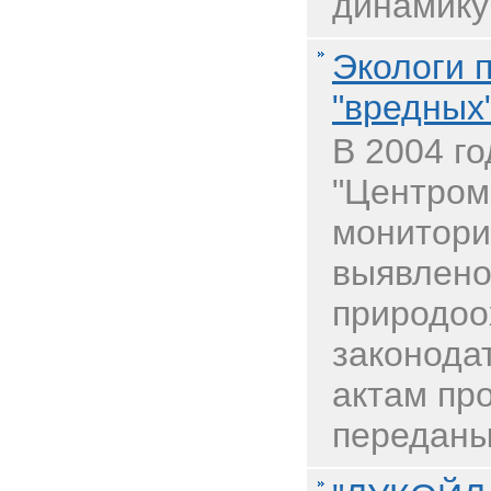
динамику 
Экологи 
"вредных
В 2004 г
"Центром
монитори
выявлено
природоо
законодат
актам пр
переданы 