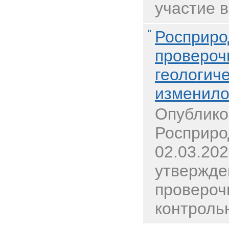
участие в
Росприро
провероч
геологиче
изменило
Опублико
Росприро
02.03.20
утвержд
провероч
контрольн