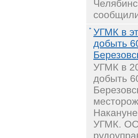
Челябинс
сообщили
УГМК в э
добыть 60
Березовс
УГМК в 2
добыть 60
Березовс
месторож
Накануне
УГМК. ОО
рудоупра