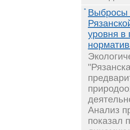
Выбросы 
Рязанско
уровня в
норматив
Экологич
"Рязанск
предвари
природоо
деятельно
Анализ п
показал 