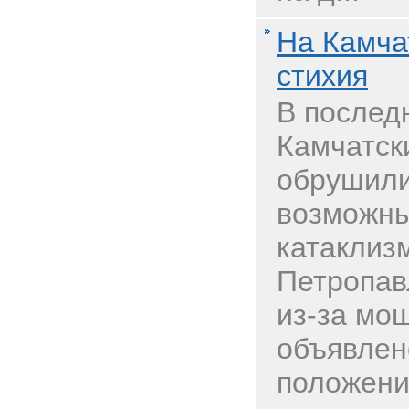
На Камча
стихия
В послед
Камчатск
обрушили
возможн
катаклиз
Петропав
из-за мо
объявлен
положение