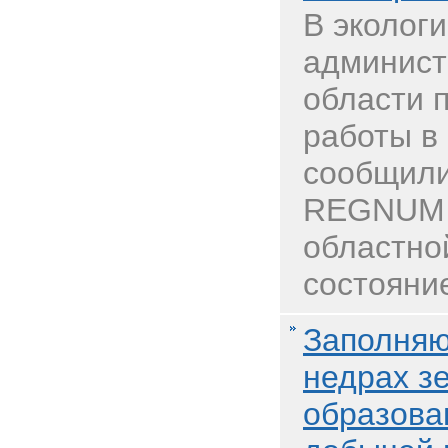
В эколог
админист
области 
работы в 
сообщили
REGNUM в
областно
состояние
Заполняю
недрах з
образова