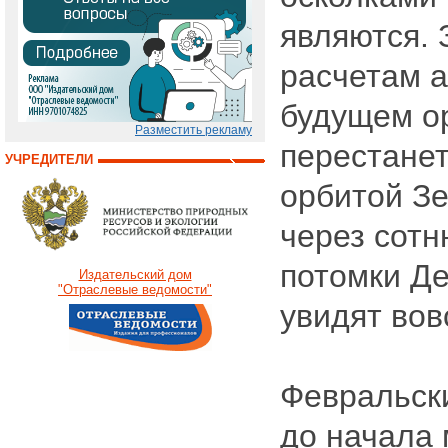
являются. 
расчетам а
будущем о
Разместить рекламу
перестанет
УЧРЕДИТЕЛИ
орбитой Зе
через сотн
потомки Д
Издательский дом
"Отраслевые ведомости"
увидят вов
Февральски
до начала