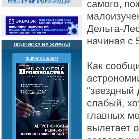
самого, по
ПОВЫШЕНИЕ КВАЛИФИКАЦИИ
малоизучен
Дельта-Лео
начиная с 
ПОДПИСКА НА ЖУРНАЛ
ВЫПУСК №8 2026
Как сообщи
астрономии
“звездный 
слабый, хо
главных ме
вылетает о