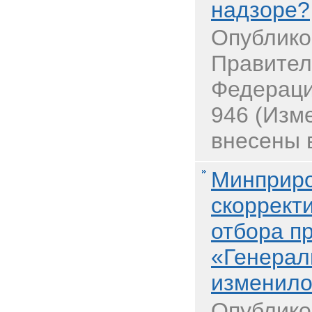
надзоре?
Опублико
Правител
Федераци
946 (Изм
внесены 
Минприр
скоррект
отбора п
«Генерал
изменило
Опублико