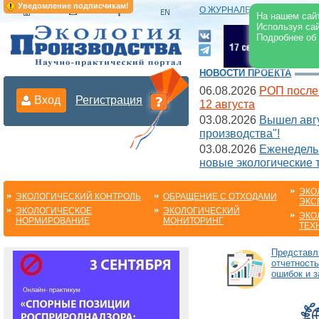
Уведомление подписчикам!
О ЖУРНАЛЕ
|
ЭЛЕКТРОНН
На нашем сайт
Используя сай
Подробнее об
НОВОСТИ ПРОЕКТА
06.08.2026
РОП после
Вход
Регистрация
12 августа
03.08.2026
Вышел авгу
производства"!
03.08.2026
Еженедельн
новые экологические 
ЭКО
ЭКОЛОГИЧЕСКИЙ КОНТРОЛЬ
ОБРАЩЕНИЕ С ОТХОДАМИ
ЭКС
ЭКОЛОГИЧЕСКОЕ
ЭКОЛОГИЧЕСКИЙ
ЭКО
НОРМИРОВАНИЕ
МОНИТОРИНГ
ТЕХ
Представл
отчетность
ошибок и 