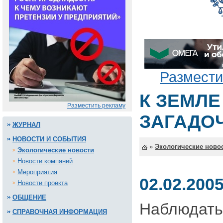
Размести
К ЗЕМЛЕ
Разместить рекламу
ЗАГАДО
ЖУРНАЛ
НОВОСТИ И СОБЫТИЯ
»
Экологические ново
Экологические новости
Новости компаний
Мероприятия
02.02.200
Новости проекта
ОБЩЕНИЕ
Наблюдать
СПРАВОЧНАЯ ИНФОРМАЦИЯ