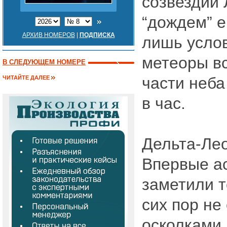
созвездии 
“дождем” е
АРХИВ НОМЕРОВ
|
ПОДПИСКА
лишь услов
метеоры в
В СЛЕДУЮЩЕМ НОМЕРЕ
части неб
ЧИТАЙТЕ ДАЛЕЕ
в час.
Дельта-Ле
Впервые а
заметили т
сих пор не
осколками 