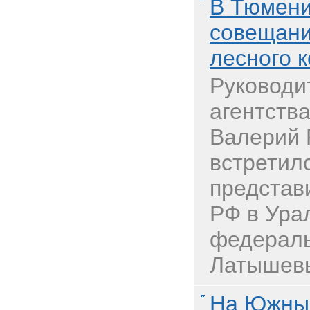
В Тюмени
совещани
лесного 
Руководи
агентства
Валерий 
встретил
представ
РФ в Ура
федераль
Латышевы
На Южны