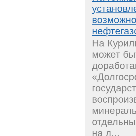
установл
возможно
нефтегаз
На Курил
может бы
доработа
«Долгоср
государс
воспроиз
минераль
отдельны
на д...