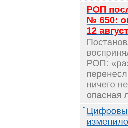
РОП пос
№ 650: о
12 авгус
Постанов
воспринял
РОП: «ра
перенесл
ничего не
опасная л
Цифровые
изменило