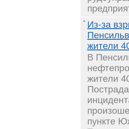
предприят
Из-за вз
Пенсильв
жители 4
В Пенсил
нефтепро
жители 4
Пострада
инцидент
произоше
пункте Ю