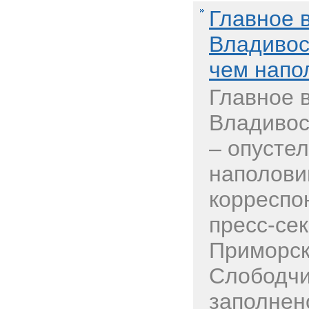
Главное 
Владивос
чем напо
Главное 
Владивос
– опусте
наполови
корреспо
пресс-се
Приморск
Слободчи
заполнено