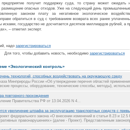
 предприятие получит поддержку суда, то страну может ожидать 
а размещение опасных отходов. Уже на следующий день промышленные 
новленную законом плату за негативное экологическое воздейст
вправе обратиться в суд с требованием возврата всех ранее уплаченны
ы исками, государство не досчитается десятков миллиардов рублей, а 
ах», – отметил эксперт.
ий, надо
зарегистрироваться
Для того, чтобы добавить новость, необходимо
зарегистрироваться
теме «Экологический контроль»
ечень технологий, способных воздействовать на окружающую среду
каза Минприроды России «Об утверждении перечня областей применения
еские процессы, оборудование, технические способы, методы), использо.
ра повторного прохождения
ление Правительства РФ от 13.04.2026 N 4...
тся увеличение штрафа за эксплуатацию транспортных средств с прев
роект федерального закона «О внесении изменений в статьи 8.23 и 12.5
ративных правонарушениях» (далее - Проект). Представленным законопр