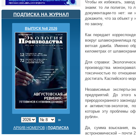
Чтобы их избежать, завод
знаем: то ли полигон, то
документации-то нет: ни
ПОДПИСКА НА ЖУРНАЛ
докажите, что за объект у
по закону.
ВЫПУСК №8 2026
Как передает корреспонде
вокруг шламохранилища пр
ветхая дамба. Именно об
километрах от шламохрани
Для справки: Экологичес
производства монохрама
токсичностью по отношени
достигать Каспийского мор
Независимые эксперты-э
предприятий. До этого 
природоохранного законода
и активистов-экологов, 
которые эту проблемы оф
рубля».
Да, сумма взыскания, в
АРХИВ НОМЕРОВ
|
ПОДПИСКА
астрономической – почти 