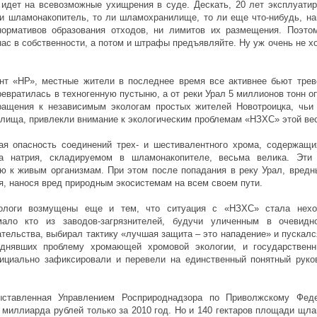
 идет на всевозможные ухищрения в суде. Дескать, 20 лет эксплуатир
 ли шламонакопитель, то ли шламохранилище, то ли еще что-нибудь, н
 нормативов образования отходов, ни лимитов их размещения. Поэто
 нас в собственности, а потом и штрафы предъявляйте. Ну уж очень не 
нт «НР», местные жители в последнее время все активнее бьют трево
евратилась в техногенную пустыню, а от реки Урал 5 миллионов тонн 
ращения к независимым экологам простых жителей Новотроицка, чьи
лища, привлекли внимание к экологическим проблемам «НЗХС» этой ве
кая опасность соединений трех- и шестивалентного хрома, содержащ
та натрия, складируемом в шламонакопителе, весьма велика. Эти
ю к живым организмам. При этом после попадания в реку Урал, вредн
я, нанося вред природным экосистемам на всем своем пути.
кологи возмущены еще и тем, что ситуация с «НЗХС» стала нех
мало кто из заводов-загрязнителей, будучи уличенным в очевидн
тельства, выбирал тактику «лучшая защита – это нападение» и пускалс
поднявших проблему хромающей хромовой экологии, и государственн
ициально зафиксировали и перевели на единственный понятный руко
ыставленная Управлением Росприроднадзора по Приволжскому Феде
2 миллиарда рублей только за 2010 год. Но и 140 гектаров площади 