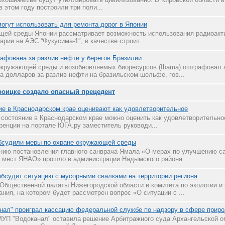
 этом году построили три поли...
огут использовать для ремонта дорог в Японии
ей среды Японии рассматривает возможность использования радиоакти
рии на АЭС “Фукусима-1″, в качестве строит...
афована за разлив нефти у берегов Бразилии
 окружающей среды и возобновляемых биоресурсов (Ibama) оштрафовал
а долларов за разлив нефти на бразильском шельфе, гов...
роицке создало опасный прецедент
ие в Краснодарском крае оценивают как удовлетворительное
 состояние в Краснодарском крае можно оценить как удовлетворительное
ренции на портале ЮГА.ру заместитель руководи...
бсудили меры по охране окружающей среды
ию постановления главного санврача Ямала «О мерах по улучшению са
х мест ЯНАО» прошло в администрации Надымского района
бсудит ситуацию с мусорными свалками на территории региона
Общественной палаты Нижегородской области и комитета по экологии и
ния, на котором будет рассмотрен вопрос «О ситуации с ...
нал" проиграл кассацию федеральной службе по надзору в сфере прир
УП "Водоканал" оставила решение Арбитражного суда Архангельской об