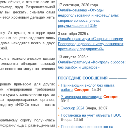
уем объект, а что это сами не
17 сентября, 2026 года
апример, пруд. Разрешительной
Онлайн-семинар «Отходы
му вы, дескать, сначала сами
недропользования и нефтешламы:
хочется хромовым дельцам жить
спорные вопросы учета,
рекультивации и ГЭЭ»
гу. Их пугает, что территория
3 сентября 2026 г.
опасных веществ отделяет лишь
Онлайн-практикум «Спорные позиции
 дома находятся всего в двух
Росприроднадзора: к чему возникают
сной.
претензии у предприятий»
13 августа 2026 г.
ихся в технологическом шламе
Онлайн-практикум «Контроль сбросов:
 элементы обладают высокой
без ошибок и штрафов»
ые вещества могут по течению
ПОСЛЕДНИЕ СООБЩЕНИЯ
орошим примером для других
Начинающий эколог без опыта
ом игнорировании требований
работы
Сегодня
, 15:34
я в суды с заявлениями против
Утилизация неликвидов
Сегодня
,
ых природоохранных органов,
09:11
водству «НЗХС» язык – «язык
Экосбор 2024
Вчера, 18:07
Постановка на учет объекта НВОС
Вчера, 13:58
ральному округу получилась
щламохранилища с размещенными
Переоформление проектов на