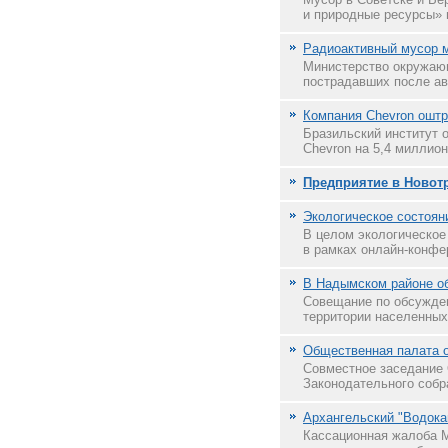
и природные ресурсы» в
Радиоактивный мусор м
Министерство окружающ
пострадавших после ава
Компания Chevron оштр
Бразильский институт
Chevron на 5,4 миллион
Предприятие в Новот
Экологическое состоян
В целом экологическое
в рамках онлайн-конфе
В Надымском районе о
Совещание по обсужден
территории населенны
Общественная палата о
Совместное заседание 
Законодательного собра
Архангельский "Водока
Кассационная жалоба М