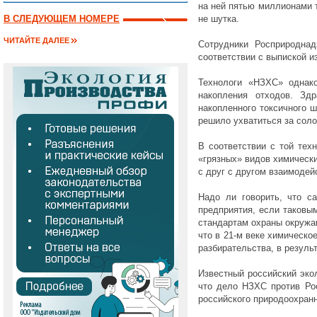
на ней пятью миллионами т
В СЛЕДУЮЩЕМ НОМЕРЕ
не шутка.
ЧИТАЙТЕ ДАЛЕЕ
Сотрудники Росприродна
соответствии с выпиской и
Технологи «НЗХС» однак
накопления отходов. Зд
накопленного токсичного 
решило ухватиться за соло
В соответствии с той тех
«грязных» видов химическ
с друг с другом взаимодей
Надо ли говорить, что с
предприятия, если таковы
стандартам охраны окружаю
что в 21-м веке химическо
разбирательства, в резуль
Известный российский эко
что дело НЗХС против Ро
российского природоохранн