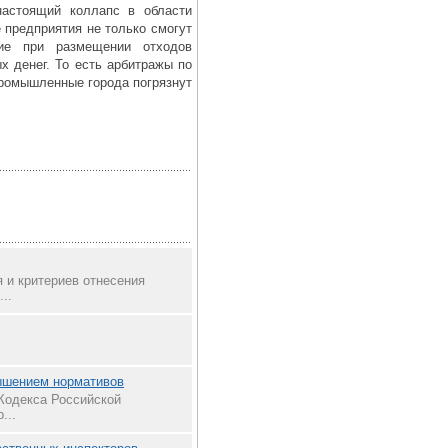
настоящий коллапс в области
предприятия не только смогут
вие при размещении отходов
х денег. То есть арбитражы по
промышленные города погрязнут
 и критериев отнесения
..
ышением нормативов
 Кодекса Российской
...