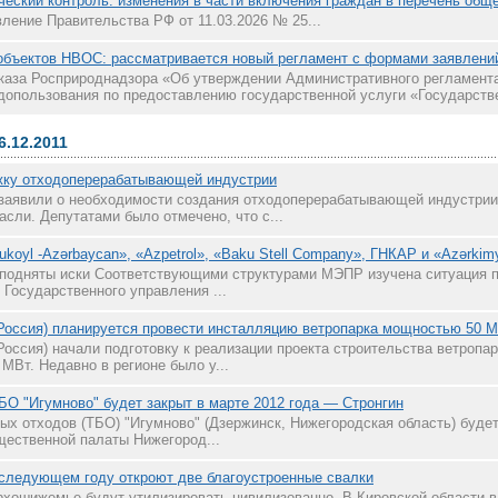
еский контроль: изменения в части включения граждан в перечень общ
ление Правительства РФ от 11.03.2026 № 25...
объектов НВОС: рассматривается новый регламент с формами заявлени
каза Росприроднадзора «Об утверждении Административного регламент
допользования по предоставлению государственной услуги «Государстве
6.12.2011
жку отходоперерабатывающей индустрии
аявили о необходимости создания отходоперерабатывающей индустрии,
асли. Депутатами было отмечено, что с...
oyl -Azərbaycan», «Azpetrol», «Baku Stell Company», ГНКАР и «Azərkim
 подняты иски Соответствующими структурами МЭПР изучена ситуация 
Государственного управления ...
(Россия) планируется провести инсталляцию ветропарка мощностью 50 
Россия) начали подготовку к реализации проекта строительства ветропа
 МВт. Недавно в регионе было у...
БО "Игумново" будет закрыт в марте 2012 года — Стронгин
ых отходов (ТБО) "Игумново" (Дзержинск, Нижегородская область) будет
ественной палаты Нижегород...
 следующем году откроют две благоустроенные свалки
рхошижемье будут утилизировать цивилизованно. В Кировской области 