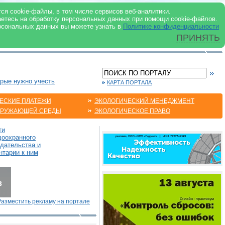
 ИНТЕРНЕТ
ся cookie-файлы, в том числе сервисов веб-аналитики.
аетесь на обработку персональных данных при помощи cookie-файлов.
рсональных данных вы можете узнать в
Политике конфиденциальности
ПРИНЯТЬ
орые нужно учесть
КАРТА ПОРТАЛА
ЕСКИЕ ПЛАТЕЖИ
ЭКОЛОГИЧЕСКИЙ МЕНЕДЖМЕНТ
КРУЖАЮЩЕЙ СРЕДЫ
ЭКОЛОГИЧЕСКОЕ ПРАВО
ти
доохранного
одательства и
нтарии к ним
Разместить рекламу на портале