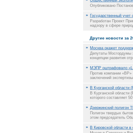
Общественный экологич
Опубликовано Постанов
Государственный учет 
Разработан Проект При
надзору в сфере приро
Другие новости за 2
Москва окажет поддер
Депутаты Мосгордумы з
концепции развития отр
МЭПР оштрафовалo «Luk
Против компании «BP»
заключений экспертизы 
В Курганской области 
В Курганской области (
которого составляет 50
Дзержинский полигон Т
Полигон твердых бытов
этом председатель Общ
В Кировской области в
Мусор в Советске и Ве