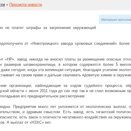
сти
»
Просмотр новости
Материал прочитан
но не платит штрафы за загрязнение окружающей
недополучило от «Новотроицкого завода хромовых соединений» более
нт «НР», завод никогда не вносил платы за размещение опасных отхо
х размеров шламохранилище, в котором содержится более 5 милли
 даже сегодня, когда эта вопиющая ситуация, благодаря усилиям эколог
астаивает на своем праве и дальше сваливать ядовитую химию в окруж
ские организации, наблюдающие за ходом судебного процесса, об
ской области с июля 2011 года до сих пор так и не счел возможным п
откладывая его предварительное рассмотрение.
идна. Предприятие много лет уклоняется от экологических выплат, 
тельством, и здравым смыслом. Есть завод, есть гигантский полигон
опасности, есть закон о платности негативного воздействия на окружаю
ов. А выплат от «НЗХС» нет.