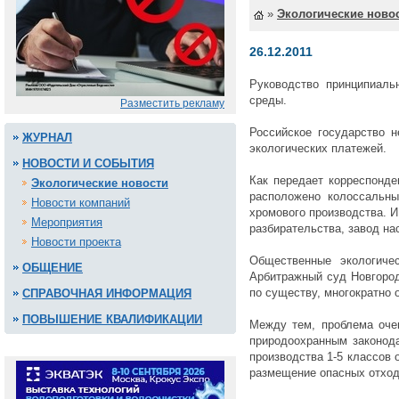
»
Экологические ново
26.12.2011
Руководство принципиаль
среды
.
Разместить рекламу
Российское государство 
ЖУРНАЛ
экологических платежей.
НОВОСТИ И СОБЫТИЯ
Как передает корреспонде
Экологические новости
расположено колоссальны
Новости компаний
хромового производства. И
Мероприятия
разбирательства, завод н
Новости проекта
Общественные экологиче
ОБЩЕНИЕ
Арбитражный суд Новгород
по существу, многократно 
СПРАВОЧНАЯ ИНФОРМАЦИЯ
ПОВЫШЕНИЕ КВАЛИФИКАЦИИ
Между тем, проблема очев
природоохранным законода
производства 1-5 классов 
размещение опасных отход