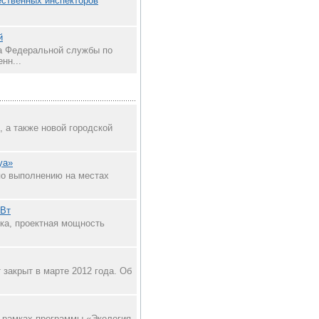
ественных инспекторов
й
а Федеральной службы по
нн...
 а также новой городской
ya»
по выполнению на местах
МВт
рка, проектная мощность
 закрыт в марте 2012 года. Об
в рамках программы «Экология