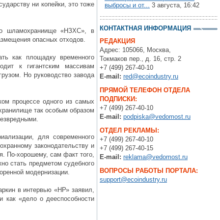
ударству ни копейки, это тоже
выбросы и от...
3 августа, 16:42
КОНТАКТНАЯ ИНФОРМАЦИЯ
что шламохраниище «НЗХС», в
размещения опасных отходов.
РЕДАКЦИЯ
Адрес: 105066, Москва,
ать как площадку временного
Токмаков пер., д. 16, стр. 2
одит к гигантским массивам
+7 (499) 267-40-10
грузом. Но руководство завода
E-mail:
red@ecoindustry.ru
ПРЯМОЙ ТЕЛЕФОН ОТДЕЛА
ПОДПИСКИ:
ском процессе одного из самых
+7 (499) 267-40-10
охранилище так особым образом
E-mail:
podpiska@vedomost.ru
безвредными.
ОТДЕЛ РЕКЛАМЫ:
риализации, для современного
+7 (499) 267-40-10
оохранному законодательству и
+7 (499) 267-40-15
. По-хорошему, сам факт того,
E-mail:
reklama@vedomost.ru
жно стать предметом судебного
ВОПРОСЫ РАБОТЫ ПОРТАЛА:
коренной модернизации.
support@ecoindustry.ru
ркин в интервью «НР» заявил,
и как «дело о дееспособности