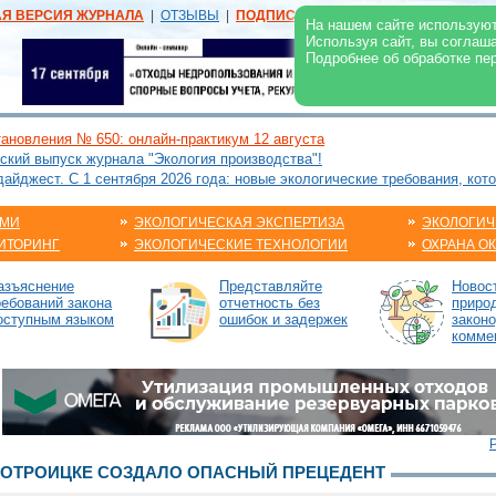
АЯ ВЕРСИЯ ЖУРНАЛА
|
ОТЗЫВЫ
|
ПОДПИСКА
|
РЕКЛАМА:
В ЖУРНАЛЕ
В
На нашем сайте используют
Используя сайт, вы соглаш
Подробнее об обработке пе
ановления № 650: онлайн-практикум 12 августа
ский выпуск журнала "Экология производства"!
йджест. С 1 сентября 2026 года: новые экологические требования, кот
АМИ
ЭКОЛОГИЧЕСКАЯ ЭКСПЕРТИЗА
ЭКОЛОГИЧ
ИТОРИНГ
ЭКОЛОГИЧЕСКИЕ ТЕХНОЛОГИИ
ОХРАНА О
азъяснение
Представляйте
Новос
ребований закона
отчетность без
приро
оступным языком
ошибок и задержек
закон
комме
ВОТРОИЦКЕ СОЗДАЛО ОПАСНЫЙ ПРЕЦЕДЕНТ