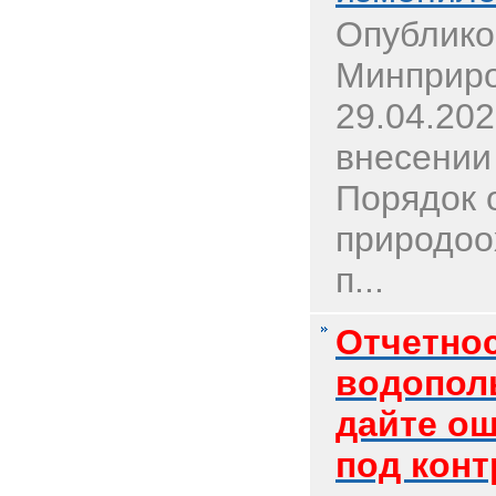
Опублико
Минприро
29.04.20
внесении
Порядок 
природоо
п...
Отчетно
водополь
дайте ош
под конт