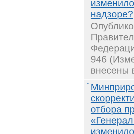
изменило
надзоре?
Опублико
Правител
Федераци
946 (Изм
внесены 
Минприр
скоррект
отбора п
«Генерал
изменило