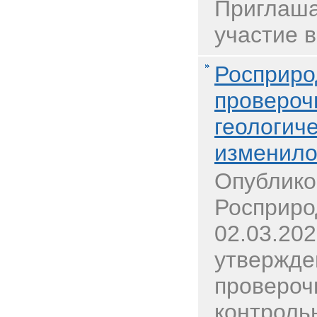
Приглаша
участие в
Росприро
провероч
геологиче
изменило
Опублико
Росприро
02.03.20
утвержд
провероч
контрольн