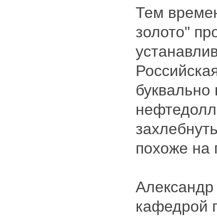
Тем време
золото" п
устанавлив
Российска
буквально 
нефтедолл
захлебнуть
похоже на 
Александр
кафедрой г