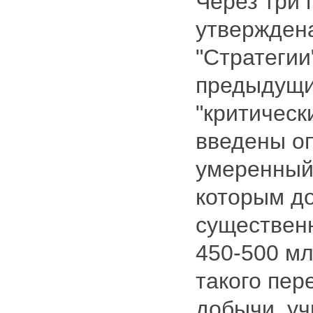
Через три 
утвержден
"Стратегии
предыдущи
"критическ
введены о
умеренный
которым д
существенн
450-500 мл
такого пер
добычи, у