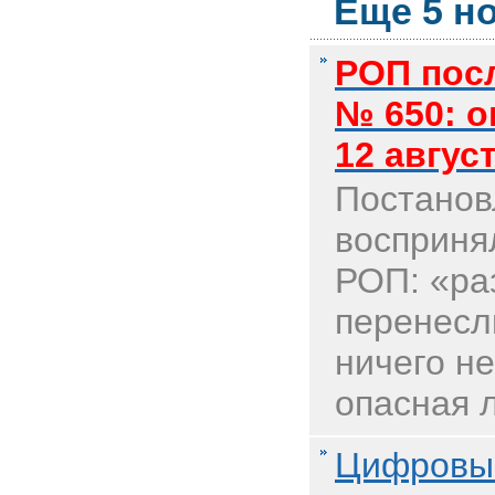
Еще 5 но
РОП пос
№ 650: о
12 авгус
Постанов
воспринял
РОП: «ра
перенесл
ничего не
опасная л
Цифровые