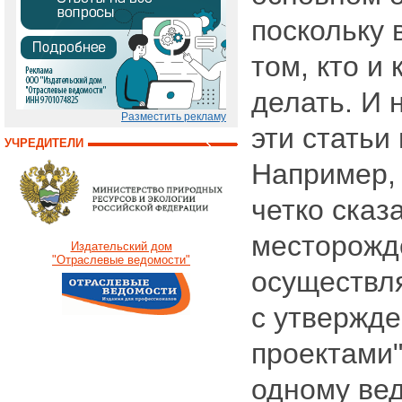
поскольку 
том, кто и 
делать. И 
Разместить рекламу
эти статьи
УЧРЕДИТЕЛИ
Например, 
четко сказ
месторожд
Издательский дом
"Отраслевые ведомости"
осуществля
с утвержд
проектами" 
одному вед