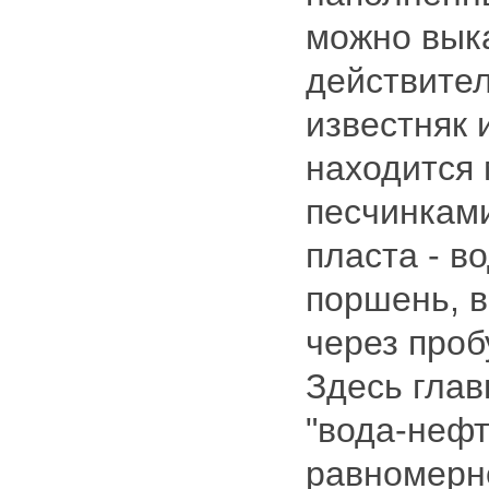
можно выка
действител
известняк 
находится 
песчинкам
пласта - в
поршень, 
через про
Здесь глав
"вода-неф
равномерн