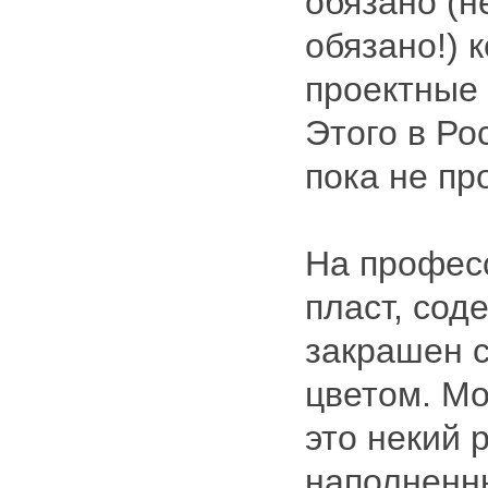
обязано (н
обязано!) 
проектные 
Этого в Ро
пока не пр
На профес
пласт, сод
закрашен 
цветом. Мо
это некий 
наполненн