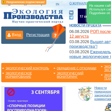
Уведомление подписчикам!
О ЖУРНАЛЕ
|
ЭЛЕКТРОНН
На нашем сайт
Используя сай
Подробнее об
НОВОСТИ ПРОЕКТА
06.08.2026
РОП после
Вход
Регистрация
12 августа
03.08.2026
Вышел авгу
производства"!
03.08.2026
Еженедельн
новые экологические 
ЭКО
ЭКОЛОГИЧЕСКИЙ КОНТРОЛЬ
ОБРАЩЕНИЕ С ОТХОДАМИ
ЭКС
ЭКОЛОГИЧЕСКОЕ
ЭКОЛОГИЧЕСКИЙ
ЭКО
НОРМИРОВАНИЕ
МОНИТОРИНГ
ТЕХ
Новости
природоох
законодате
комментар