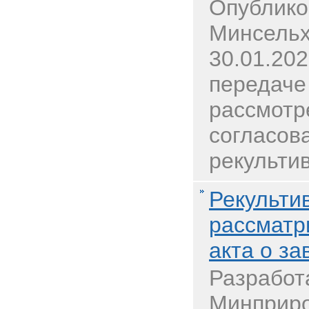
Опублико
Минсельх
30.01.20
передаче
рассмотр
согласов
рекультив
Рекульти
рассматр
акта о з
Разработ
Минприро