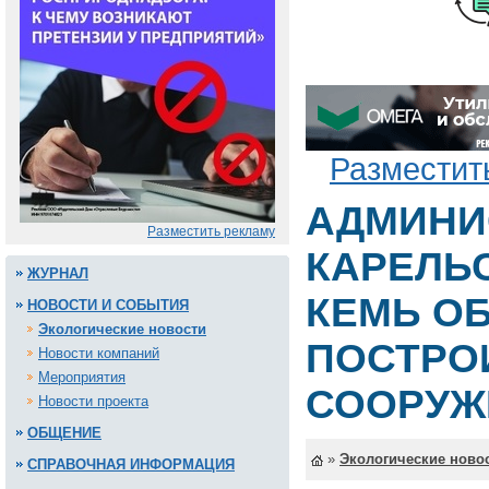
Разместит
АДМИНИ
Разместить рекламу
КАРЕЛЬ
ЖУРНАЛ
КЕМЬ О
НОВОСТИ И СОБЫТИЯ
Экологические новости
ПОСТРО
Новости компаний
Мероприятия
СООРУЖ
Новости проекта
ОБЩЕНИЕ
»
Экологические ново
СПРАВОЧНАЯ ИНФОРМАЦИЯ