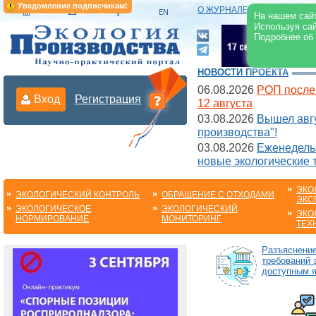
Уведомление подписчикам!
О ЖУРНАЛЕ
|
ЭЛЕКТРОНН
На нашем сайт
Используя сай
Подробнее об
НОВОСТИ ПРОЕКТА
06.08.2026
РОП после
Вход
Регистрация
12 августа
03.08.2026
Вышел авгу
производства"!
03.08.2026
Еженедельн
новые экологические 
ЭКО
ЭКОЛОГИЧЕСКИЙ КОНТРОЛЬ
ОБРАЩЕНИЕ С ОТХОДАМИ
ЭКС
ЭКОЛОГИЧЕСКОЕ
ЭКОЛОГИЧЕСКИЙ
ЭКО
НОРМИРОВАНИЕ
МОНИТОРИНГ
ТЕХ
Разъяснени
требований 
доступным 