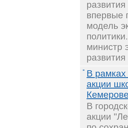
развития
впервые 
модель э
политики
министр 
развития 
В рамках
акции шк
Кемерове
В городс
акции "Л
по сохра