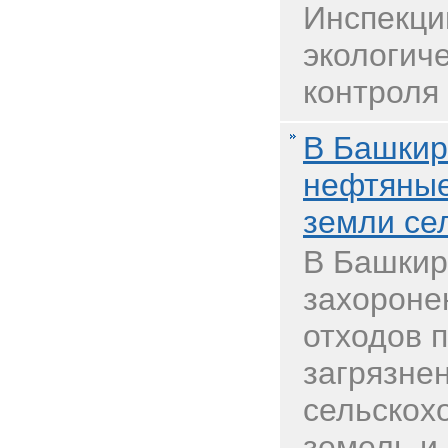
Инспекци
экологиче
контроля 
В Башкир
нефтяные
земли се
В Башкир
захороне
отходов 
загрязне
сельскох
земель и