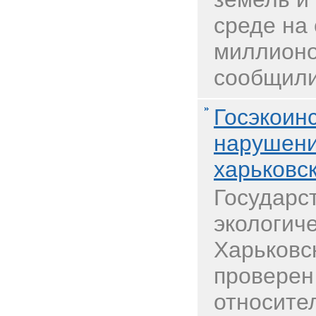
среде на
миллионо
сообщили 
Госэкоин
нарушени
харьковс
Государс
экологич
Харьковс
проверен
относите