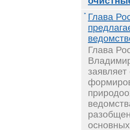
очистны
Глава Ро
предлага
ведомств
Глава Ро
Владимир
заявляет
формиров
природоо
ведомств
разобщен
основных