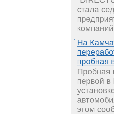
"DIRECTU
стала се
предприя
компаний
На Камча
перерабо
пробная 
Пробная 
первой в
установк
автомоби
этом соо