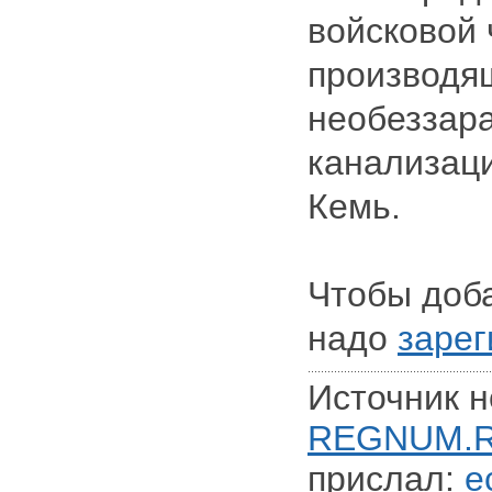
войсковой 
производя
необеззар
канализаци
Кемь.
Чтобы доб
надо
зарег
Источник н
REGNUM.
прислал:
e