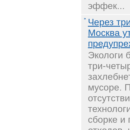
эффек...
Через тр
Москва ут
предупре
Экологи б
три-четы
захлебне
мусоре. 
отсутств
технолог
сборке и