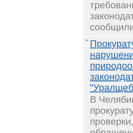
требован
законода
сообщили 
Прокурат
нарушен
природоо
законода
"Уралщеб
В Челяби
прокурат
проверки
обращен