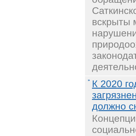
Саткинск
вскрыты 
нарушен
природоо
законода
деятельно
К 2020 го
загрязне
должно сн
Концепци
социальн