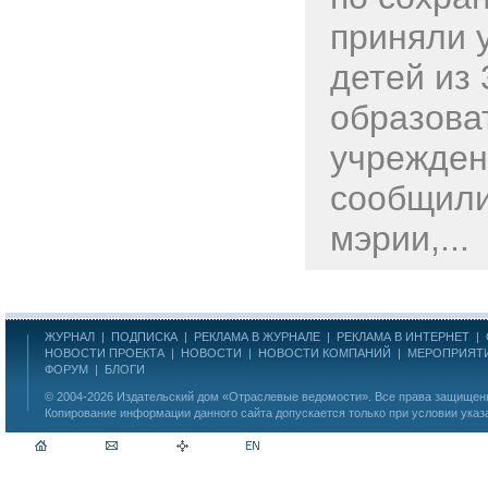
приняли 
детей из 
образова
учрежден
сообщили
мэрии,...
ЖУРНАЛ
|
ПОДПИСКА
|
РЕКЛАМА В ЖУРНАЛЕ
|
РЕКЛАМА В ИНТЕРНЕТ
|
НОВОСТИ ПРОЕКТА
|
НОВОСТИ
|
НОВОСТИ КОМПАНИЙ
|
МЕРОПРИЯТ
ФОРУМ
|
БЛОГИ
© 2004-2026
Издательский дом «Отраслевые ведомости»
. Все права защище
Копирование информации данного сайта допускается только при условии указ