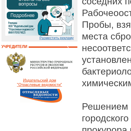
соседних п
Рабочеоост
Пробы, взя
места сбро
Разместить рекламу
несоответ
УЧРЕДИТЕЛИ
установле
бактериоло
химически
Издательский дом
"Отраслевые ведомости"
Решением 
городского
прокурора