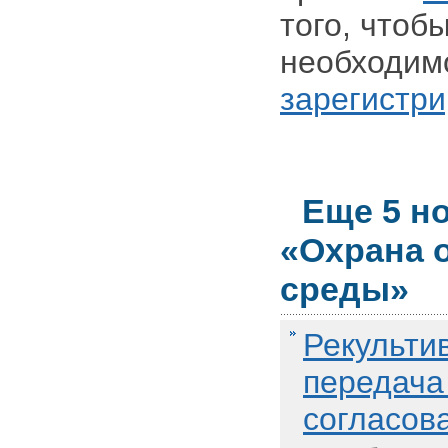
того, чтоб
необходим
зарегистри
Еще 5 н
«Охрана 
среды»
Рекульти
передача
согласов