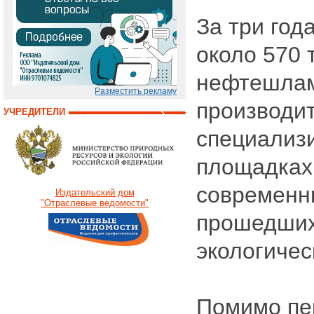
За три год
около 570 
нефтешлам
Разместить рекламу
производит
УЧРЕДИТЕЛИ
специализ
площадках
современн
Издательский дом
"Отраслевые ведомости"
прошедших
экологичес
Помимо пе