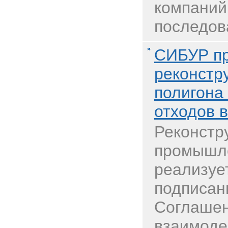
компаний
последов
СИБУР п
реконстр
полигон
отходов 
Реконстр
промышл
реализуе
подписанн
Соглашен
взаимоде