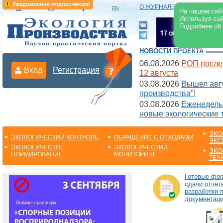
Уведомление подписчикам!
О ЖУРНАЛЕ
|
ЭЛЕКТРОНН
На нашем сайт
Используя сай
Подробнее об
НОВОСТИ ПРОЕКТА
06.08.2026
РОП после
Вход
Регистрация
12 августа
03.08.2026
Вышел авгу
производства"!
03.08.2026
Еженедельн
новые экологические 
ЭКО
ЭКОЛОГИЧЕСКИЙ КОНТРОЛЬ
ОБРАЩЕНИЕ С ОТХОДАМИ
ЭКС
ЭКОЛОГИЧЕСКОЕ
ЭКОЛОГИЧЕСКИЙ
ЭКО
НОРМИРОВАНИЕ
МОНИТОРИНГ
ТЕХ
Готовые фо
сдачи отчет
разработки 
документац