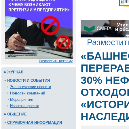
Разместит
«БАШНЕ
Разместить рекламу
ПЕРЕРА
ЖУРНАЛ
30% НЕ
НОВОСТИ И СОБЫТИЯ
Экологические новости
ОТХОДО
Новости компаний
Мероприятия
«ИСТОР
Новости проекта
НАСЛЕД
ОБЩЕНИЕ
СПРАВОЧНАЯ ИНФОРМАЦИЯ