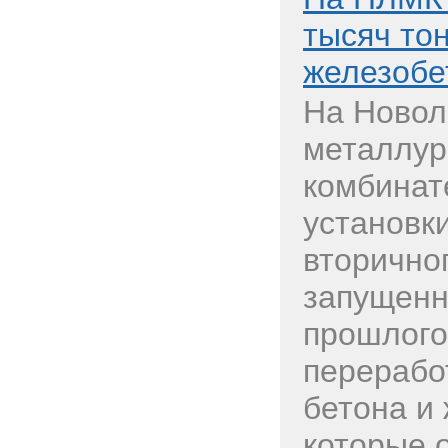
тысяч то
железобе
На Новол
металлур
комбинат
установк
вторично
запущенн
прошлого
перерабо
бетона и
которые о