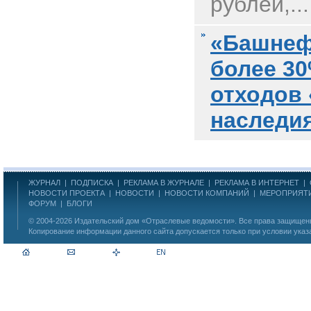
рублей,...
«Башнеф
более 3
отходов 
наследи
ЖУРНАЛ
|
ПОДПИСКА
|
РЕКЛАМА В ЖУРНАЛЕ
|
РЕКЛАМА В ИНТЕРНЕТ
|
НОВОСТИ ПРОЕКТА
|
НОВОСТИ
|
НОВОСТИ КОМПАНИЙ
|
МЕРОПРИЯТ
ФОРУМ
|
БЛОГИ
© 2004-2026
Издательский дом «Отраслевые ведомости»
. Все права защище
Копирование информации данного сайта допускается только при условии указ