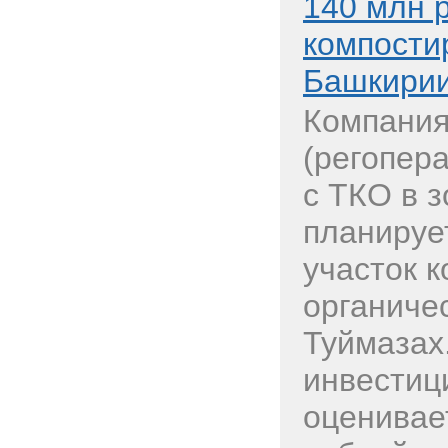
140 млн 
компости
Башкири
Компания
(регопер
с ТКО в 
планируе
участок 
органичес
Туймазах
инвестиц
оценивае