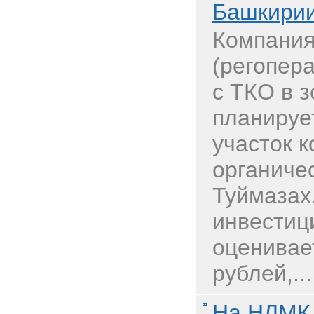
Башкири
Компания
(регопер
с ТКО в 
планируе
участок 
органичес
Туймазах
инвестиц
оценивае
рублей,...
На НЛМК 