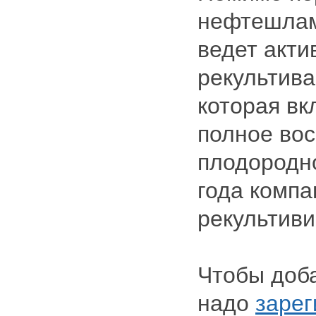
нефтешлам
ведет акти
рекультива
которая вк
полное во
плодородно
года компа
рекультиви
Чтобы доб
надо
зарег