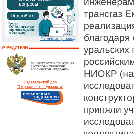
инженерам
трансгаз Е
реализаци
благодаря 
Разместить рекламу
уральских 
УЧРЕДИТЕЛИ
российски
НИОКР (на
Издательский дом
исследоват
"Отраслевые ведомости"
конструкто
приняли уч
исследова
коллектива