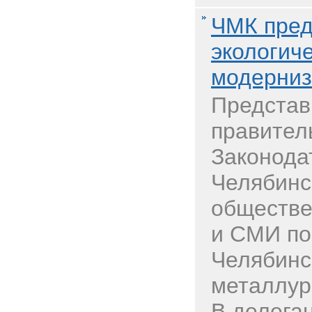
ЧМК пред
экологич
модерниз
Представ
правител
Законода
Челябинс
обществе
и СМИ по
Челябинс
металлур
В делега