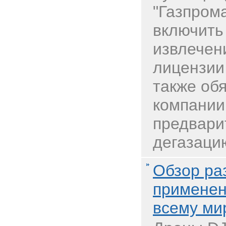
"Газпрома
включить
извлечен
лицензии
также об
компании
предвари
дегазацию
Обзор ра
применен
всему ми