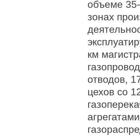
объеме 35-
зонах про
деятельно
эксплуатир
км магист
газопровод
отводов, 1
цехов со 1
газоперек
агрегатами
газораспр