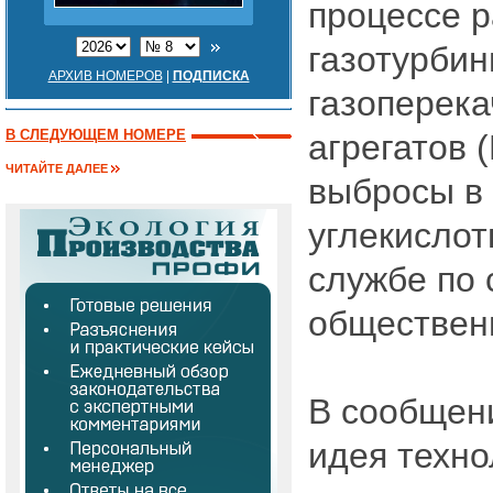
процессе 
газотурби
АРХИВ НОМЕРОВ
|
ПОДПИСКА
газоперек
В СЛЕДУЮЩЕМ НОМЕРЕ
агрегатов 
ЧИТАЙТЕ ДАЛЕЕ
выбросы в
углекислот
службе по 
обществен
В сообщени
идея техн