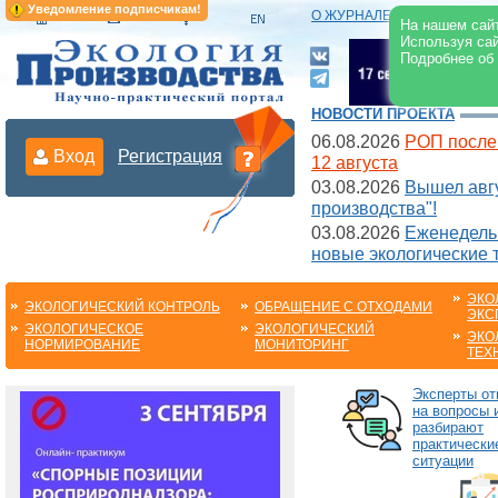
Уведомление подписчикам!
О ЖУРНАЛЕ
|
ЭЛЕКТРОНН
На нашем сайт
Используя сай
Подробнее об
НОВОСТИ ПРОЕКТА
06.08.2026
РОП после
Вход
Регистрация
12 августа
03.08.2026
Вышел авгу
производства"!
03.08.2026
Еженедельн
новые экологические 
ЭКО
ЭКОЛОГИЧЕСКИЙ КОНТРОЛЬ
ОБРАЩЕНИЕ С ОТХОДАМИ
ЭКС
ЭКОЛОГИЧЕСКОЕ
ЭКОЛОГИЧЕСКИЙ
ЭКО
НОРМИРОВАНИЕ
МОНИТОРИНГ
ТЕХ
Эксперты от
на вопросы 
разбирают
практически
ситуации