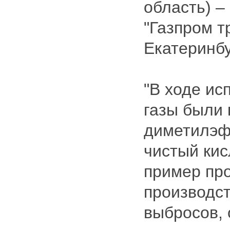
область) 
"Газпром т
Екатеринбу
"В ходе и
газы были 
диметилэф
чистый кис
пример пр
производс
выбросов,