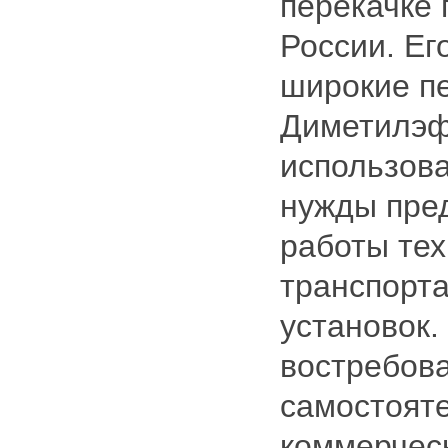
перекачке 
России. Ег
широкие п
Диметилэф
использов
нужды пре
работы тех
транспорта
установок.
востребова
самостоят
коммерческ