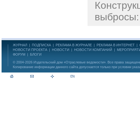
Конструк
выбросы: 
ЖУРНАЛ
|
ПОДПИСКА
|
РЕКЛАМА В ЖУРНАЛЕ
|
РЕКЛАМА В ИНТЕРНЕТ
|
НОВОСТИ ПРОЕКТА
|
НОВОСТИ
|
НОВОСТИ КОМПАНИЙ
|
МЕРОПРИЯТ
ФОРУМ
|
БЛОГИ
© 2004-2026
Издательский дом «Отраслевые ведомости»
. Все права защище
Копирование информации данного сайта допускается только при условии указ