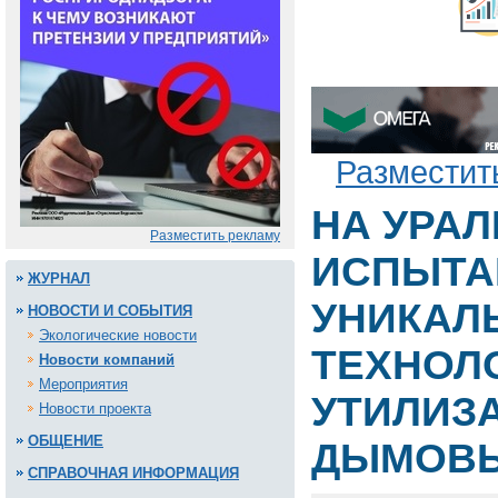
Разместит
НА УРА
Разместить рекламу
ИСПЫТА
ЖУРНАЛ
УНИКАЛ
НОВОСТИ И СОБЫТИЯ
Экологические новости
ТЕХНОЛ
Новости компаний
Мероприятия
УТИЛИЗ
Новости проекта
ОБЩЕНИЕ
ДЫМОВЫ
СПРАВОЧНАЯ ИНФОРМАЦИЯ