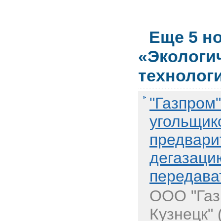
Еще 5 н
«Экологи
технолог
"Газпром"
угольщик
предвари
дегазаци
передава
ООО "Газ
Кузнецк" 