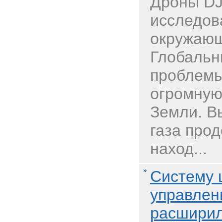
Дроны DJ
исследов
окружаю
Глобальн
проблемы
огромную
Земли. В
газа про
наход...
Систему 
управлен
расширил