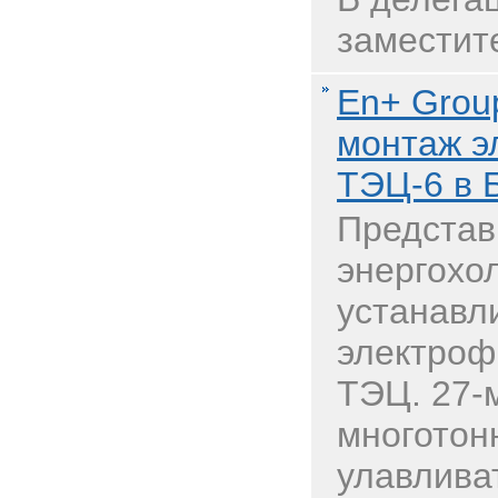
заместите
En+ Grou
монтаж э
ТЭЦ-6 в 
Представ
энергохо
устанавл
электроф
ТЭЦ. 27-
многотон
улавлива