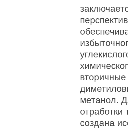
заключаетс
перспекти
обеспечив
избыточног
углекислог
химическо
вторичные 
диметилов
метанол. Д
отработки 
создана и