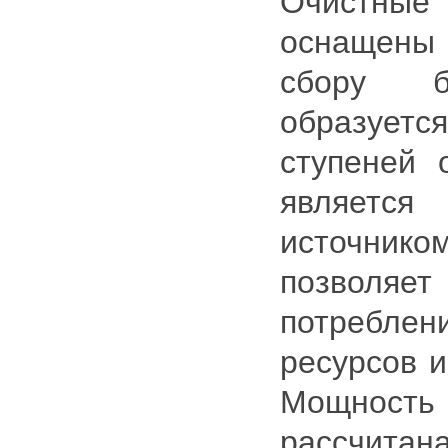
Очистные
оснащен
сбору б
образуе
ступеней 
является
источнико
позвол
потребл
ресурсов и
Мощнос
рассчита