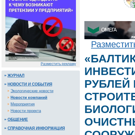
Разместит
«БАЛТИ
Разместить рекламу
ИНВЕСТИ
ЖУРНАЛ
РУБЛЕЙ 
НОВОСТИ И СОБЫТИЯ
Экологические новости
СТРОИТ
Новости компаний
Мероприятия
БИОЛОГ
Новости проекта
ОЧИСТН
ОБЩЕНИЕ
СПРАВОЧНАЯ ИНФОРМАЦИЯ
СООРУЖ