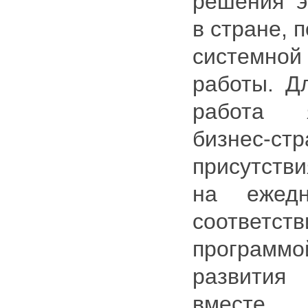
решения э
в стране, 
системно
работы. Д
работа 
бизнес-ст
присутстви
на ежед
соответ
програм
развити
вместе 