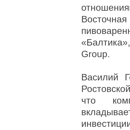
отноше
Восточ
пивовар
«Балтика»
Group.
Василий Г
Ростовско
что ком
вкладыва
инвестици