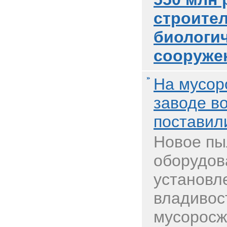
строите
биологи
сооруже
На мусор
заводе в
поставил
Новое пы
оборудов
установл
владивос
мусоросж