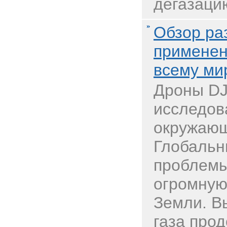
дегазацию
Обзор ра
применен
всему ми
Дроны DJ
исследов
окружаю
Глобальн
проблемы
огромную
Земли. В
газа про