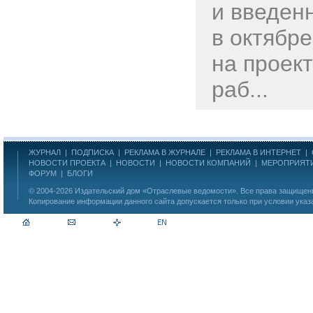
и введен
в октябре
на проек
раб...
ЖУРНАЛ
|
ПОДПИСКА
|
РЕКЛАМА В ЖУРНАЛЕ
|
РЕКЛАМА В ИНТЕРНЕТ
|
НОВОСТИ ПРОЕКТА
|
НОВОСТИ
|
НОВОСТИ КОМПАНИЙ
|
МЕРОПРИЯТ
ФОРУМ
|
БЛОГИ
© 2004-2026
Издательский дом «Отраслевые ведомости»
. Все права защище
Копирование информации данного сайта допускается только при условии указ