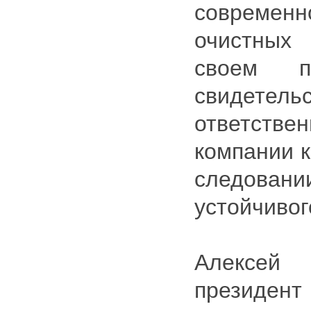
совреме
очистны
своем п
свидет
ответст
компании к
следова
устойчивог
Алексей
президе