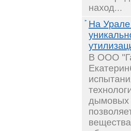
наход...
На Урале
уникальн
утилизац
В ООО "Г
Екатерин
испытани
технолог
дымовых 
позволяе
вещества