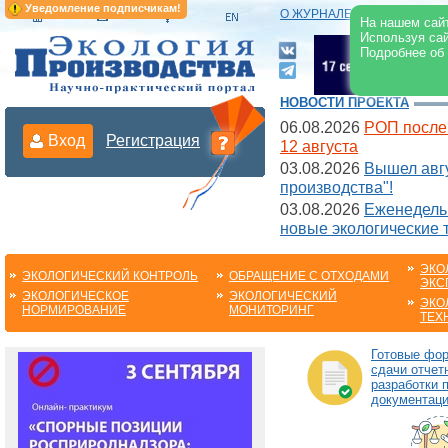
Уведомление подписчикам!
О ЖУРНАЛЕ
|
ЭЛЕКТРОНН
На нашем сайт
Используя сай
Подробнее об
НОВОСТИ ПРОЕКТА
06.08.2026
РОП после
Вход
Регистрация
12 августа
03.08.2026
Вышел авгу
производства"!
03.08.2026
Еженедельн
новые экологические 
ЭКО
ЭКОЛОГИЧЕСКИЙ КОНТРОЛЬ
ОБРАЩЕНИЕ С ОТХОДАМИ
ЭКС
ЭКОЛОГИЧЕСКОЕ
ЭКОЛОГИЧЕСКИЙ
ЭКО
НОРМИРОВАНИЕ
МОНИТОРИНГ
ТЕХ
Готовые фо
сдачи отчет
разработки 
документац