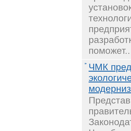
установок
технолог
предприя
разработ
поможет..
ЧМК пред
экологич
модерниз
Представ
правител
Законода