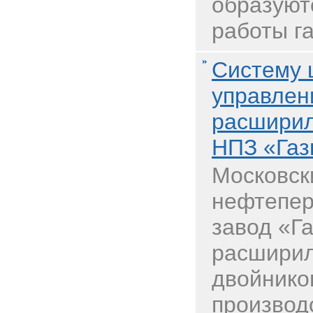
образуют
работы га
Систему 
управлен
расширил
НПЗ «Газ
Московск
нефтепе
завод «Г
расширил
двойнико
производ