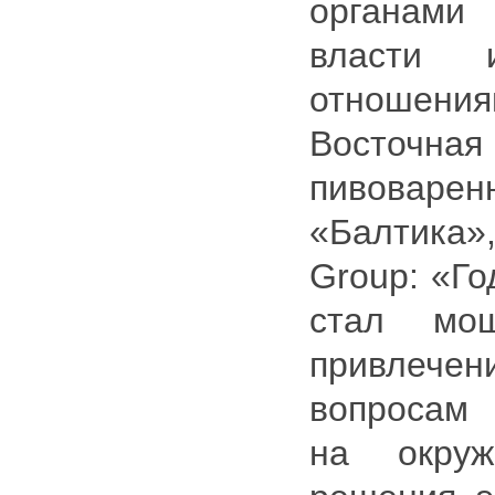
органами
власти 
отноше
Восточ
пивовар
«Балтика»
Group: «Го
стал мо
привлеч
вопросам
на окру