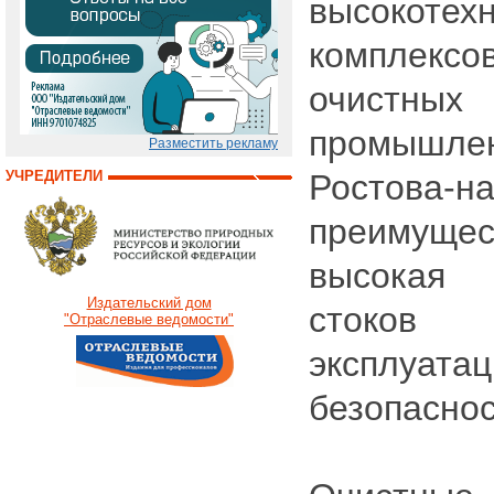
высокотех
комплекс
очистных
промышле
Разместить рекламу
УЧРЕДИТЕЛИ
Ростова
преимуще
высокая 
Издательский дом
стоков
"Отраслевые ведомости"
эксплуата
безопаснос