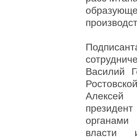
образ
производст
Подписан
сотрудни
Василий Г
Ростовс
Алексей
президе
органами
власти 