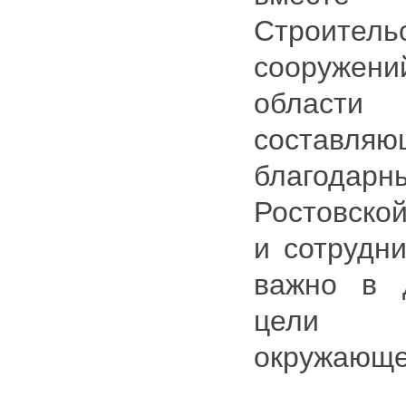
Строите
сооружен
области
соста
благодар
Ростовской
и сотрудни
важно в 
цели –
окружающе