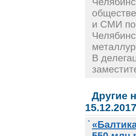
Челябинс
обществе
и СМИ по
Челябинс
металлур
В делега
заместите
Другие 
15.12.201
«Балтика
550 млн 