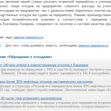
зных регионов нашей страны касались вторичной переработки и утилиза
льного сбора отходов на предприятии, сократить расходы на ути
отходами на предприятии - мы с удовольствием поделились опытом на
одственных отходов мы сдаем на переработку. Помимо производственн
ходов потребительской упаковки в соответствии с принципом р
ла Екатерина Лазарева, специалист по экологии и системе качества ф
ий, надо
зарегистрироваться
u
Для того, чтобы добавить новость, необходимо
зарегистрироваться
теме «Обращение с отходами»
ет 140 млн рублей в компостирование отходов в Башкирии
 (регоператор по обращению с ТКО в зоне № 4) планирует построить уча
 Туймазах. Объем инвестиций в проект оценивается в 141,8 млн рублей,.
ала более 30% нефтяных отходов «исторического наследия»
входит в структуру «Роснефти») переработала более 30% нефтяных отх
22 год, сообщает пресс-служба компании. Экологические инвестиции «Ба
40 тысяч тонн вторичного железобетона
лургическом комбинате с помощью установки для переработки вторично
 переработали 40 тысяч тонн бетона и железобетона, которые образуютс.