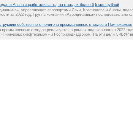
дар и Анапа заработали за год на отходах более 6,5 млн рублей
динамика», управляющая аэропортами Сочи, Краснодара и Анапы, подво
ности за 2022 год. Группа компаний «Аэродинамика» последовательно сл
струкцию собственного полигона промышленных отходов в Нижнекамске
а промышленных отходов реализуется в рамках подписанного в 2022 год
 «Нижнекамскнефтехимом» и Росприроднадзором. На эти цели СИБУР вы