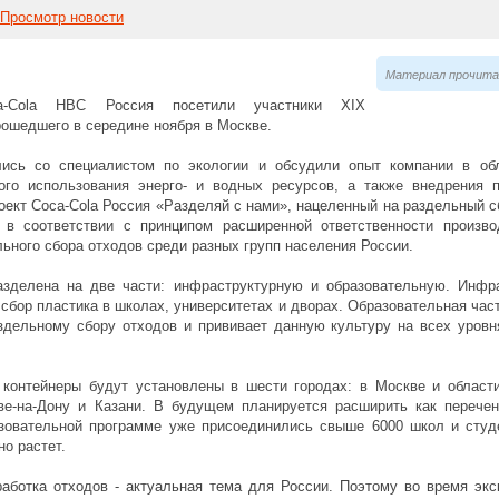
Просмотр новости
Материал прочитан
a-Сola НBC Россия посетили участники XIX
рошедшего в середине ноября в Москве.
лись со специалистом по экологии и обсудили опыт компании в обл
ого использования энерго- и водных ресурсов, а также внедрения 
оект Coca-Cola Россия «Разделяй с нами», нацеленный на раздельный 
и в соответствии с принципом расширенной ответственности произв
льного сбора отходов среди разных групп населения России.
азделена на две части: инфраструктурную и образовательную. Инфр
 сбор пластика в школах, университетах и дворах. Образовательная час
здельному сбору отходов и прививает данную культуру на всех уровн
контейнеры будут установлены в шести городах: в Москве и области,
ве-на-Дону и Казани. В будущем планируется расширить как перечен
азовательной программе уже присоединились свыше 6000 школ и студ
но растет.
аботка отходов - актуальная тема для России. Поэтому во время экс