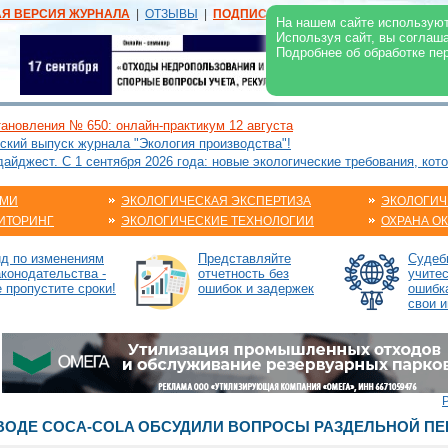
АЯ ВЕРСИЯ ЖУРНАЛА
|
ОТЗЫВЫ
|
ПОДПИСКА
|
РЕКЛАМА:
В ЖУРНАЛЕ
В
На нашем сайте используют
Используя сайт, вы соглаш
Подробнее об обработке пе
ановления № 650: онлайн-практикум 12 августа
ский выпуск журнала "Экология производства"!
йджест. С 1 сентября 2026 года: новые экологические требования, кот
АМИ
ЭКОЛОГИЧЕСКАЯ ЭКСПЕРТИЗА
ЭКОЛОГИЧ
ИТОРИНГ
ЭКОЛОГИЧЕСКИЕ ТЕХНОЛОГИИ
ОХРАНА О
ид по изменениям
Представляйте
Судебн
аконодательства -
отчетность без
учите
е пропустите сроки!
ошибок и задержек
ошибк
свои и
ВОДЕ СOCA-COLA ОБСУДИЛИ ВОПРОСЫ РАЗДЕЛЬНОЙ ПЕ