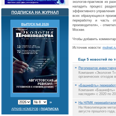
экологов-практиков из ра
наладить процесс разде
эффективного управления 
ПОДПИСКА НА ЖУРНАЛ
всех образующихся произв
переработку и часть от
ВЫПУСК №8 2026
производителя», - отмети
Москве.
Чтобы добавить комментар
Источник новости:
molnet.r
Еще 5 новостей по 
Регоператор инвестиру
Компания «Экология Т»
органических отходов в
«Башнефть» переработ
Компания «Башнефть» (
наследия» с 2020 по 20
На НЛМК переработали 
На Новолипецком метал
АРХИВ НОМЕРОВ
|
ПОДПИСКА
августе прошлого года,