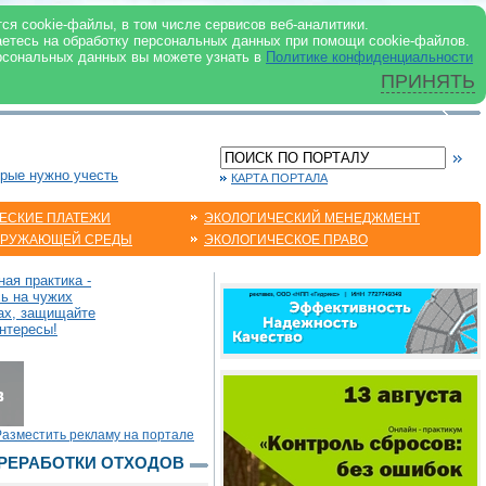
 ИНТЕРНЕТ
ся cookie-файлы, в том числе сервисов веб-аналитики.
аетесь на обработку персональных данных при помощи cookie-файлов.
рсональных данных вы можете узнать в
Политике конфиденциальности
ПРИНЯТЬ
орые нужно учесть
КАРТА ПОРТАЛА
ЕСКИЕ ПЛАТЕЖИ
ЭКОЛОГИЧЕСКИЙ МЕНЕДЖМЕНТ
КРУЖАЮЩЕЙ СРЕДЫ
ЭКОЛОГИЧЕСКОЕ ПРАВО
ая практика -
сь на чужих
ах, защищайте
нтересы!
Разместить рекламу на портале
РЕРАБОТКИ ОТХОДОВ