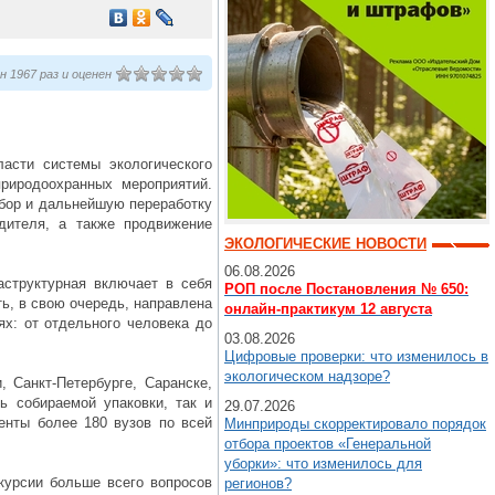
 1967 раз и оценен
асти системы экологического
природоохранных мероприятий.
сбор и дальнейшую переработку
одителя, а также продвижение
ЭКОЛОГИЧЕСКИЕ НОВОСТИ
06.08.2026
аструктурная включает в себя
РОП после Постановления № 650:
ть, в свою очередь, направлена
онлайн-практикум 12 августа
ях: от отдельного человека до
03.08.2026
Цифровые проверки: что изменилось в
экологическом надзоре?
 Санкт-Петербурге, Саранске,
ь собираемой упаковки, так и
29.07.2026
енты более 180 вузов по всей
Минприроды скорректировало порядок
отбора проектов «Генеральной
уборки»: что изменилось для
курсии больше всего вопросов
регионов?