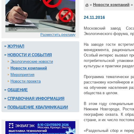
»
Новости компаний
»
24.11.2016
Московский завод Coc
Экологического форума, п
Разместить рекламу
На заводе гости встрети
ЖУРНАЛ
менеджмента, рациональн
НОВОСТИ И СОБЫТИЯ
Особый интерес вызвал пр
потребительской упаковк
Экологические новости
культуры и практики разде
Новости компаний
Мероприятия
Программа тематически р
Новости проекта
расстановку контейнеров и
на обучение населения ра
ОБЩЕНИЕ
общества в целом.
СПРАВОЧНАЯ ИНФОРМАЦИЯ
В этом году специальные 
ПОВЫШЕНИЕ КВАЛИФИКАЦИИ
Нижнем Новгороде, Росто
географию охвата. К обр
стране, и их число постоян
«Раздельный сбор и перер