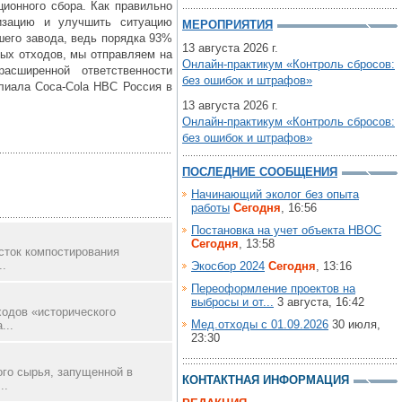
ционного сбора. Как правильно
лизацию и улучшить ситуацию
МЕРОПРИЯТИЯ
шего завода, ведь порядка 93%
13 августа 2026 г.
ых отходов, мы отправляем на
Онлайн-практикум «Контроль сбросов:
асширенной ответственности
без ошибок и штрафов»
илиала Coca-Cola HBC Россия в
13 августа 2026 г.
Онлайн-практикум «Контроль сбросов:
без ошибок и штрафов»
ПОСЛЕДНИЕ СООБЩЕНИЯ
Начинающий эколог без опыта
работы
Сегодня
, 16:56
Постановка на учет объекта НВОС
Сегодня
, 13:58
сток компостирования
..
Экосбор 2024
Сегодня
, 13:16
Переоформление проектов на
выбросы и от...
3 августа, 16:42
одов «исторического
Мед.отходы с 01.09.2026
30 июля,
...
23:30
го сырья, запущенной в
КОНТАКТНАЯ ИНФОРМАЦИЯ
..