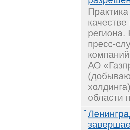
разреше
Практика
качестве
региона.
пресс-сл
компаний
АО «Газп
(добываю
холдинга
области п
Ленингра
завершае