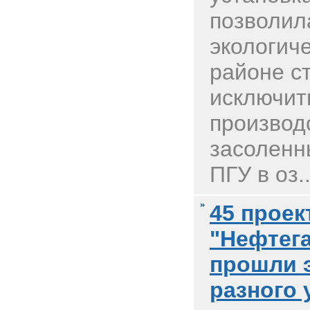
позволил
экологич
районе с
исключит
производ
засоленн
ПГУ в оз..
45 прое
"Нефтег
прошли 
разного 