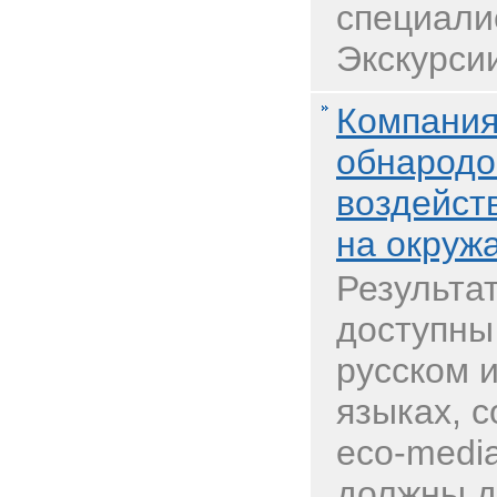
специали
Экскурсии
Компания
обнародо
воздейст
на окруж
Результа
доступны
русском 
языках, 
eco-media
должны д