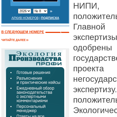
НИПИ,
положите
АРХИВ НОМЕРОВ
|
ПОДПИСКА
Главной 
В СЛЕДУЮЩЕМ НОМЕРЕ
эксперти
ЧИТАЙТЕ ДАЛЕЕ
одобре
государств
проек
негосудар
эксперти
положит
Экологич