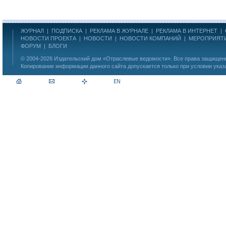
ЖУРНАЛ
|
ПОДПИСКА
|
РЕКЛАМА В ЖУРНАЛЕ
|
РЕКЛАМА В ИНТЕРНЕТ
|
НОВОСТИ ПРОЕКТА
|
НОВОСТИ
|
НОВОСТИ КОМПАНИЙ
|
МЕРОПРИЯТ
ФОРУМ
|
БЛОГИ
© 2004-2026
Издательский дом «Отраслевые ведомости»
. Все права защище
Копирование информации данного сайта допускается только при условии указ