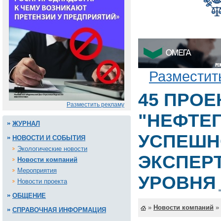
Разместит
45 ПРОЕ
Разместить рекламу
"НЕФТЕ
ЖУРНАЛ
УСПЕШН
НОВОСТИ И СОБЫТИЯ
Экологические новости
ЭКСПЕР
Новости компаний
Мероприятия
УРОВНЯ
Новости проекта
ОБЩЕНИЕ
»
Новости компаний
»
СПРАВОЧНАЯ ИНФОРМАЦИЯ