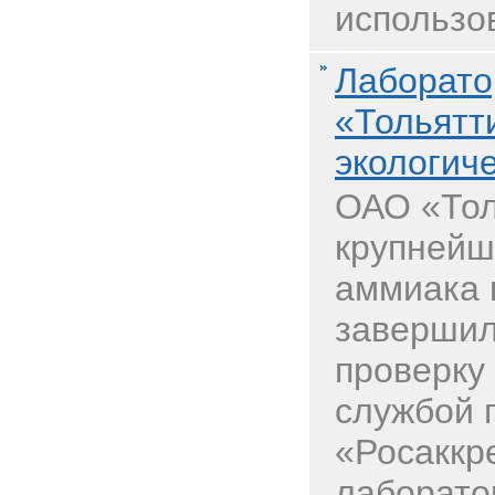
использов
Лаборато
«Тольятт
экологич
ОАО «Тол
крупнейш
аммиака 
завершил
проверку
службой 
«Росаккр
лаборатор