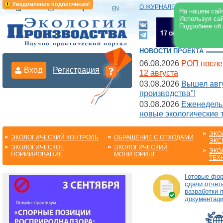
Уведомление подписчикам!
О ЖУРНАЛЕ
|
ЭЛЕКТРОНН
На нашем сайт
Используя сай
Подробнее об
НОВОСТИ ПРОЕКТА
06.08.2026
РОП после
Вход
Регистрация
12 августа
03.08.2026
Вышел авгу
производства"!
03.08.2026
Еженедельн
новые экологические 
ЭКО
ЭКОЛОГИЧЕСКИЙ КОНТРОЛЬ
ОБРАЩЕНИЕ С ОТХОДАМИ
ЭКС
ЭКОЛОГИЧЕСКОЕ
ЭКОЛОГИЧЕСКИЙ
ЭКО
НОРМИРОВАНИЕ
МОНИТОРИНГ
ТЕХ
Готовые фо
сдачи отчет
разработки 
документац