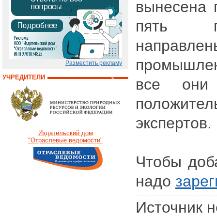
вынесена 
пять п
направле
промышлен
Разместить рекламу
УЧРЕДИТЕЛИ
все они
положите
экспертов.
Издательский дом
"Отраслевые ведомости"
Чтобы доб
надо
зарег
Источник н