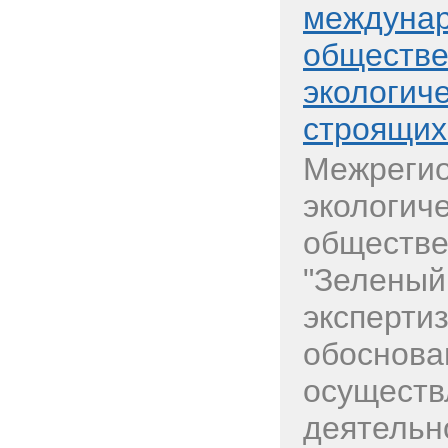
междуна
обществе
экологич
строящих
Межреги
экологич
обществе
"Зеленый
эксперти
обоснова
осуществ
деятельн