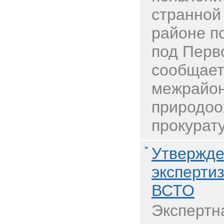
странной
районе п
под Перв
сообщает
межрайо
природоо
прокурату
Утвержде
экспертиз
ВСТО
Экспертн