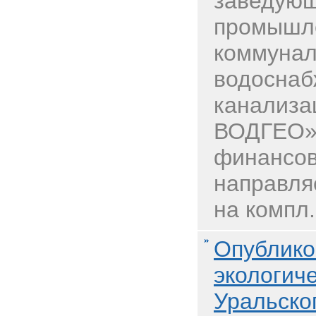
заведующ
промышле
коммунал
водоснаб
канализа
ВОДГЕО»
финансов
направля
на компл.
Опублико
экологиче
Уральско