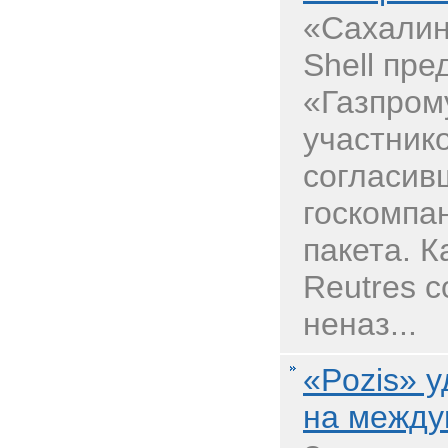
«Сахалин
Shell пр
«Газпром
участнико
согласив
госкомпа
пакета. 
Reutres с
неназ...
«Pozis» 
на между