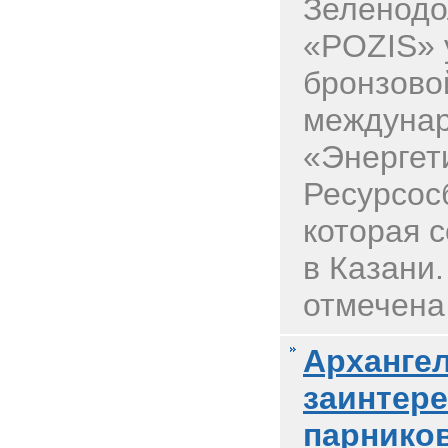
Зеленодо
«POZIS» 
бронзово
междунар
«Энергет
Ресурсос
которая 
в Казани
отмечена 
Арханге
заинтере
парнико