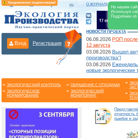
Уведомление подписчикам!
О ЖУРНАЛЕ
|
ЭЛЕКТРОНН
На нашем сайт
Используя сай
Подробнее об
НОВОСТИ ПРОЕКТА
06.08.2026
РОП после
Вход
Регистрация
12 августа
03.08.2026
Вышел авгу
производства"!
03.08.2026
Еженедельн
новые экологические 
ЭКО
ЭКОЛОГИЧЕСКИЙ КОНТРОЛЬ
ОБРАЩЕНИЕ С ОТХОДАМИ
ЭКС
ЭКОЛОГИЧЕСКОЕ
ЭКОЛОГИЧЕСКИЙ
ЭКО
НОРМИРОВАНИЕ
МОНИТОРИНГ
ТЕХ
Представля
отчетность 
ошибок и за