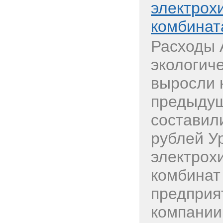
электрох
комбината
Расходы 
экологич
выросли 
предыдущ
составил
рублей У
электрох
комбинат 
предприя
компании 