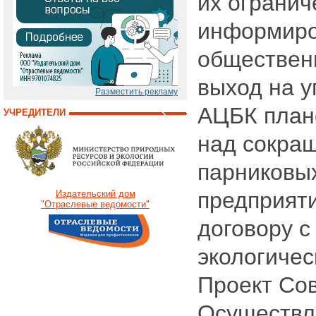
их огранич
информир
общественн
выход на у
Разместить рекламу
АЦБК план
УЧРЕДИТЕЛИ
над сокра
парниковых
предприяти
Издательский дом
"Отраслевые ведомости"
договору с
экологичес
Проект Со
Осуществл