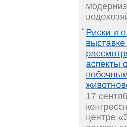
модерниз
водохозяй
Риски и о
выставк
рассмотр
аспекты 
побочным
животнов
17 сентяб
конгресс
центре «