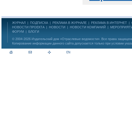
ЖУРНАЛ
|
ПОДПИСКА
|
РЕКЛАМА В ЖУРНАЛЕ
|
РЕКЛАМА В ИНТЕРНЕТ
|
НОВОСТИ ПРОЕКТА
|
НОВОСТИ
|
НОВОСТИ КОМПАНИЙ
|
МЕРОПРИЯТ
ФОРУМ
|
БЛОГИ
© 2004-2026
Издательский дом «Отраслевые ведомости»
. Все права защище
Копирование информации данного сайта допускается только при условии указ