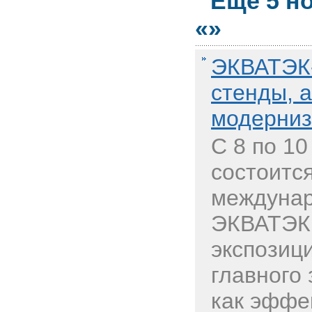
Еще 5 н
«»
ЭКВАТЭК-
стенды, 
модерниз
С 8 по 10
состоится
междунар
ЭКВАТЭК.
экспозици
главного 
как эффе