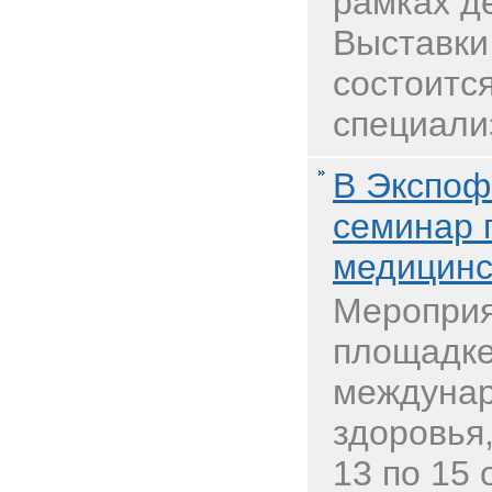
рамках д
Выставк
состоитс
специали
В Экспоф
семинар 
медицинс
Мероприя
площадке
междунар
здоровья,
13 по 15