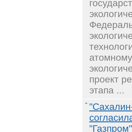
государс
экологич
Федераль
экологиче
технолог
атомному
экологич
проект р
этапа ...
"Сахалин-
согласил
"Газпром"