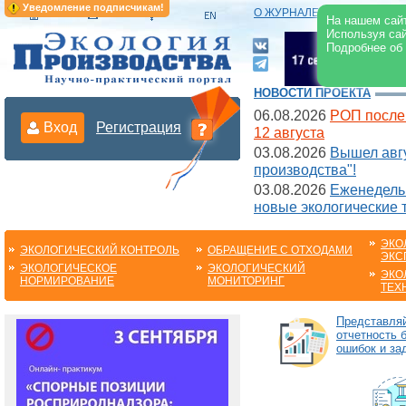
Уведомление подписчикам!
О ЖУРНАЛЕ
|
ЭЛЕКТРОНН
На нашем сайт
Используя сай
Подробнее об
НОВОСТИ ПРОЕКТА
06.08.2026
РОП после
Вход
Регистрация
12 августа
03.08.2026
Вышел авгу
производства"!
03.08.2026
Еженедельн
новые экологические 
ЭКО
ЭКОЛОГИЧЕСКИЙ КОНТРОЛЬ
ОБРАЩЕНИЕ С ОТХОДАМИ
ЭКС
ЭКОЛОГИЧЕСКОЕ
ЭКОЛОГИЧЕСКИЙ
ЭКО
НОРМИРОВАНИЕ
МОНИТОРИНГ
ТЕХ
Представля
отчетность 
ошибок и за