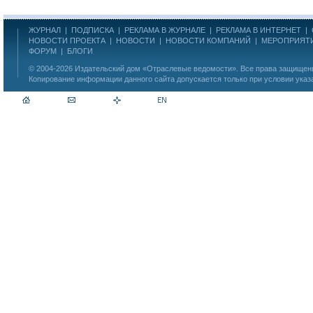
ЖУРНАЛ
|
ПОДПИСКА
|
РЕКЛАМА В ЖУРНАЛЕ
|
РЕКЛАМА В ИНТЕРНЕТ
|
НОВОСТИ ПРОЕКТА
|
НОВОСТИ
|
НОВОСТИ КОМПАНИЙ
|
МЕРОПРИЯТ
ФОРУМ
|
БЛОГИ
© 2004-2026
Издательский дом «Отраслевые ведомости»
. Все права защище
Копирование информации данного сайта допускается только при условии указ