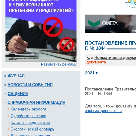
ПОСТАНОВЛЕНИЕ ПРА
Г. № 1844
»
Нормативные докум
документа
Разместить рекламу
2021 г.
ЖУРНАЛ
НОВОСТИ И СОБЫТИЯ
Постановление Правительс
ОБЩЕНИЕ
2021 г. № 1844
СПРАВОЧНАЯ ИНФОРМАЦИЯ
Для того, чтобы добавить 
Календарь эколога
зарегистрироваться
Судебные решения
Каталог предприятий
Экологический словарь
Доклады по экологии