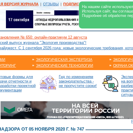
АЯ ВЕРСИЯ ЖУРНАЛА
|
ОТЗЫВЫ
|
ПОДПИСКА
|
РЕКЛАМА:
В ЖУРНАЛЕ
В
На нашем сайте используют
Используя сайт, вы соглаш
Подробнее об обработке пе
ановления № 650: онлайн-практикум 12 августа
ский выпуск журнала "Экология производства"!
йджест. С 1 сентября 2026 года: новые экологические требования, кот
АМИ
ЭКОЛОГИЧЕСКАЯ ЭКСПЕРТИЗА
ЭКОЛОГИЧ
ИТОРИНГ
ЭКОЛОГИЧЕСКИЕ ТЕХНОЛОГИИ
ОХРАНА О
отовые формы для
Гид по изменениям
Экспе
дачи отчетности и
законодательства -
на воп
азработки проектной
не пропустите сроки!
разби
окументации
практ
ситуа
ДЗОРА ОТ 05 НОЯБРЯ 2020 Г. № 747