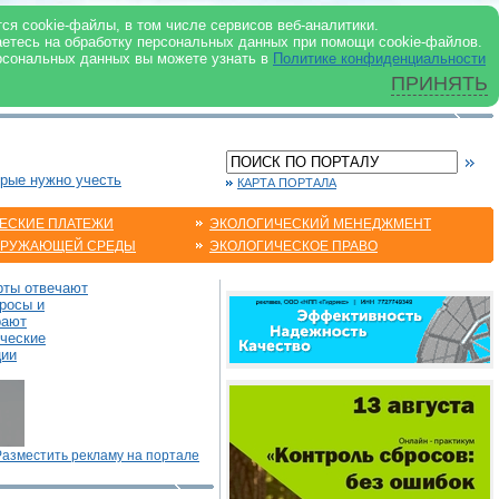
 ИНТЕРНЕТ
ся cookie-файлы, в том числе сервисов веб-аналитики.
аетесь на обработку персональных данных при помощи cookie-файлов.
рсональных данных вы можете узнать в
Политике конфиденциальности
ПРИНЯТЬ
орые нужно учесть
КАРТА ПОРТАЛА
ЕСКИЕ ПЛАТЕЖИ
ЭКОЛОГИЧЕСКИЙ МЕНЕДЖМЕНТ
КРУЖАЮЩЕЙ СРЕДЫ
ЭКОЛОГИЧЕСКОЕ ПРАВО
рты отвечают
росы и
рают
ические
ции
Разместить рекламу на портале