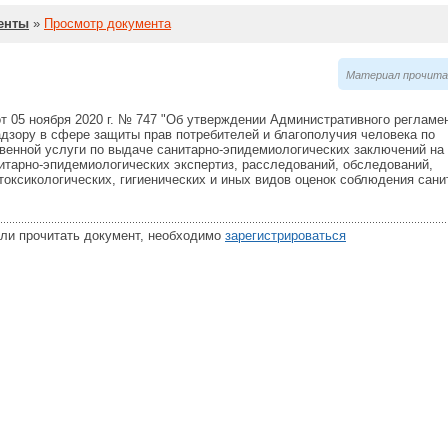
енты
»
Просмотр документа
Материал прочитан
т 05 ноября 2020 г. № 747 "Об утверждении Административного регламе
дзору в сфере защиты прав потребителей и благополучия человека по
венной услуги по выдаче санитарно-эпидемиологических заключений на
итарно-эпидемиологических экспертиз, расследований, обследований,
токсикологических, гигиенических и иных видов оценок соблюдения сан
или прочитать документ, необходимо
зарегистрироваться