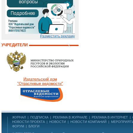
Разместить рекламу
УЧРЕДИТЕЛИ
Издательский дом
"Отраслевые ведомости"
ЖУРНАЛ
|
ПОДПИСКА
|
РЕКЛАМА В ЖУРНАЛЕ
|
РЕКЛАМА В ИНТЕРНЕТ
|
НОВОСТИ ПРОЕКТА
|
НОВОСТИ
|
НОВОСТИ КОМПАНИЙ
|
МЕРОПРИЯТ
ФОРУМ
|
БЛОГИ