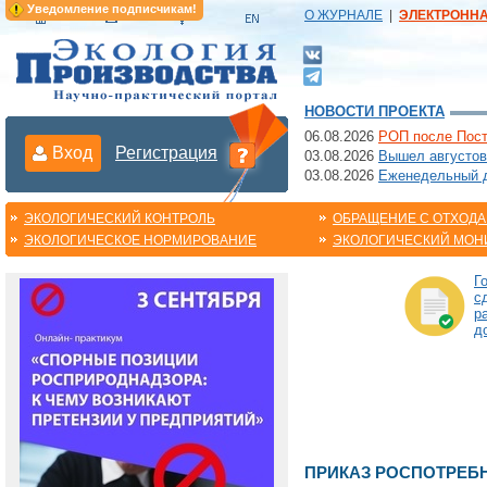
Уведомление подписчикам!
О ЖУРНАЛЕ
|
ЭЛЕКТРОНН
НОВОСТИ ПРОЕКТА
06.08.2026
РОП после Пост
Вход
Регистрация
03.08.2026
Вышел августов
03.08.2026
Еженедельный да
ЭКОЛОГИЧЕСКИЙ КОНТРОЛЬ
ОБРАЩЕНИЕ С ОТХОД
ЭКОЛОГИЧЕСКОЕ НОРМИРОВАНИЕ
ЭКОЛОГИЧЕСКИЙ МОН
Г
с
р
д
ПРИКАЗ РОСПОТРЕБНА