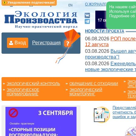
Уведомление подписчикам!
О ЖУРНАЛЕ
|
ЭЛЕКТРОНН
На нашем сайт
Используя сай
Подробнее об
НОВОСТИ ПРОЕКТА
06.08.2026
РОП после
Вход
Регистрация
12 августа
03.08.2026
Вышел авгу
производства"!
03.08.2026
Еженедельн
новые экологические 
ЭКО
ЭКОЛОГИЧЕСКИЙ КОНТРОЛЬ
ОБРАЩЕНИЕ С ОТХОДАМИ
ЭКС
ЭКОЛОГИЧЕСКОЕ
ЭКОЛОГИЧЕСКИЙ
ЭКО
НОРМИРОВАНИЕ
МОНИТОРИНГ
ТЕХ
Представля
отчетность 
ошибок и за