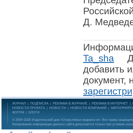
Председат
Российско
Д. Медвед
Информаци
Ta_sha
Для
добавить и
документ, 
зарегистри
ЖУРНАЛ
|
ПОДПИСКА
|
РЕКЛАМА В ЖУРНАЛЕ
|
РЕКЛАМА В ИНТЕРНЕТ
|
НОВОСТИ ПРОЕКТА
|
НОВОСТИ
|
НОВОСТИ КОМПАНИЙ
|
МЕРОПРИЯТ
ФОРУМ
|
БЛОГИ
© 2004-2026
Издательский дом «Отраслевые ведомости»
. Все права защище
Копирование информации данного сайта допускается только при условии указ