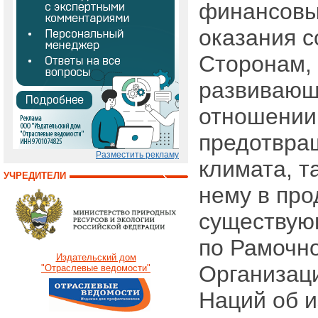
финансовы
оказания с
Сторонам,
развивающ
отношении
предотвра
Разместить рекламу
климата, т
УЧРЕДИТЕЛИ
нему в про
существую
по Рамочн
Издательский дом
Организац
"Отраслевые ведомости"
Наций об 