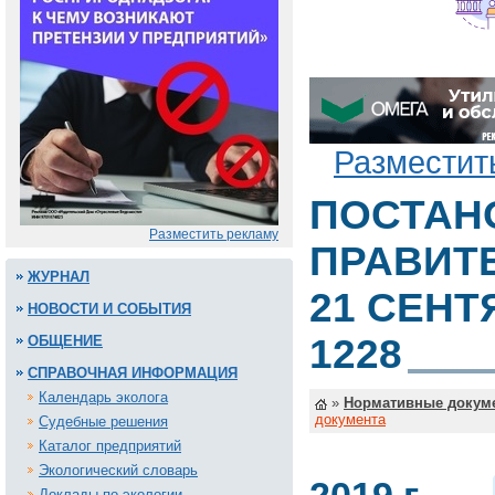
Разместит
ПОСТАН
Разместить рекламу
ПРАВИТ
ЖУРНАЛ
21 СЕНТЯ
НОВОСТИ И СОБЫТИЯ
1228
ОБЩЕНИЕ
СПРАВОЧНАЯ ИНФОРМАЦИЯ
Календарь эколога
»
Нормативные докум
документа
Судебные решения
Каталог предприятий
Экологический словарь
Доклады по экологии