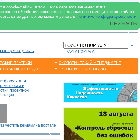
 ИНТЕРНЕТ
ся cookie-файлы, в том числе сервисов веб-аналитики.
аетесь на обработку персональных данных при помощи cookie-файлов.
рсональных данных вы можете узнать в
Политике конфиденциальности
ПРИНЯТЬ
орые нужно учесть
КАРТА ПОРТАЛА
ЕСКИЕ ПЛАТЕЖИ
ЭКОЛОГИЧЕСКИЙ МЕНЕДЖМЕНТ
КРУЖАЮЩЕЙ СРЕДЫ
ЭКОЛОГИЧЕСКОЕ ПРАВО
ые формы для
отчетности и
отки проектной
ентации
Разместить рекламу на портале