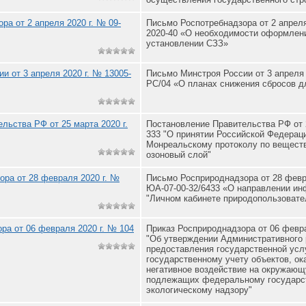
ра от 2 апреля 2020 г. № 09-
Письмо Роспотребнадзора от 2 апреля
2020-40 «О необходимости оформлен
установлении СЗЗ»
и от 3 апреля 2020 г. № 13005-
Письмо Минстроя России от 3 апреля 
РС/04 «О планах снижения сбросов д
льства РФ от 25 марта 2020 г.
Постановление Правительства РФ от 
333 "О принятии Российской Федераци
Монреальскому протоколу по вещес
озоновый слой"
ра от 28 февраля 2020 г. №
Письмо Росприроднадзора от 28 февр
ЮА-07-00-32/6433 «О направлении ин
"Личном кабинете природопользовате
ра от 06 февраля 2020 г. № 104
Приказ Росприроднадзора от 06 февра
"Об утверждении Административного
предоставления государственной усл
государственному учету объектов, о
негативное воздействие на окружающ
подлежащих федеральному государс
экологическому надзору"