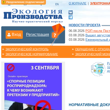
Уведомление подписчикам!
О ЖУРНАЛЕ
|
ЭЛЕКТРОНН
НОВОСТИ ПРОЕКТА
06.08.2026
РОП после Пост
Вход
Регистрация
03.08.2026
Вышел августов
03.08.2026
Еженедельный да
ЭКОЛОГИЧЕСКИЙ КОНТРОЛЬ
ОБРАЩЕНИЕ С ОТХОД
ЭКОЛОГИЧЕСКОЕ НОРМИРОВАНИЕ
ЭКОЛОГИЧЕСКИЙ МОН
Р
т
д
НОРМАТИВНЫЕ ДОК