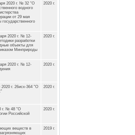
ря 2020 г. № 32 "О
2020 г.
ственного водного
истерства
рации от 29 мая
ы государственного
ря 2020 г. № 12-
2020 г.
етодики разработки
дные объекты для
риказом Минприроды
ря 2020 г. № 12-
2020 г.
едения
2020 г. 26исх-364 "О
2020 г.
х"
 г. № 48 "О
2020 г.
огии Российской
няющих веществ в
2019 г.
 загрязняющих