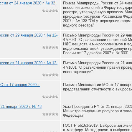
сии от 24 января 2020 г. № 32
Приказ Минприроды России от 24 янва
внесении изменений в Форму государ
реестра, утвержденную приказом Мин
природных ресурсов Российской Феде
2007 г. № 138 "Об утверждении форм
водного реестра"
сии от 29 января 2020 г. № 12-
Письмо Минприроды России от 29 янва
47/2081 "О разъяснении положений М
НДС веществ и микроорганизмов в во
водопользователей, утвержденную п
России от 17 декабря 2007 г. № 333"
сии от 21 января 2020 г. № 12-
Письмо Минприроды России от 21 янва
47/1031 "О разъяснении правил пров
инвентаризации"
 от 17 января 2020 г.
Письмо Минэкологии МО от 17 января 
представлении отчётности о выброса
21 января 2020 г. № 48
Указ Президента РФ от 21 января 2020
Министре природных ресурсов и экол
Федерации"
ГОСТ Р 56163-2019. Выбросы загряз
атмосферу. Метод расчета выбросов