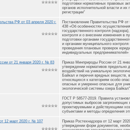
подготовки нормативных правовых а
органов исполнительной власти и их 
регистрации"
льства РФ от 03 апреля 2020 г.
Постановление Правительства РФ от 
438 «Об особенностях осуществления
государственного контроля (надзора)
контроля и о внесении изменения в п
подготовки органами государственног
и органами муниципального контроля
проведения плановых проверок юриди
индивидуальных предпринимателей»
сии от 21 января 2020 г. № 83
Приказ Минприроды России от 21 янва
утверждении нормативов предельно 
воздействий на уникальную экологич
Байкал и перечня вредных веществ, в
относящихся к категориям особо опа
опасных и умеренно опасных для уни
экологической системы озера Байкал
ГОСТ Р 58577-2019. Правила установ
допустимых выбросов загрязняющих 
проектируемыми и действующими хо
субъектами и методы определения эт
т 12 март 2020 г. № 107
Приказ Ростехнадзора от 12 март 2020
утверждении форм документов, необ
осуществления государственного стр