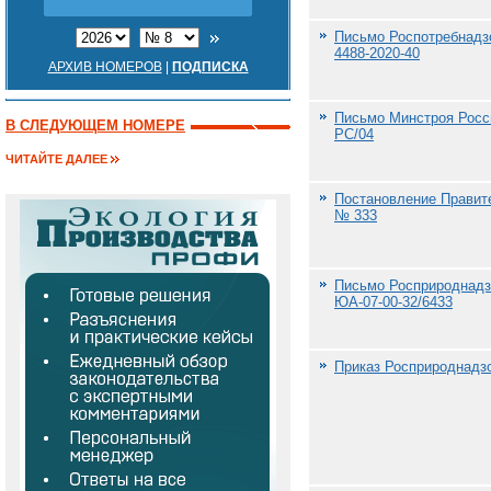
Письмо Роспотребнадзо
4488-2020-40
АРХИВ НОМЕРОВ
|
ПОДПИСКА
Письмо Минстроя Росси
В СЛЕДУЮЩЕМ НОМЕРЕ
РС/04
ЧИТАЙТЕ ДАЛЕЕ
Постановление Правите
№ 333
Письмо Росприроднадзо
ЮА-07-00-32/6433
Приказ Росприроднадзо