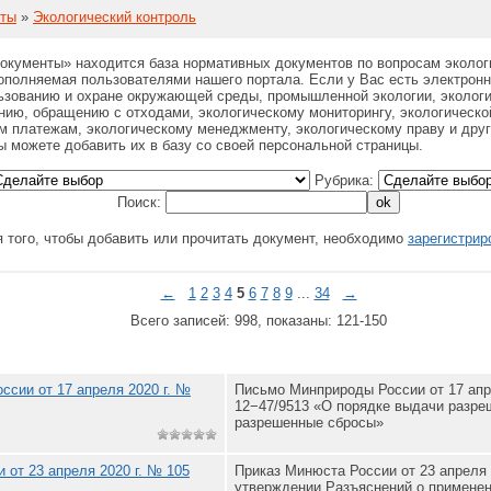
нты
»
Экологический контроль
окументы» находится база нормативных документов по вопросам эколог
ополняемая пользователями нашего портала. Если у Вас есть электрон
ьзованию и охране окружающей среды, промышленной экологии, эколог
ию, обращению с отходами, экологическому мониторингу, экологической
м платежам, экологическому менеджменту, экологическому праву и дру
ы можете добавить их в базу со своей персональной страницы.
Рубрика:
Поиск:
 того, чтобы добавить или прочитать документ, необходимо
зарегистрир
←
1
2
3
4
5
6
7
8
9
...
34
→
Всего записей: 998, показаны: 121-150
сии от 17 апреля 2020 г. №
Письмо Минприроды России от 17 апр
12−47/9513 «О порядке выдачи разре
разрешенные сбросы»
 от 23 апреля 2020 г. № 105
Приказ Минюста России от 23 апреля 
утверждении Разъяснений о примене