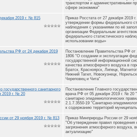
транспортом и административными п
сфере экономики"
декабря 2019 г. № 815
Приказ Росстата от 27 декабря 2019 г
утверждении формы федерального ст
наблюдения с указаниями по её запо
организации Федеральным агентство
федерального статистического наблю
использовании воды»
льства РФ от 24 декабря 2019
Постановление Правительства РФ от 2
1806 "О создании и эксплуатации фе
государственной информационной си
качества атмосферного воздуха в гор
Братск, Красноярск, Липецк, Магнито
Нижний Тагил, Новокузнецк, Норильск
Череповец и Чита"
о государственного санитарного
Постановление Главного государстве
 2019 г. № 20
врача РФ от 05 декабря 2019 г. № 20
санитарно эпидемиологических прави
2.1.7.3550-19 "Санитарно-эпидемиоло
к содержанию территорий муниципаль
сии от 29 ноября 2019 г. № 813
Приказ Минприроды России от 29 нояб
"Об утверждении правил проведения 
загрязнения атмосферного воздуха, 
актуализацию"