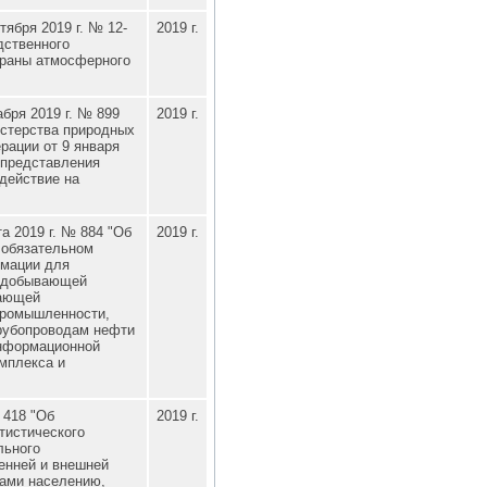
ября 2019 г. № 12-
2019 г.
дственного
храны атмосферного
бря 2019 г. № 899
2019 г.
истерства природных
рации от 9 января
 представления
здействие на
а 2019 г. № 884 "Об
2019 г.
 обязательном
рмации для
тедобывающей
вающей
промышленности,
трубопроводам нефти
информационной
мплекса и
 418 "Об
2019 г.
тистического
льного
енней и внешней
гами населению,