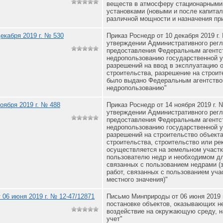
веществ в атмосферу стационарными
установками (новыми и после капитал
различной мощности и назначения пр
екабря 2019 г. № 530
Приказ Роснедр от 10 декабря 2019 г.
утверждении Административного рег
предоставления Федеральным агентс
недропользованию государственной у
разрешений на ввод в эксплуатацию о
строительства, разрешение на строит
было выдано Федеральным агентство
недропользованию"
оября 2019 г. № 488
Приказ Роснедр от 14 ноября 2019 г. 
утверждении Административного рег
предоставления Федеральным агентс
недропользованию государственной у
разрешений на строительство объекта
строительства, строительство или ре
осуществляется на земельном участк
пользователю недр и необходимом дл
связанных с пользованием недрами (
работ, связанных с пользованием уча
местного значения)"
06 июня 2019 г. № 12-47/12871
Письмо Минприроды от 06 июня 2019 г
постановке объектов, оказывающих н
воздействие на окружающую среду, н
учет"