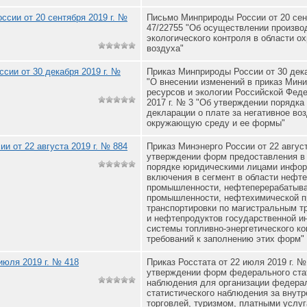
сии от 20 сентября 2019 г. №
Письмо Минприроды России от 20 сент
47/22755 "Об осуществлении произво
экологического контроля в области о
воздуха"
сии от 30 декабря 2019 г. №
Приказ Минприроды России от 30 дека
"О внесении изменений в приказ Мин
ресурсов и экологии Российской Феде
2017 г. № 3 "Об утверждении порядка
декларации о плате за негативное во
окружающую среду и ее формы"
и от 22 августа 2019 г. № 884
Приказ Минэнерго России от 22 август
утверждении форм предоставления в
порядке юридическими лицами инфо
включения в сегмент в области неф
промышленности, нефтеперерабаты
промышленности, нефтехимической 
транспортировки по магистральным 
и нефтепродуктов государственной 
системы топливно-энергетического ко
требований к заполнению этих форм"
июля 2019 г. № 418
Приказ Росстата от 22 июля 2019 г. №
утверждении форм федерального ста
наблюдения для организации федера
статистического наблюдения за внутр
торговлей, туризмом, платными услу