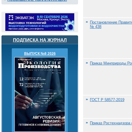
Постановление Правите
№ 438
ПОДПИСКА НА ЖУРНАЛ
ВЫПУСК №8 2026
Приказ Минприроды Рос
ГОСТ Р 58577-2019
Приказ Ростехнадзора о