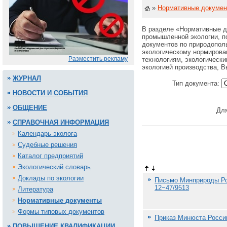
»
Нормативные докуме
В разделе «Нормативные д
промышленной экологии, п
документов по природопол
экологическому нормирован
Разместить рекламу
технологиям, экологически
экологией производства, В
ЖУРНАЛ
Тип документа:
НОВОСТИ И СОБЫТИЯ
ОБЩЕНИЕ
Для
СПРАВОЧНАЯ ИНФОРМАЦИЯ
Календарь эколога
Судебные решения
Каталог предприятий
Экологический словарь
Доклады по экологии
Письмо Минприроды Рос
12−47/9513
Литература
Нормативные документы
Формы типовых документов
Приказ Минюста России
ПОВЫШЕНИЕ КВАЛИФИКАЦИИ