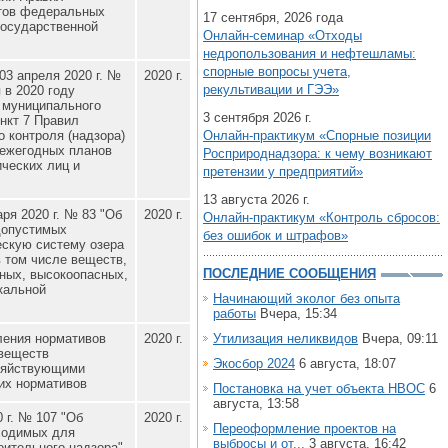
ктов федеральных
17 сентября, 2026 года
государственной
Онлайн-семинар «Отходы
недропользования и нефтешламы:
спорные вопросы учета,
03 апреля 2020 г. №
2020 г.
рекультивации и ГЭЭ»
 в 2020 году
, муниципального
3 сентября 2026 г.
ункт 7 Правил
о контроля (надзора)
Онлайн-практикум «Спорные позиции
 ежегодных планов
Росприроднадзора: к чему возникают
ческих лиц и
претензии у предприятий»
13 августа 2026 г.
ря 2020 г. № 83 "Об
2020 г.
Онлайн-практикум «Контроль сбросов:
допустимых
без ошибок и штрафов»
ескую систему озера
 том числе веществ,
ПОСЛЕДНИЕ СООБЩЕНИЯ
сных, высокоопасных,
кальной
Начинающий эколог без опыта
"
работы
Вчера, 15:34
ления нормативов
2020 г.
Утилизация неликвидов
Вчера, 09:11
веществ
Экосбор 2024
6 августа, 18:07
зяйствующими
их нормативов
Постановка на учет объекта НВОС
6
августа, 13:58
 г. № 107 "Об
2020 г.
Переоформление проектов на
ходимых для
выбросы и от...
3 августа, 16:42
оительного надзора"