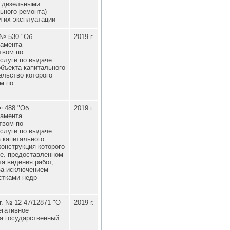
 дизельными
ьного ремонта)
и их эксплуатации
 № 530 "Об
2019 г.
ламента
твом по
слуги по выдаче
бъекта капитального
ельство которого
м по
№ 488 "Об
2019 г.
ламента
твом по
слуги по выдаче
 капитального
конструкция которого
е. предоставленном
я ведения работ,
за исключением
стками недр
. № 12-47/12871 "О
2019 г.
егативное
а государственный