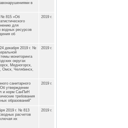
равонарушениями в
. № 815 «Об
2019 г.
атистического
лнению для
м водных ресурсов
дения об
4 декабря 2019 г. №
2019 г.
деральной
стемы мониторинга
одских округах
горск, Медногорск,
, Омск, Челябинск,
нного санитарного
2019 г.
 "Об утверждении
л и норм СанПиН
гические требования
ных образований"
ря 2019 г. № 813
2019 г.
сводных расчетов
включая их