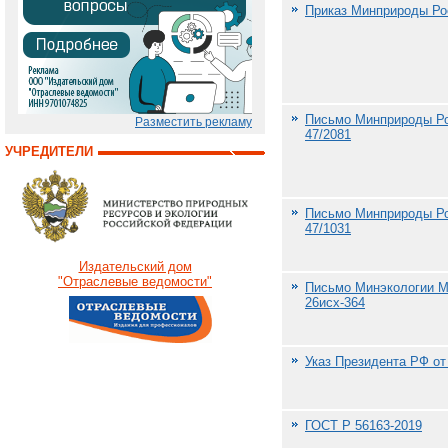
Приказ Минприроды Рос
Письмо Минприроды Рос
Разместить рекламу
47/2081
УЧРЕДИТЕЛИ
Письмо Минприроды Рос
47/1031
Издательский дом
"Отраслевые ведомости"
Письмо Минэкологии МО
26исх-364
Указ Президента РФ от 
ГОСТ Р 56163-2019