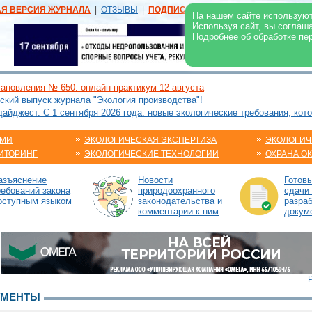
АЯ ВЕРСИЯ ЖУРНАЛА
|
ОТЗЫВЫ
|
ПОДПИСКА
|
РЕКЛАМА:
В ЖУРНАЛЕ
В
На нашем сайте используют
Используя сайт, вы соглаш
Подробнее об обработке пе
ановления № 650: онлайн-практикум 12 августа
ский выпуск журнала "Экология производства"!
йджест. С 1 сентября 2026 года: новые экологические требования, кот
АМИ
ЭКОЛОГИЧЕСКАЯ ЭКСПЕРТИЗА
ЭКОЛОГИЧ
ИТОРИНГ
ЭКОЛОГИЧЕСКИЕ ТЕХНОЛОГИИ
ОХРАНА О
азъяснение
Новости
Готов
ребований закона
природоохранного
сдачи 
оступным языком
законодательства и
разраб
комментарии к ним
докум
УМЕНТЫ