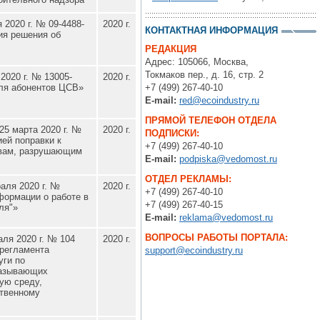
 2020 г. № 09-4488-
2020 г.
КОНТАКТНАЯ ИНФОРМАЦИЯ
ия решения об
РЕДАКЦИЯ
Адрес: 105066, Москва,
Токмаков пер., д. 16, стр. 2
2020 г. № 13005-
2020 г.
ля абонентов ЦСВ»
+7 (499) 267-40-10
E-mail:
red@ecoindustry.ru
ПРЯМОЙ ТЕЛЕФОН ОТДЕЛА
25 марта 2020 г. №
2020 г.
ПОДПИСКИ:
ей поправки к
+7 (499) 267-40-10
твам, разрушающим
E-mail:
podpiska@vedomost.ru
ОТДЕЛ РЕКЛАМЫ:
аля 2020 г. №
2020 г.
+7 (499) 267-40-10
формации о работе в
+7 (499) 267-40-15
ля"»
E-mail:
reklama@vedomost.ru
ВОПРОСЫ РАБОТЫ ПОРТАЛА:
ля 2020 г. № 104
2020 г.
 регламента
support@ecoindustry.ru
уги по
казывающих
ую среду,
твенному