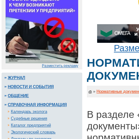
Разме
НОРМАТ
Разместить рекламу
ДОКУМЕ
ЖУРНАЛ
НОВОСТИ И СОБЫТИЯ
»
Нормативные докуме
ОБЩЕНИЕ
СПРАВОЧНАЯ ИНФОРМАЦИЯ
В разделе
Календарь эколога
Судебные решения
документы
Каталог предприятий
Экологический словарь
нормативн
Доклады по экологии