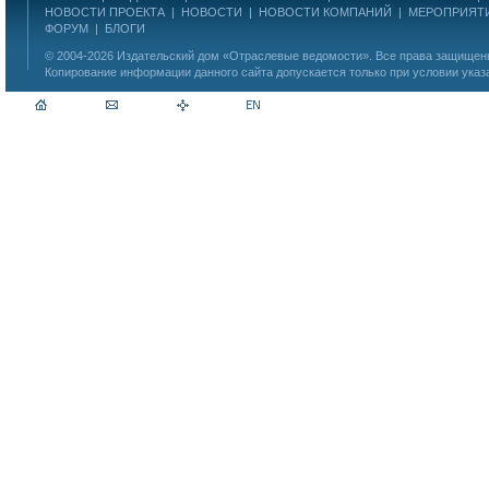
НОВОСТИ ПРОЕКТА
|
НОВОСТИ
|
НОВОСТИ КОМПАНИЙ
|
МЕРОПРИЯТ
ФОРУМ
|
БЛОГИ
© 2004-2026
Издательский дом «Отраслевые ведомости»
. Все права защище
Копирование информации данного сайта допускается только при условии указ