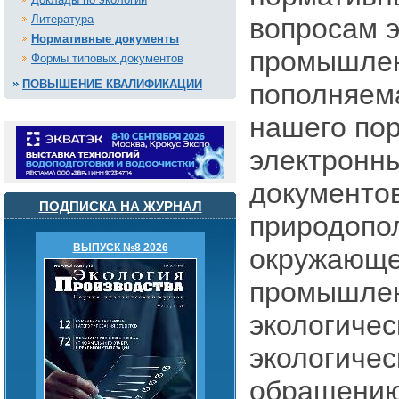
Литература
вопросам э
Нормативные документы
промышлен
Формы типовых документов
ПОВЫШЕНИЕ КВАЛИФИКАЦИИ
пополняем
нашего пор
электронн
документо
ПОДПИСКА НА ЖУРНАЛ
природопо
ВЫПУСК №8 2026
окружающе
промышлен
экологичес
экологиче
обращению