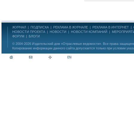
ЖУРНАЛ
|
ПОДПИСКА
|
РЕКЛАМА В ЖУРНАЛЕ
|
РЕКЛАМА В ИНТЕРНЕТ
|
НОВОСТИ ПРОЕКТА
|
НОВОСТИ
|
НОВОСТИ КОМПАНИЙ
|
МЕРОПРИЯТ
ФОРУМ
|
БЛОГИ
© 2004-2026
Издательский дом «Отраслевые ведомости»
. Все права защище
Копирование информации данного сайта допускается только при условии указ