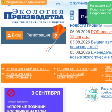
Уведомление подписчикам!
О ЖУРНАЛЕ
|
ЭЛЕКТРОНН
На нашем сайт
Используя сай
Подробнее об
НОВОСТИ ПРОЕКТА
06.08.2026
РОП после
Вход
Регистрация
12 августа
03.08.2026
Вышел авгу
производства"!
03.08.2026
Еженедельн
новые экологические 
ЭКО
ЭКОЛОГИЧЕСКИЙ КОНТРОЛЬ
ОБРАЩЕНИЕ С ОТХОДАМИ
ЭКС
ЭКОЛОГИЧЕСКОЕ
ЭКОЛОГИЧЕСКИЙ
ЭКО
НОРМИРОВАНИЕ
МОНИТОРИНГ
ТЕХ
Разъяс
требов
доступ