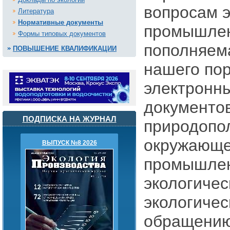
вопросам э
Литература
Нормативные документы
промышлен
Формы типовых документов
пополняем
ПОВЫШЕНИЕ КВАЛИФИКАЦИИ
нашего пор
электронн
документо
ПОДПИСКА НА ЖУРНАЛ
природопо
окружающе
ВЫПУСК №8 2026
промышлен
экологичес
экологиче
обращению