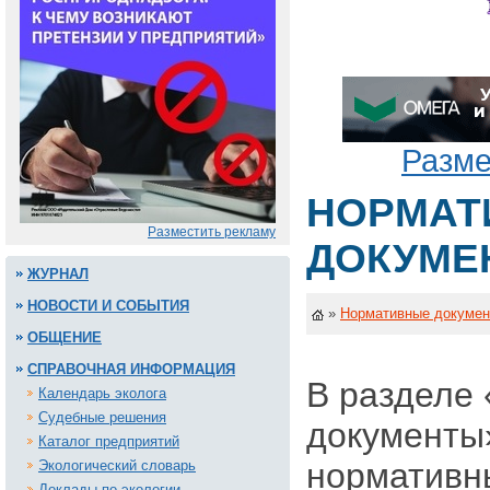
Разме
НОРМАТ
Разместить рекламу
ДОКУМЕ
ЖУРНАЛ
НОВОСТИ И СОБЫТИЯ
»
Нормативные докуме
ОБЩЕНИЕ
СПРАВОЧНАЯ ИНФОРМАЦИЯ
В разделе
Календарь эколога
Судебные решения
документы
Каталог предприятий
нормативн
Экологический словарь
Доклады по экологии