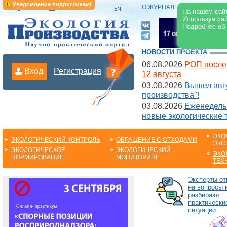
Уведомление подписчикам!
О ЖУРНАЛЕ
|
ЭЛЕКТРОНН
На нашем сайт
Используя сай
Подробнее об
НОВОСТИ ПРОЕКТА
06.08.2026
РОП после
Вход
Регистрация
12 августа
03.08.2026
Вышел авгу
производства"!
03.08.2026
Еженедельн
новые экологические 
ЭКО
ЭКОЛОГИЧЕСКИЙ КОНТРОЛЬ
ОБРАЩЕНИЕ С ОТХОДАМИ
ЭКС
ЭКОЛОГИЧЕСКОЕ
ЭКОЛОГИЧЕСКИЙ
ЭКО
НОРМИРОВАНИЕ
МОНИТОРИНГ
ТЕХ
Эксперты от
на вопросы 
разбирают
практически
ситуации