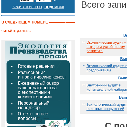
Всего запи
АРХИВ НОМЕРОВ
|
ПОДПИСКА
В СЛЕДУЮЩЕМ НОМЕРЕ
ЧИТАЙТЕ ДАЛЕЕ
Вы
Экологический аудит –
выгоде и устойчивому
развитию
Вып
Экологический аудит:
предприятиям
Выпу
Внутренний аудит в
испытательной лабора
Выпу
Технологический аудит
очистных сооружений
С п