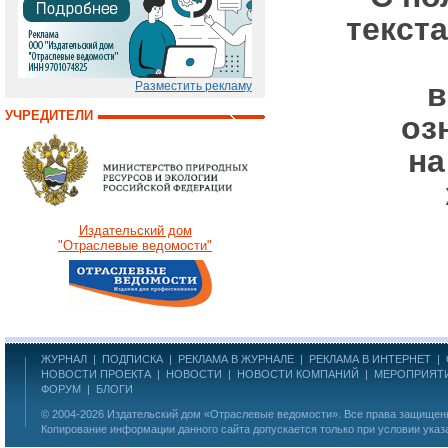
текст
в
Разместить рекламу
УЧРЕДИТЕЛИ
оз
на
Издательский дом
"Отраслевые ведомости"
ЖУРНАЛ
|
ПОДПИСКА
|
РЕКЛАМА В ЖУРНАЛЕ
|
РЕКЛАМА В ИНТЕРНЕТ
|
НОВОСТИ ПРОЕКТА
|
НОВОСТИ
|
НОВОСТИ КОМПАНИЙ
|
МЕРОПРИЯТ
ФОРУМ
|
БЛОГИ
© 2004-2026
Издательский дом «Отраслевые ведомости»
. Все права защище
Копирование информации данного сайта допускается только при условии указ