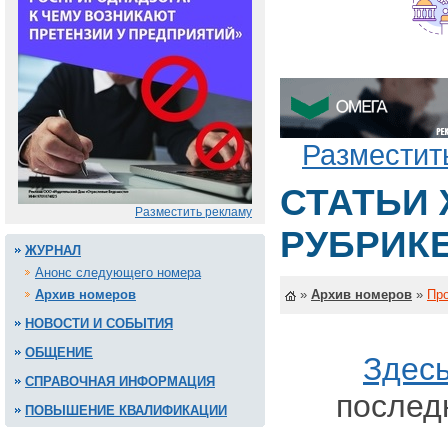
Разместит
СТАТЬИ
Разместить рекламу
РУБРИКЕ
ЖУРНАЛ
Анонс следующего номера
Архив номеров
»
Архив номеров
»
Про
НОВОСТИ И СОБЫТИЯ
ОБЩЕНИЕ
Здес
СПРАВОЧНАЯ ИНФОРМАЦИЯ
после
ПОВЫШЕНИЕ КВАЛИФИКАЦИИ