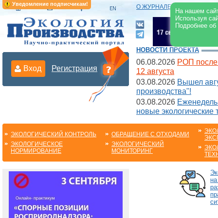
Уведомление подписчикам!
О ЖУРНАЛЕ
|
ЭЛЕКТРОНН
На нашем сайт
Используя сай
Подробнее об
НОВОСТИ ПРОЕКТА
06.08.2026
РОП после
Вход
Регистрация
12 августа
03.08.2026
Вышел авгу
производства"!
03.08.2026
Еженедельн
новые экологические 
ЭКО
ЭКОЛОГИЧЕСКИЙ КОНТРОЛЬ
ОБРАЩЕНИЕ С ОТХОДАМИ
ЭКС
ЭКОЛОГИЧЕСКОЕ
ЭКОЛОГИЧЕСКИЙ
ЭКО
НОРМИРОВАНИЕ
МОНИТОРИНГ
ТЕХ
Эк
на
ра
пр
си