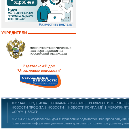
Разместить рекламу
УЧРЕДИТЕЛИ
Издательский дом
"Отраслевые ведомости"
ЖУРНАЛ
|
ПОДПИСКА
|
РЕКЛАМА В ЖУРНАЛЕ
|
РЕКЛАМА В ИНТЕРНЕТ
|
НОВОСТИ ПРОЕКТА
|
НОВОСТИ
|
НОВОСТИ КОМПАНИЙ
|
МЕРОПРИЯТ
ФОРУМ
|
БЛОГИ
© 2004-2026
Издательский дом «Отраслевые ведомости»
. Все права защище
Копирование информации данного сайта допускается только при условии указ