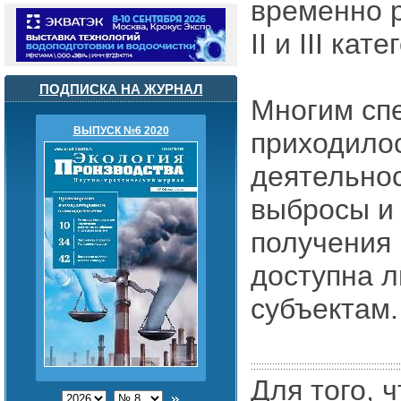
временно 
II и III кат
ПОДПИСКА НА ЖУРНАЛ
Многим сп
ВЫПУСК №6 2020
приходило
деятельнос
выбросы и 
получения
доступна 
субъектам.
Для того, 